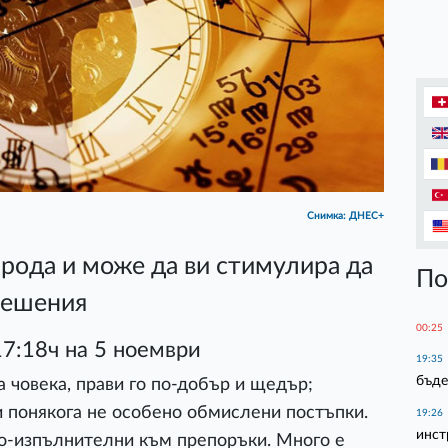
Снимка: ДНЕС+
рода и може да ви стимулира да
По
решения
00:25
17:18ч на 5 ноември
19:35
бъде
 човека, прави го по-добър и щедър;
 понякога не особено обмислени постъпки.
19:26
инст
по-изпълнителни към препоръки. Много е