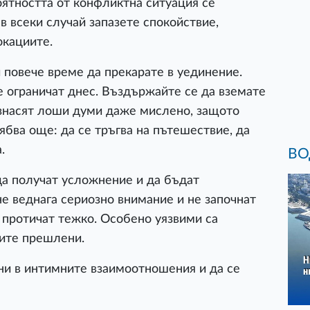
оятността от конфликтна ситуация се
в всеки случай запазете спокойствие,
окациите.
 повече време да прекарате в уединение.
е ограничат днес. Въздържайте се да вземате
изнасят лоши думи даже мислено, защото
ябва още: да се тръгва на пътешествие, да
а.
ВО
да получат усложнение и да бъдат
е веднага сериозно внимание и не започнат
 протичат тежко. Особено уязвими са
ните прешлени.
и в интимните взаимоотношения и да се