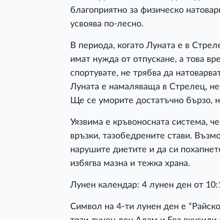
благоприятно за физическо натовар
усвоява по-лесно.
В периода, когато Луната е в Стрел
имат нужда от отпускане, а това вр
спортувате, не трябва да натоварва
Луната е намаляваща в Стрелец, не 
Ще се уморите достатъчно бързо, н
Уязвима е кръвоносната система, ч
връзки, тазобедрените стави. Въз
нарушите диетите и да си похапнете
избягва мазна и тежка храна.
Лунен календар: 4 лунен ден от 10:
Символ на 4-ти лунен ден е “Райско