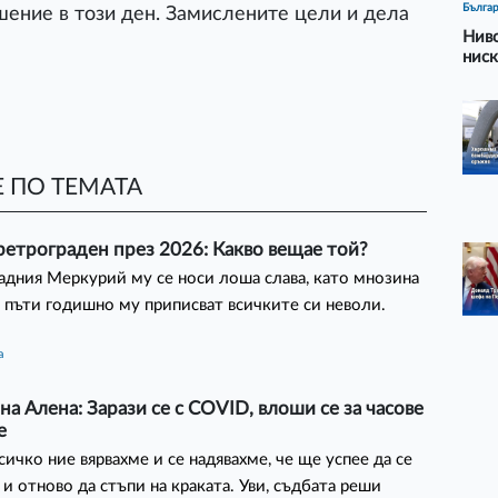
Бълга
ение в този ден. Замислените цели и дела
Ниво
ниск
 ПО ТЕМАТА
ретрограден през 2026: Какво вещае той?
адния Меркурий му се носи лоша слава, като мнозина
 пъти годишно му приписват всичките си неволи.
а
на Алена: Зарази се с COVID, влоши се за часове
е
сичко ние вярвахме и се надявахме, че ще успее да се
 и отново да стъпи на краката. Уви, съдбата реши