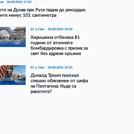
рия
06.08.2026 17:33
то на Дунав при Русе падна до рекордно
ите минус 101 сантиметра
ЕС и Свят
06.08.2026 10:50
Хирошима отбеляза 81
години от атомната
бомбардировка с призив за
свят без ядрени оръжия
ЕС и Свят
06.08.2026 10:20
Доналд Тръмп поискал
спешно обяснение от шефа
на Пентагона: Къде са
ракетите?