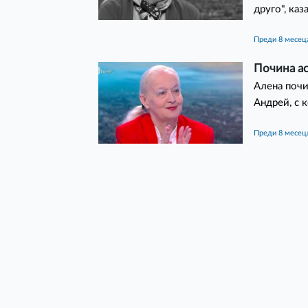
друго", ка
преди 8 месец
Почина а
Алена почи
Андрей, с 
преди 8 месец