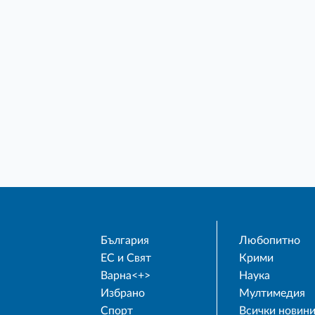
България
Любопитно
ЕС и Свят
Крими
Варна<+>
Наука
Избрано
Мултимедия
Спорт
Всички новин