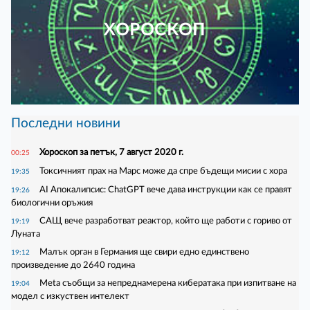
ХОРОСКОП
Последни новини
Хороскоп за петък, 7 август 2020 г.
00:25
Токсичният прах на Марс може да спре бъдещи мисии с хора
19:35
AI Апокалипсис: ChatGPT вече дава инструкции как се правят
19:26
биологични оръжия
САЩ вече разработват реактор, който ще работи с гориво от
19:19
Луната
Малък орган в Германия ще свири едно единствено
19:12
произведение до 2640 година
Meta съобщи за непреднамерена кибератака при изпитване на
19:04
модел с изкуствен интелект