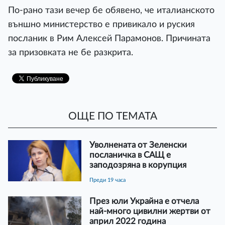
По-рано тази вечер бе обявено, че италианското
външно министерство е привикало и руския
посланик в Рим Алексей Парамонов. Причината
за призовката не бе разкрита.
ОЩЕ ПО ТЕМАТА
Уволнената от Зеленски
посланичка в САЩ е
заподозряна в корупция
преди 19 часа
През юли Украйна е отчела
най-много цивилни жертви от
април 2022 година