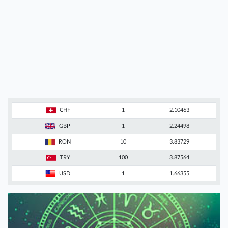
CHF
1
2.10463
GBP
1
2.24498
RON
10
3.83729
TRY
100
3.87564
USD
1
1.66355