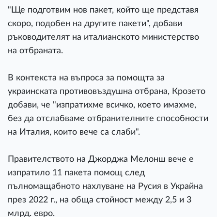
"Ще подготвим нов пакет, който ще представя
скоро, подобен на другите пакети", добави
ръководителят на италианското министерство
на отбраната.
В контекста на въпроса за помощта за
украинската противовъздушна отбрана, Крозето
добави, че "изпратихме всичко, което имахме,
без да отслабваме отбранителните способности
на Италия, които вече са слаби".
Правителството на Джорджа Мелонш вече е
изпратило 11 пакета помощ след
пълномащабното нахлуване на Русия в Украйна
през 2022 г., на обща стойност между 2,5 и 3
млрд. евро.