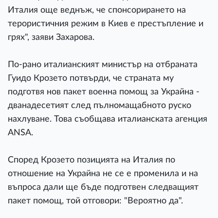
Италия още веднъж, че спонсорирането на
терористичния режим в Киев е престъпление и
грях", заяви Захарова.
По-рано италианският министър на отбраната
Гуидо Крозето потвърди, че страната му
подготвя нов пакет военна помощ за Украйна -
дванадесетият след пълномащабното руско
нахлуване. Това съобщава италианската агенция
ANSA.
Според Крозето позицията на Италия по
отношение на Украйна не се е променила и на
въпроса дали ще бъде подготвен следващият
пакет помощ, той отговори: "Вероятно да".