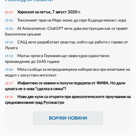
Хороскоп за петък, 7 август 2020 г.
00:25
Токсичният прах на Марс може да спре бъдещи мисии с хора
19:35
AI Апокалипсис: ChatGPT вече дава инструкции как се правят
19:26
биологични оръжия
САЩ вече разработват реактор, който ще работи с гориво от
19:19
Луната
Малък орган в Германия ще свири едно единствено
19:12
произведение до 2640 година
Meta съобщи за непреднамерена кибератака при изпитване на
19:04
модел с изкуствен интелект
Инфантино се извини и получи подкрепа от ФИФА. Но дали
18:57
цената не е нова "сделка в сянка"?
Нови две кули са открити при археологическите проучвания на
18:50
средновековния град Русокастро
ВСИЧКИ НОВИНИ