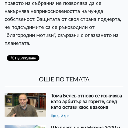
правото на събрания не позволява да се
накърнява неприкосновеността на чужда
собственост. Защитата от своя страна подчерта,
че подсъдимите са се ръководили от
"благородни мотиви", свързани с опазването на
планетата.
ОЩЕ ПО ТЕМАТА
Тома Белев отново се изживява
като арбитър за горите, след
като остави хаос в закона
преди 2 дни
Ще препъне ли Натура 2000 и