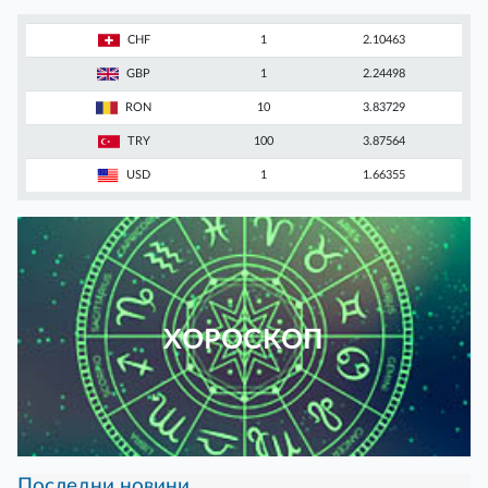
CHF
1
2.10463
GBP
1
2.24498
RON
10
3.83729
TRY
100
3.87564
USD
1
1.66355
ХОРОСКОП
Последни новини