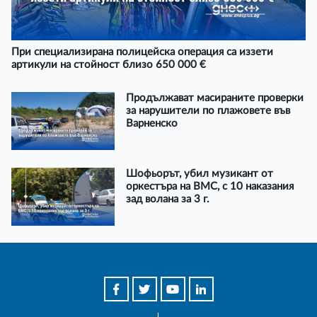
При специализирана полицейска операция са иззети
артикули на стойност близо 650 000 €
Продължават масираните проверки
за нарушители по плажовете във
Варненско
Шофьорът, убил музикант от
оркестъра на ВМС, с 10 наказания
зад волана за 3 г.