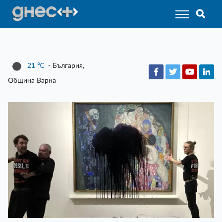
21
℃
- България,
Община Варна