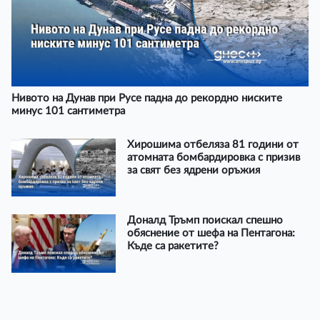
Нивото на Дунав при Русе падна до рекордно ниските
минус 101 сантиметра
Хирошима отбеляза 81 години от
атомната бомбардировка с призив
за свят без ядрени оръжия
Доналд Тръмп поискал спешно
обяснение от шефа на Пентагона:
Къде са ракетите?