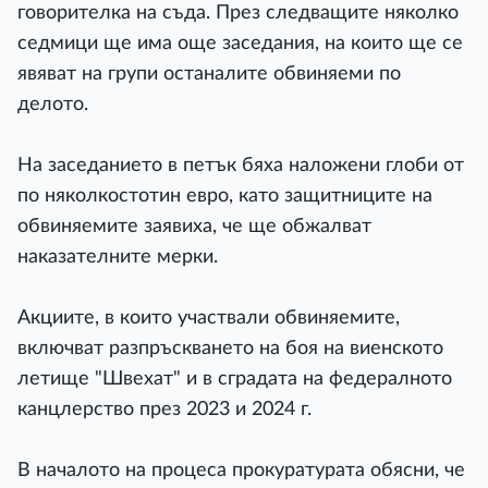
говорителка на съда. През следващите няколко
седмици ще има още заседания, на които ще се
явяват на групи останалите обвиняеми по
делото.
На заседанието в петък бяха наложени глоби от
по няколкостотин евро, като защитниците на
обвиняемите заявиха, че ще обжалват
наказателните мерки.
Акциите, в които участвали обвиняемите,
включват разпръскването на боя на виенското
летище "Швехат" и в сградата на федералното
канцлерство през 2023 и 2024 г.
В началото на процеса прокуратурата обясни, че