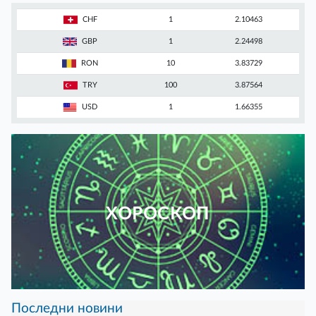
CHF
1
2.10463
GBP
1
2.24498
RON
10
3.83729
TRY
100
3.87564
USD
1
1.66355
ХОРОСКОП
Последни новини