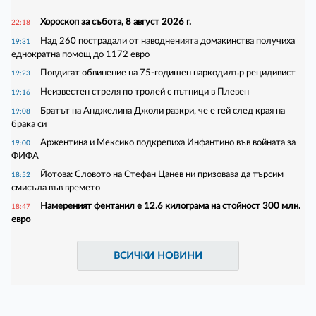
Хороскоп за събота, 8 август 2026 г.
22:18
Над 260 пострадали от наводненията домакинства получиха
19:31
еднократна помощ до 1172 евро
Повдигат обвинение на 75-годишен наркодилър рецидивист
19:23
Неизвестен стреля по тролей с пътници в Плевен
19:16
Братът на Анджелина Джоли разкри, че е гей след края на
19:08
брака си
Аржентина и Мексико подкрепиха Инфантино във войната за
19:00
ФИФА
Йотова: Словото на Стефан Цанев ни призовава да търсим
18:52
смисъла във времето
Намереният фентанил е 12.6 килограма на стойност 300 млн.
18:47
евро
ВСИЧКИ НОВИНИ