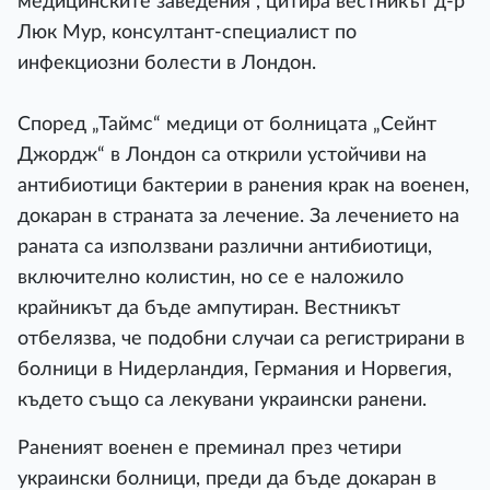
медицинските заведения“, цитира вестникът д-р
Люк Мур, консултант-специалист по
инфекциозни болести в Лондон.
Според „Таймс“ медици от болницата „Сейнт
Джордж“ в Лондон са открили устойчиви на
антибиотици бактерии в ранения крак на военен,
докаран в страната за лечение. За лечението на
раната са използвани различни антибиотици,
включително колистин, но се е наложило
крайникът да бъде ампутиран. Вестникът
отбелязва, че подобни случаи са регистрирани в
болници в Нидерландия, Германия и Норвегия,
където също са лекувани украински ранени.
Раненият военен е преминал през четири
украински болници, преди да бъде докаран в