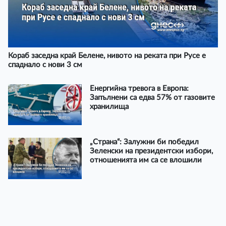
Кораб заседна край Белене, нивото на реката при Русе е
спаднало с нови 3 см
Енергийна тревога в Европа:
Запълнени са едва 57% от газовите
хранилища
„Страна“: Залужни би победил
Зеленски на президентски избори,
отношенията им са се влошили