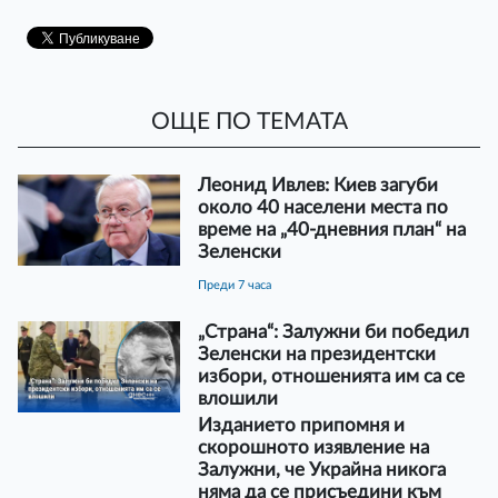
ОЩЕ ПО ТЕМАТА
Леонид Ивлев: Киев загуби
около 40 населени места по
време на „40-дневния план“ на
Зеленски
преди 7 часа
„Страна“: Залужни би победил
Зеленски на президентски
избори, отношенията им са се
влошили
Изданието припомня и
скорошното изявление на
Залужни, че Украйна никога
няма да се присъедини към