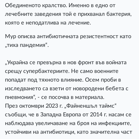
Обединеното кралство. Именно в едно от
лечебните заведения той е прихванал бактерия,
която е неподатлива на лечение.
Мур описва антибиотичната резистентност като
„тиха пандемия“.
„Украйна се превърна в нов фронт във войната
срещу супербактериите. Не само военните
попадат под тяхното влияние. Осем проби в
изследването са взети от новородени бебета с
пневмония“, - се посочва в материала.
През октомври 2023 г. „Файненшъл таймс“
съобщи, че в Западна Европа от 2014 г. насам се
наблюдава увеличаване на броя на инфекциите,
устойчиви на антибиотици, като значителна част