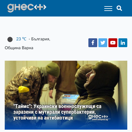
23
℃
- България,
Община Варна