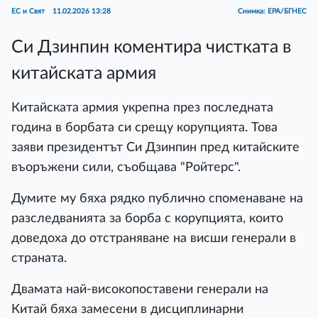
ЕС и Свят
11.02.2026 13:28
Снимка: EPA/БГНЕС
Си Дзинпин коментира чистката в
китайската армия
Китайската армия укрепна през последната
година в борбата си срещу корупцията. Това
заяви президентът Си Дзинпин пред китайските
въоръжени сили, съобщава "Ройтерс".
Думите му бяха рядко публично споменаване на
разследванията за борба с корупцията, които
доведоха до отстраняване на висши генерали в
страната.
Двамата най-високопоставени генерали на
Китай бяха замесени в дисциплинарни