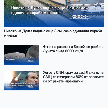
Нивото на Дунав падна с още 3 см, само единични кораби
минават
4-тонна ракета на SpaceX се разби в
Луната с над 8000 км/ч
Хегсет: CNN, срам за вас! Лъжа е, че
САЩ са изчерпали 80% от запасите
си от ракети-прехватчи