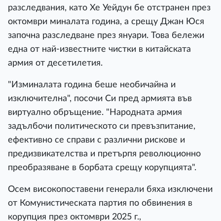
разследвания, като Хе Уейдун бе отстранен през
октомври миналата година, а срещу Джан Юся
започна разследване през януари. Това бележи
една от най-известните чистки в китайската
армия от десетилетия.
"Изминалата година беше необичайна и
изключителна", посочи Си пред армията във
виртуално обръщение. "Народната армия
задълбочи политическото си превъзпитание,
ефективно се справи с различни рискове и
предизвикателства и претърпя революционно
преобразяване в борбата срещу корупцията".
Осем високопоставени генерали бяха изключени
от Комунистическата партия по обвинения в
корупция през октомври 2025 г.,