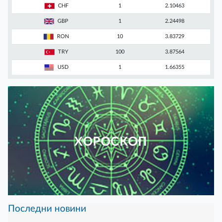
CHF
1
2.10463
GBP
1
2.24498
RON
10
3.83729
TRY
100
3.87564
USD
1
1.66355
ХОРОСКОП
Последни новини