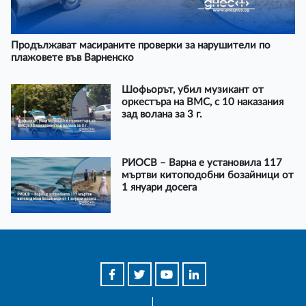
Продължават масираните проверки за нарушители по
плажовете във Варненско
Шофьорът, убил музикант от
оркестъра на ВМС, с 10 наказания
зад волана за 3 г.
РИОСВ – Варна е установила 117
мъртви китоподобни бозайници от
1 януари досега