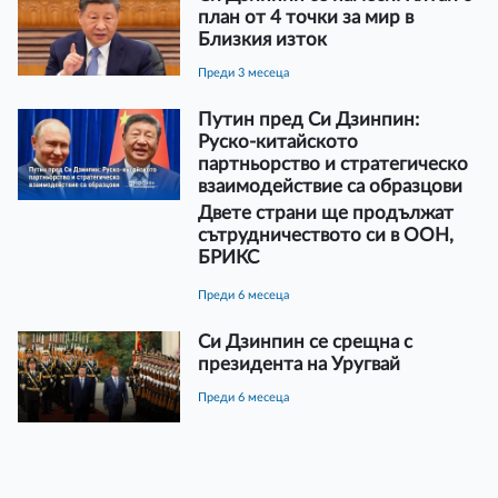
план от 4 точки за мир в
Близкия изток
преди 3 месеца
Путин пред Си Дзинпин:
Руско-китайското
партньорство и стратегическо
взаимодействие са образцови
Двете страни ще продължат
сътрудничеството си в ООН,
БРИКС
преди 6 месеца
Си Дзинпин се срещна с
президента на Уругвай
преди 6 месеца