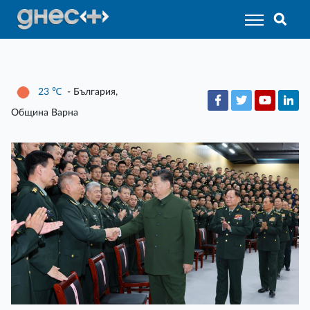
23
℃
- България,
Община Варна