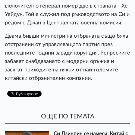
включително генерал номер две в страната - Хе
Уейдун. Той е служил под ръководството на Си и
редом с Джан в Централната военна комисия.
Двама бивши министри на отбраната също бяха
отстранени от управляващата партия през
последните години заради корупция. Репресиите
забавят снабдяването с модерни оръжия и
засягат приходите на някои от най-големите
китайски отбранителни компании.
ОЩЕ ПО ТЕМАТА
Си Дзинпин се намеси: Китай с