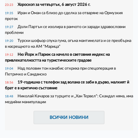
Хороскоп за четвъртък, 6 август 2026 г.
23:23
Иран и Оман са близо до сделка за отваряне на Ормузкия
19:35
проток
Доли Партън се изолира в ранчото си заради здравословни
19:27
проблеми
Турски шофьор спука гума, огъна мантинелата и се преобърна
19:20
в насрещното на АМ "Марица"
Ню Йорк и Париж са начело в световния индекс на
19:12
привлекателността на туристическите градове
Над половин тон канабис откриха при спецоперация в
19:04
Петричко и Санданско
19-годишна с телефон зад волана се заби в дърво, малкият й
18:56
брат е в критично състояние
Николай Качаров за турците и „Хан Тервел“: Скандал няма, има
18:48
медийни манипулации
ВСИЧКИ НОВИНИ