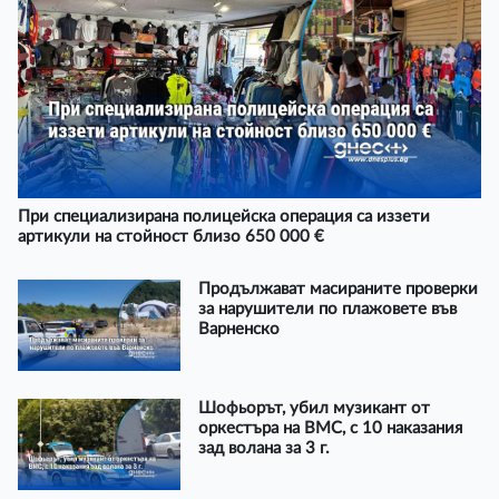
При специализирана полицейска операция са иззети
артикули на стойност близо 650 000 €
Продължават масираните проверки
за нарушители по плажовете във
Варненско
Шофьорът, убил музикант от
оркестъра на ВМС, с 10 наказания
зад волана за 3 г.