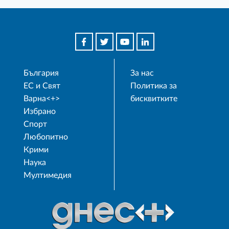
България
За нас
ЕС и Свят
Политика за
Варна<+>
бисквитките
Избрано
Спорт
Любопитно
Крими
Наука
Мултимедия