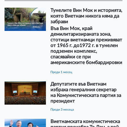
Тунелите Вин Мок и историята,
която Виетнам никога няма да
забрави
Във Вин Мок, край
демилитаризираната зона,
стотици виетнамци преживяват
от 1965 г. до1972 г. в тунелен
подземен комплекс,
спасявайки се при
американските бомбардировки
преди 1 месец
Депутатите във Виетнам
избраха генералния секретар
на Комунистическата партия за
президент
преди 3 месеца
Виетнамската комунистическа