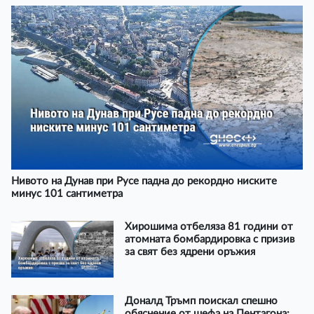
Нивото на Дунав при Русе падна до рекордно ниските
минус 101 сантиметра
Хирошима отбеляза 81 години от
атомната бомбардировка с призив
за свят без ядрени оръжия
Доналд Тръмп поискал спешно
обяснение от шефа на Пентагона: