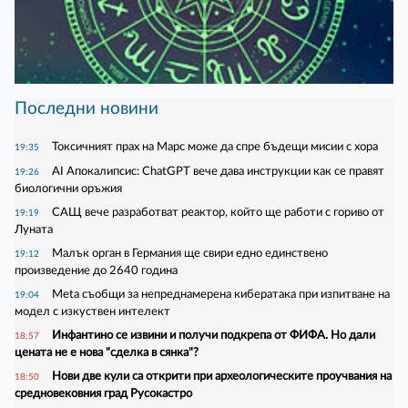
Последни новини
Токсичният прах на Марс може да спре бъдещи мисии с хора
19:35
AI Апокалипсис: ChatGPT вече дава инструкции как се правят
19:26
биологични оръжия
САЩ вече разработват реактор, който ще работи с гориво от
19:19
Луната
Малък орган в Германия ще свири едно единствено
19:12
произведение до 2640 година
Meta съобщи за непреднамерена кибератака при изпитване на
19:04
модел с изкуствен интелект
Инфантино се извини и получи подкрепа от ФИФА. Но дали
18:57
цената не е нова "сделка в сянка"?
Нови две кули са открити при археологическите проучвания на
18:50
средновековния град Русокастро