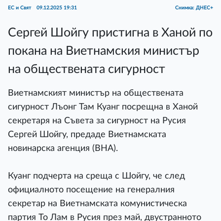
ЕС и Свят
09.12.2025 19:31
Снимка: ДНЕС+
Сергей Шойгу пристигна в Ханой по
покана на Виетнамския министър
на обществената сигурност
Виетнамският министър на обществената
сигурност Лъонг Там Куанг посрещна в Ханой
секретаря на Съвета за сигурност на Русия
Сергей Шойгу, предаде Виетнамската
новинарска агенция (ВНА).
Куанг подчерта на среща с Шойгу, че след
официалното посещение на генералния
секретар на Виетнамската комунистическа
партия То Лам в Русия през май, двустранното