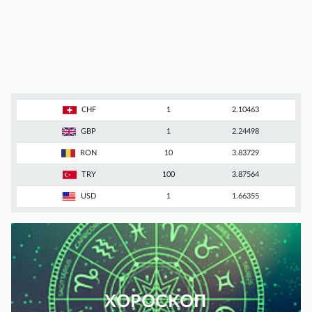
CHF
1
2.10463
GBP
1
2.24498
RON
10
3.83729
TRY
100
3.87564
USD
1
1.66355
ХОРОСКОП