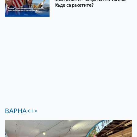
Къде са ракетите?
ВАРНА<+>