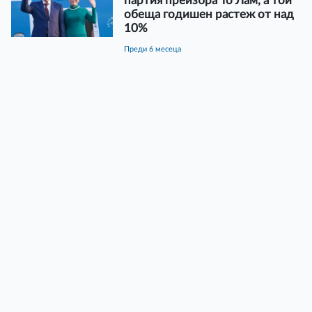
партия преизбра То Лам, а той
обеща годишен растеж от над
10%
преди 6 месеца