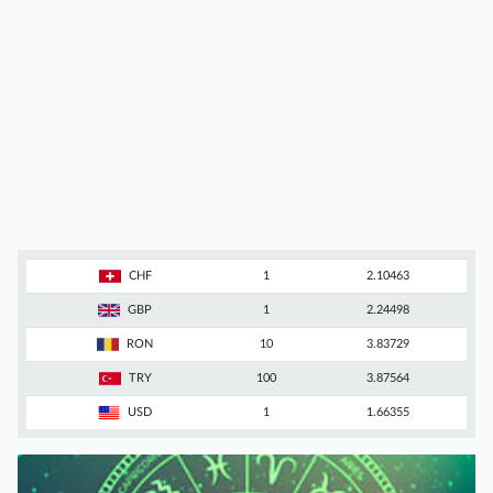
CHF
1
2.10463
GBP
1
2.24498
RON
10
3.83729
TRY
100
3.87564
USD
1
1.66355