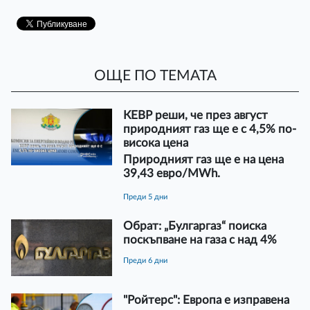
ОЩЕ ПО ТЕМАТА
КЕВР реши, че през август
природният газ ще е с 4,5% по-
висока цена
Природният газ ще е на цена
39,43 евро/MWh.
преди 5 дни
Обрат: „Булгаргаз“ поиска
поскъпване на газа с над 4%
преди 6 дни
"Ройтерс": Европа е изправена