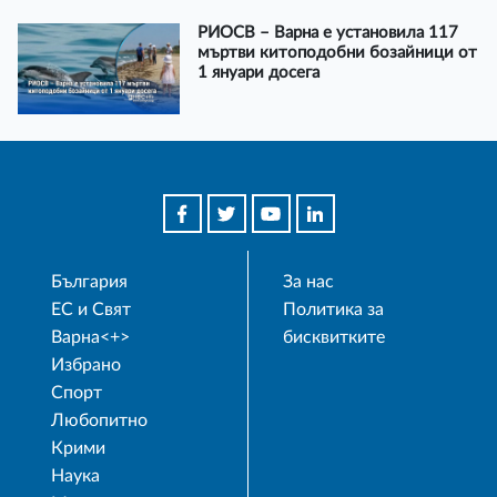
РИОСВ – Варна е установила 117
мъртви китоподобни бозайници от
1 януари досега
България
За нас
ЕС и Свят
Политика за
Варна<+>
бисквитките
Избрано
Спорт
Любопитно
Крими
Наука