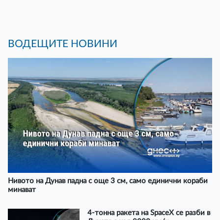
ВОДЕЩИТЕ НОВИНИ
Нивото на Дунав падна с още 3 см, само единични кораби
минават
4-тонна ракета на SpaceX се разби в