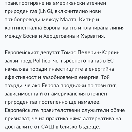
транспортиране на американски втечнен
природен газ (LNG), включително нови
тръбопроводи между Малта, Кипър и
континентална Европа, както и планирана линия
между Босна и Херцеговина и Хърватия.
Европейският депутат Томас Пелерин-Карлин
заяви пред Politico, че търсенето на газ в ЕС
намалява поради инвестициите в енергийна
ефективност и възобновяема енергия. Той
твърди, че ако Европа продължи по този път,
зависимостта ѝ от американския втечнен
природен газ постепенно ще намалее.
Европейските правителствени служители обаче
признават, че на практика няма алтернатива на
доставките от САЩ в близко бъдеще.