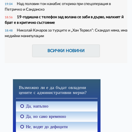
Над половин тон канабис откриха при спецоперация в
19:04
Петричко и Санданско
19-годишна с телефон зад волана се заби в дърво, малкият й
18:56
брат е в критично състояние
Николай Качаров за турците и „Хан Тервел“: Скандал няма, има
18:48
медийни манипулации
ВСИЧКИ НОВИНИ