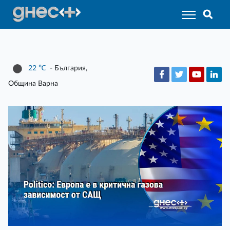
22
℃
- България,
Община Варна