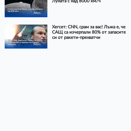
Луната с над 8000 км/ч
Хегсет: CNN, срам за вас! Лъжа е, че
САЩ са изчерпали 80% от запасите
си от ракети-прехватчи