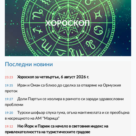
ХОРОСКОП
Последни новини
Хороскоп за четвъртък, 6 август 2026 г.
23:23
Иран и Оман са близо до сделка за отваряне на Ормузкия
19:35
проток
Доли Партън се изолира в ранчото си заради здравословни
19:27
проблеми
Турски шофьор спука гума, огъна мантинелата и се преобърна
19:20
в насрещното на АМ "Марица"
Ню Йорк и Париж са начело в световния индекс на
19:12
привлекателността на туристическите градове