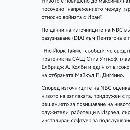
Нивото е повишено до максималната
посочено "напрежението между изр
относно войната с Иран".
По данни на източниците на NBC в
разузнаване (DIA) към Пентагона е 
"Ню Йорк Таймс" съобщи, че сред 
пратеник на САЩ Стив Уиткоф, гла
Елбридж А. Колби и един от висок
на отбраната Майкъл П. ДиМино.
Според източниците на NBC оценкат
нивото на заплахата, придружен с г
решението за повишаване на нивото
служители, работещи в Израел, съ
инсталиран софтуер за подслушван