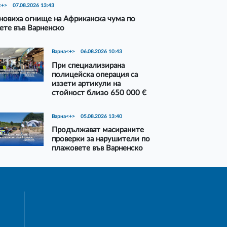
<+>
07.08.2026 13:43
новиха огнище на Африканска чума по
ете във Варненско
Варна<+>
06.08.2026 10:43
При специализирана
полицейска операция са
иззети артикули на
стойност близо 650 000 €
Варна<+>
05.08.2026 13:40
Продължават масираните
проверки за нарушители по
плажовете във Варненско