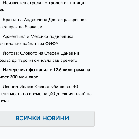
Неизвестен стреля по тролей с пътници в
ен
Братът на Анджелина Джоли разкри, че е
след края на брака си
Аржентина и Мексико подкрепиха
нтино във войната за ФИФА
Йотова: Словото на Стефан Цанев ни
овава да търсим смисъла във времето
Намереният фентанил е 12.6 килограма на
ност 300 млн. евро
Леонид Ивлев: Киев загуби около 40
лени места по време на „40-дневния план“ на
нски
ВСИЧКИ НОВИНИ