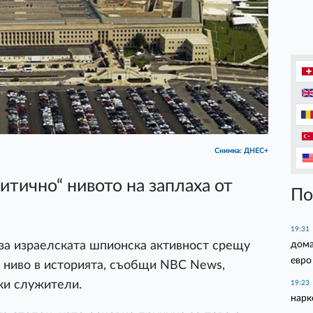
Снимка: ДНЕС+
итично“ нивото на заплаха от
По
19:31
дома
за израелската шпионска активност срещу
евро
 ниво в историята, съобщи NBC News,
ки служители.
19:23
нарк