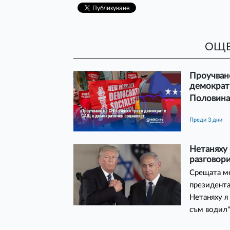
ОЩЕ
Проучван
демократ
Половинат
преди 3 дни
Нетаняху 
разговори
Срещата м
президента
Нетаняху я
съм водил