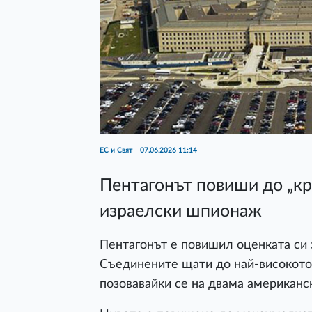
ЕС и Свят
07.06.2026 11:14
Пентагонът повиши до „кр
израелски шпионаж
Пентагонът е повишил оценката си 
Съединените щати до най-високото
позовавайки се на двама американс