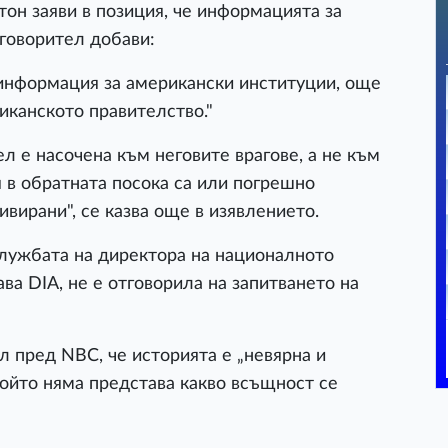
он заяви в позиция, че информацията за
 говорител добави:
 информация за американски институции, още
иканското правителство."
л е насочена към неговите врагове, а не към
 в обратната посока са или погрешно
вирани", се казва още в изявлението.
Службата на директора на националното
ва DIA, не е отговорила на запитването на
л пред NBC, че историята е „невярна и
който няма представа какво всъщност се