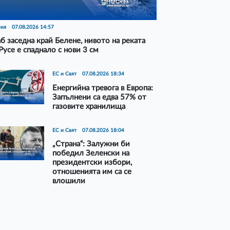
рия
07.08.2026 14:57
б заседна край Белене, нивото на реката
Русе е спаднало с нови 3 см
ЕС и Свят
07.08.2026 18:34
Енергийна тревога в Европа:
Запълнени са едва 57% от
газовите хранилища
ЕС и Свят
07.08.2026 18:04
„Страна“: Залужни би
победил Зеленски на
президентски избори,
отношенията им са се
влошили