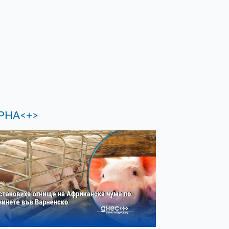
РНА<+>