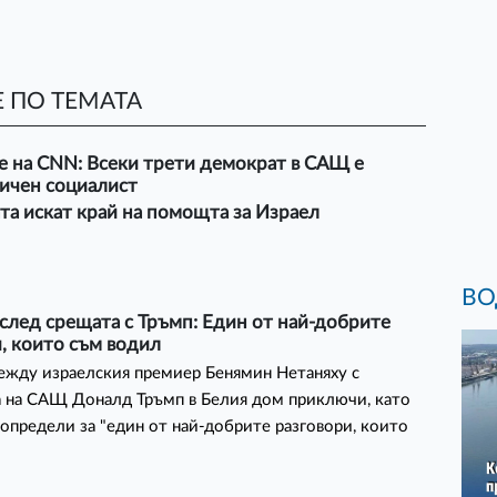
 ПО ТЕМАТА
е на CNN: Всеки трети демократ в САЩ е
ичен социалист
а искат край на помощта за Израел
ВО
след срещата с Тръмп: Един от най-добрите
, които съм водил
ежду израелския премиер Бенямин Нетаняху с
 на САЩ Доналд Тръмп в Белия дом приключи, като
 определи за "един от най-добрите разговори, които
"