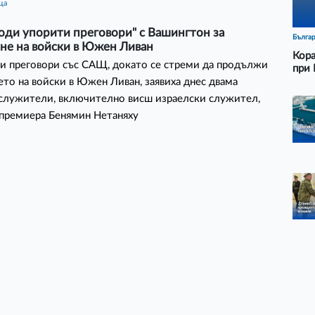
ца
оди упорити преговори" с Вашингтон за
Бълга
не на войски в Южен Ливан
Кора
и преговори със САЩ, докато се стреми да продължи
при 
ето на войски в Южен Ливан, заявиха днес двама
служители, включително висш израелски служител,
премиера Бенямин Нетаняху