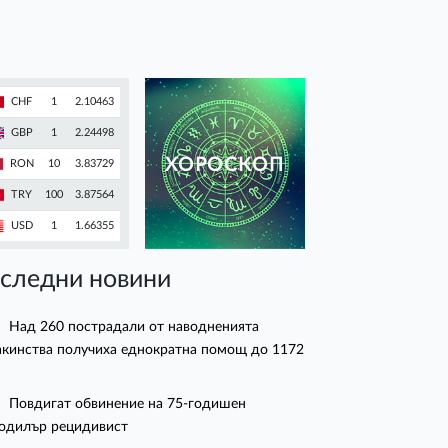
CHF
1
2.10463
GBP
1
2.24498
ХОРОСКОП
RON
10
3.83729
TRY
100
3.87564
USD
1
1.66355
следни новини
Над 260 пострадали от наводненията
кинства получиха еднократна помощ до 1172
Повдигат обвинение на 75-годишен
одилър рецидивист