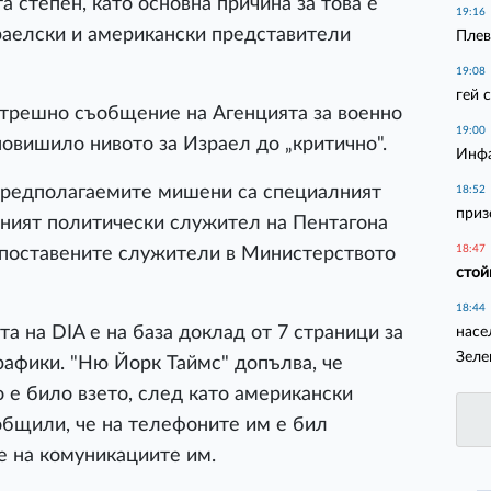
 степен, като основна причина за това е
19:16
аелски и американски представители
Плев
19:08
гей 
ътрешно съобщение на Агенцията за военно
19:00
повишило нивото за Израел до „критично".
Инфа
предполагаемите мишени са специалният
18:52
приз
вният политически служител на Пентагона
18:47
опоставените служители в Министерството
стой
18:44
а на DIA е на база доклад от 7 страници за
насе
Зеле
рафики. "Ню Йорк Таймс" допълва, че
 е било взето, след като американски
общили, че на телефоните им е бил
е на комуникациите им.