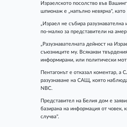
Израелското посолство във Вашингт
шпионаж е „напълно невярна", като
„Израел не събира разузнавателна
по-малко за представители на амер
„Разузнавателната дейност на Израе
съюзниците му. Всякакви твърдения
информирани, или политически моти
Пентагонът е отказал коментар, а 
разузнаване на САЩ, която наблюда
NBC.
Представител на Белия дом е заяви
базирана на информация от човек, 
случва".