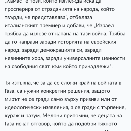
„Хамас“ е този, който изглежда иска да
просперира от страданията на народа, който
твърди, че представлява“, отбеляза
италианският премиер и добави, че „Израел
трябва да излезе от капана на тази война. Трябва
да го направи заради историята на еврейския
народ, заради демокрацията си, заради
невинните хора, заради универсалните ценности
на свободния свят, към който принадлежи“.
Тя изтъкна, че за да се сложи край на войната в
Газа, са нужни конкретни решения, защото
мирът не се гради само върху призиви или от
идеологически изявления, а се гради с търпение,
кураж и разум. Мелони припомни, че децата на
Газа искат отговор, който да подобри тяхното