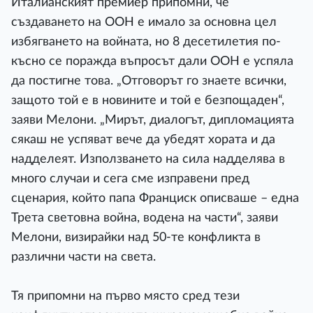
Италианският премиер припомни, че
създаването на ООН е имало за основна цел
избягването на войната, но 8 десетилетия по-
късно се поражда въпросът дали ООН е успяла
да постигне това. „Отговорът го знаете всички,
защото той е в новините и той е безпощаден“,
заяви Мелони. „Мирът, диалогът, дипломацията
сякаш не успяват вече да убедят хората и да
надделеят. Използването на сила надделява в
много случаи и сега сме изправени пред
сценария, който папа Франциск описваше – една
Трета световна война, водена на части“, заяви
Мелони, визирайки над 50-те конфликта в
различни части на света.
Тя припомни на първо място сред тези