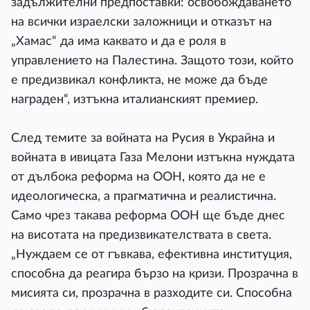
задължителни предпоставки: освобождаването
на всички израелски заложници и отказът на
„Хамас“ да има каквато и да е роля в
управлението на Палестина. Защото този, който
е предизвикал конфликта, не може да бъде
награден“, изтъкна италианският премиер.
След темите за войната на Русия в Украйна и
войната в ивицата Газа Мелони изтъкна нуждата
от дълбока реформа на ООН, която да не е
идеологическа, а прагматична и реалистична.
Само чрез такава реформа ООН ще бъде днес
на висотата на предизвикателствата в света.
„Нуждаем се от гъвкава, ефективна институция,
способна да реагира бързо на кризи. Прозрачна в
мисията си, прозрачна в разходите си. Способна