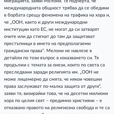
миграцията, заяви Мелони. Тя подчерта, че
международната общност трябва да се обедини
в борбата срещу феномена на трафика на хора и,
че „ООН, както и други международни
институции като ЕС, не могат да си затварят
очите или да стигнат до там да защитават
престъпници в името на предполагаеми
граждански права“. Мелони не навлезе в
детайли по този въпрос в изказването си. Тя
продължи с темата за онези, които по света са
преследвани заради религията им. „ООН не
може лицемерно да смята, че някои човешки
права заслужават по-малка защита от други“,
заяви тя, визирайки това, че на десетки милиони
хора по целия свят – предимно християни – е
отказвано правото на религиозна свобода и те са