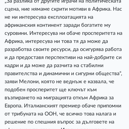
„За разлика от другите играчи на политическата
сцена, ние нямаме скрити мотиви в Африка. Нас
не ни интересува експлоатацията на
африканския континент заради богатите му
суровини. Интересува ни обаче просперитета на
Африка, интересува ни това тя да може да
разработва своите ресурси, да осигурява работа
и да предоставя перспективи на най-добрите си
кадри и да може да разчита на стабилни
правителства и динамични и сигурни общества“,
заяви Мелони, която не веднъж е казвала, че
подобен просперитет ще ключът към
възпирането на миграцията откъм Африка за
Европа. Италианският премиер обаче припомни
от трибуната на ООН, че всичко това налага и
решение по спешния въпрос за дълговете на