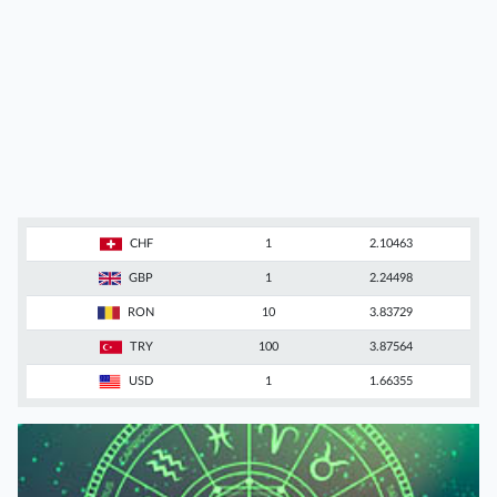
CHF
1
2.10463
GBP
1
2.24498
RON
10
3.83729
TRY
100
3.87564
USD
1
1.66355