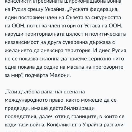
конфликти агресивната широкомащабна война
на Русия срещу Украйна. „Руската федерация,
един постоянен член на Съвета за сигурността
на ООН, потъпка член втори от Устава на ООН,
наруши териториалната цялост и политическата
независимост на друга суверенна държава с
желанието да анексира територия. И днес Русия
не се показва склонна да приеме сериозно нито
една покана да седне на масата на преговорите
за мир“, подчерта Мелони.
„Тази дълбока рана, нанесена на
международното право, както можеше да се
предвиди, имаше дестабилизиращи
последствия, далеч отвъд границите, в които се
води тази война. Конфликтът в Украйна разпали