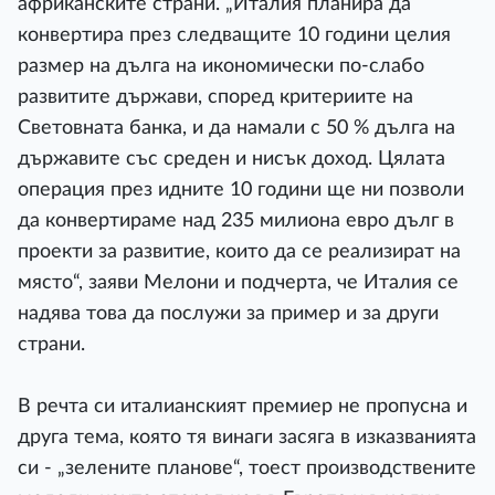
африканските страни. „Италия планира да
конвертира през следващите 10 години целия
размер на дълга на икономически по-слабо
развитите държави, според критериите на
Световната банка, и да намали с 50 % дълга на
държавите със среден и нисък доход. Цялата
операция през идните 10 години ще ни позволи
да конвертираме над 235 милиона евро дълг в
проекти за развитие, които да се реализират на
място“, заяви Мелони и подчерта, че Италия се
надява това да послужи за пример и за други
страни.
В речта си италианският премиер не пропусна и
друга тема, която тя винаги засяга в изказванията
си - „зелените планове“, тоест производствените