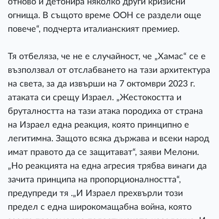
отново и детонира няколко други кризисни
огнища. В същото време ООН се раздели още
повече“, подчерта италианският премиер.
Тя отбеляза, че не е случайност, че „Хамас“ се е
възползвал от отслабването на тази архитектура
на света, за да извърши на 7 октомври 2023 г.
атаката си срещу Израел. „Жестокостта и
бруталността на тази атака породиха от страна
на Израел една реакция, която принципно е
легитимна. Защото всяка държава и всеки народ
имат правото да се защитават“, заяви Мелони.
„Но реакцията на една агресия трябва винаги да
зачита принципа на пропорционалността“,
предупреди тя .„И Израел прехвърли този
предел с една широкомащабна война, която