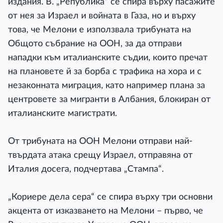
издания. В. „Република“ се спира върху пасажите
от нея за Израел и войната в Газа, но и върху
това, че Мелони е използвала трибуната на
Общото събрание на ООН, за да отправи
нападки към италианските съдии, които пречат
на плановете й за борба с трафика на хора и с
незаконната миграция, като например плана за
центровете за мигранти в Албания, блокиран от
италианските магистрати.
От трибуната на ООН Мелони отправи най-
твърдата атака срещу Израел, отправяна от
Италия досега, подчертава „Стампа“.
„Кориере дела сера“ се спира върху три основни
акцента от изказването на Мелони – първо, че