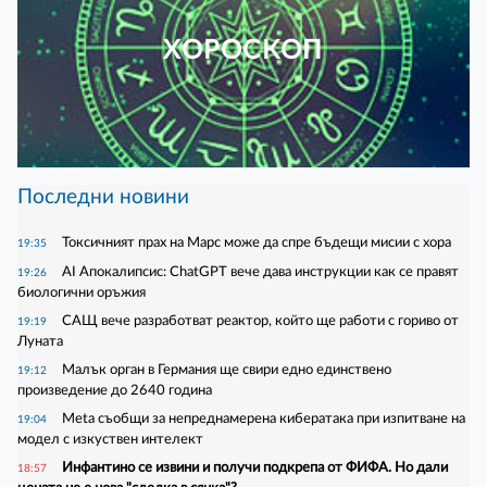
ХОРОСКОП
Последни новини
Токсичният прах на Марс може да спре бъдещи мисии с хора
19:35
AI Апокалипсис: ChatGPT вече дава инструкции как се правят
19:26
биологични оръжия
САЩ вече разработват реактор, който ще работи с гориво от
19:19
Луната
Малък орган в Германия ще свири едно единствено
19:12
произведение до 2640 година
Meta съобщи за непреднамерена кибератака при изпитване на
19:04
модел с изкуствен интелект
Инфантино се извини и получи подкрепа от ФИФА. Но дали
18:57