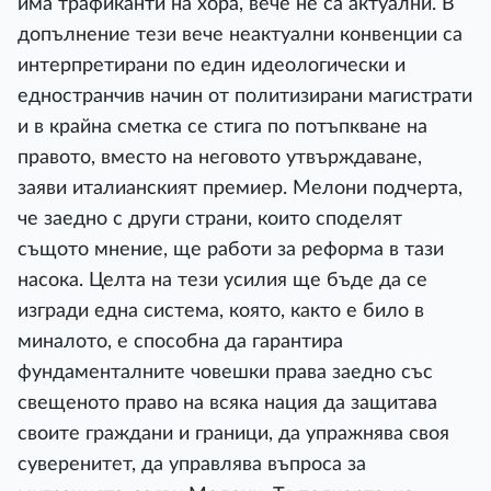
има трафиканти на хора, вече не са актуални. В
допълнение тези вече неактуални конвенции са
интерпретирани по един идеологически и
едностранчив начин от политизирани магистрати
и в крайна сметка се стига по потъпкване на
правото, вместо на неговото утвърждаване,
заяви италианският премиер. Мелони подчерта,
че заедно с други страни, които споделят
същото мнение, ще работи за реформа в тази
насока. Целта на тези усилия ще бъде да се
изгради една система, която, както е било в
миналото, е способна да гарантира
фундаменталните човешки права заедно със
свещеното право на всяка нация да защитава
своите граждани и граници, да упражнява своя
суверенитет, да управлява въпроса за