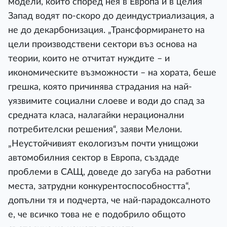
модели, които според нея в Европа и в целия
Запад водят по-скоро до деиндустриализация, а
не до декарбонизация. „Трансформирането на
цели производствени сектори въз основа на
теории, които не отчитат нуждите – и
икономическите възможности – на хората, беше
грешка, която причинява страдания на най-
уязвимите социални слоеве и води до спад за
средната класа, налагайки нерационални
потребителски решения“, заяви Мелони.
„Неустойчивият екологизъм почти унищожи
автомобилния сектор в Европа, създаде
проблеми в САЩ, доведе до загуба на работни
места, затрудни конкурентоспособността“,
допълни тя и подчерта, че най-парадоксалното
е, че всичко това не е подобрило общото