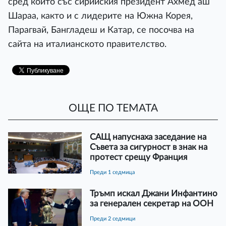
сред които със сирийския президент Ахмед аш
Шараа, както и с лидерите на Южна Корея,
Парагвай, Бангладеш и Катар, се посочва на
сайта на италианското правителство.
ОЩЕ ПО ТЕМАТА
САЩ напуснаха заседание на
Съвета за сигурност в знак на
протест срещу Франция
преди 1 седмица
Тръмп искал Джани Инфантино
за генерален секретар на ООН
преди 2 седмици