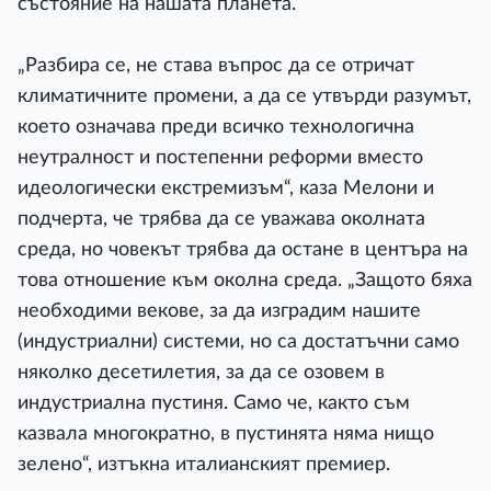
състояние на нашата планета.
„Разбира се, не става въпрос да се отричат
климатичните промени, а да се утвърди разумът,
което означава преди всичко технологична
неутралност и постепенни реформи вместо
идеологически екстремизъм“, каза Мелони и
подчерта, че трябва да се уважава околната
среда, но човекът трябва да остане в центъра на
това отношение към околна среда. „Защото бяха
необходими векове, за да изградим нашите
(индустриални) системи, но са достатъчни само
няколко десетилетия, за да се озовем в
индустриална пустиня. Само че, както съм
казвала многократно, в пустинята няма нищо
зелено“, изтъкна италианският премиер.