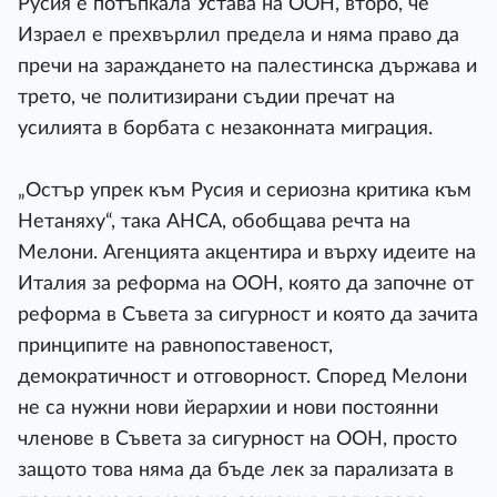
Русия е потъпкала Устава на ООН, второ, че
Израел е прехвърлил предела и няма право да
пречи на зараждането на палестинска държава и
трето, че политизирани съдии пречат на
усилията в борбата с незаконната миграция.
„Остър упрек към Русия и сериозна критика към
Нетаняху“, така АНСА, обобщава речта на
Мелони. Агенцията акцентира и върху идеите на
Италия за реформа на ООН, която да започне от
реформа в Съвета за сигурност и която да зачита
принципите на равнопоставеност,
демократичност и отговорност. Според Мелони
не са нужни нови йерархии и нови постоянни
членове в Съвета за сигурност на ООН, просто
защото това няма да бъде лек за парализата в