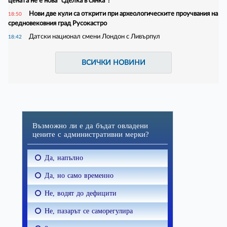
цената не е нова "сделка в сянка"?
Нови две кули са открити при археологическите проучвания на
18:50
средновековния град Русокастро
Датски национал смени Лондон с Ливърпул
18:42
ВСИЧКИ НОВИНИ