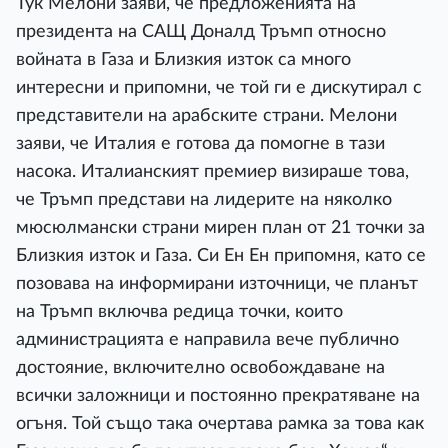
Тук Мелони заяви, че предложенията на
президента на САЩ Доналд Тръмп относно
войната в Газа и Близкия изток са много
интересни и припомни, че той ги е дискутирал с
представители на арабските страни. Мелони
заяви, че Италия е готова да помогне в тази
насока. Италианският премиер визираше това,
че Тръмп представи на лидерите на няколко
мюсюлмански страни мирен план от 21 точки за
Близкия изток и Газа. Си Ен Ен припомня, като се
позовава на информирани източници, че планът
на Тръмп включва редица точки, които
администрацията е направила вече публично
достояние, включително освобождаване на
всички заложници и постоянно прекратяване на
огъня. Той също така очертава рамка за това как