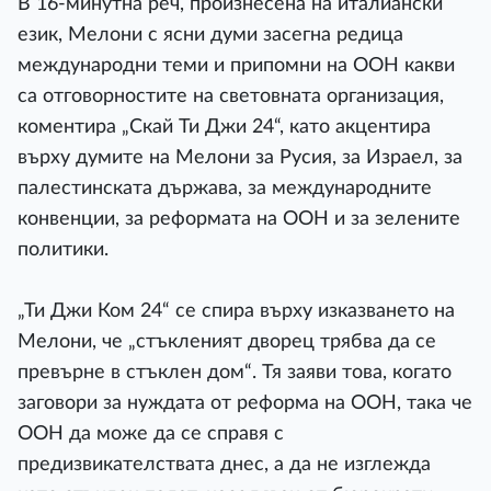
В 16-минутна реч, произнесена на италиански
език, Мелони с ясни думи засегна редица
международни теми и припомни на ООН какви
са отговорностите на световната организация,
коментира „Скай Ти Джи 24“, като акцентира
върху думите на Мелони за Русия, за Израел, за
палестинската държава, за международните
конвенции, за реформата на ООН и за зелените
политики.
„Ти Джи Ком 24“ се спира върху изказването на
Мелони, че „стъкленият дворец трябва да се
превърне в стъклен дом“. Тя заяви това, когато
заговори за нуждата от реформа на ООН, така че
ООН да може да се справя с
предизвикателствата днес, а да не изглежда