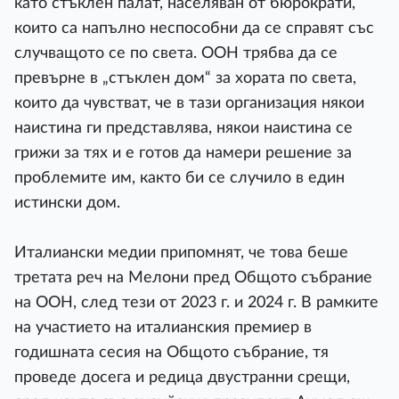
като стъклен палат, населяван от бюрократи,
които са напълно неспособни да се справят със
случващото се по света. ООН трябва да се
превърне в „стъклен дом“ за хората по света,
които да чувстват, че в тази организация някои
наистина ги представлява, някои наистина се
грижи за тях и е готов да намери решение за
проблемите им, както би се случило в един
истински дом.
Италиански медии припомнят, че това беше
третата реч на Мелони пред Общото събрание
на ООН, след тези от 2023 г. и 2024 г. В рамките
на участието на италианския премиер в
годишната сесия на Общото събрание, тя
проведе досега и редица двустранни срещи,