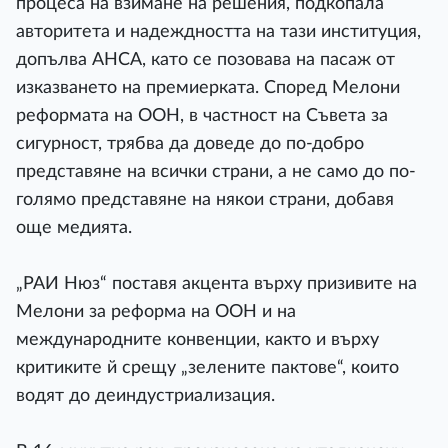
процеса на взимане на решения, подкопала
авторитета и надеждността на тази институция,
допълва АНСА, като се позовава на пасаж от
изказването на премиерката. Според Мелони
реформата на ООН, в частност на Съвета за
сигурност, трябва да доведе до по-добро
представяне на всички страни, а не само до по-
голямо представяне на някои страни, добавя
още медията.
„РАИ Нюз“ поставя акцента върху призивите на
Мелони за реформа на ООН и на
международните конвенции, както и върху
критиките й срещу „зелените пактове“, които
водят до деиндустриализация.