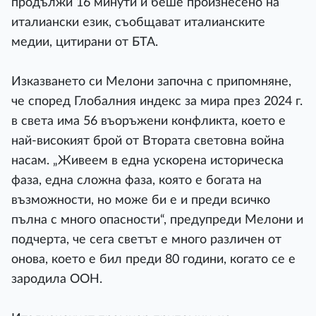
продължи 16 минути и беше произнесено на
италиански език, съобщават италианските
медии, цитирани от БТА.
Изказването си Мелони започна с припомняне,
че според Глобалния индекс за мира през 2024 г.
в света има 56 въоръжени конфликта, което е
най-високият брой от Втората световна война
насам. „Живеем в една ускорена историческа
фаза, една сложна фаза, която е богата на
възможности, но може би е и преди всичко
пълна с много опасности“, предупреди Мелони и
подчерта, че сега светът е много различен от
онова, което е бил преди 80 години, когато се е
зародила ООН.