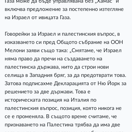
Газа може да бъде управлявана без „Хамас“ и
включва предложение за постепенно изтегляне
на Израел от ивицата Газа.
Говорейки за Израел и палестинския въпрос, в
изказването си пред Общото събрание на ООН
Мелони заяви също така: „Смятаме, че Израел
няма право да пречи на създаването на
палестинска държава, нито да строи нови
селища в Западния бряг, за да предотврати това.
Затова подписахме Декларацията от Ню Йорк за
решението за две държави. Това е
историческата позиция на Италия по
палестинския въпрос, позиция, която никога не
се е променяла. В същото време считаме, че
признаването на Палестина трябва да има две