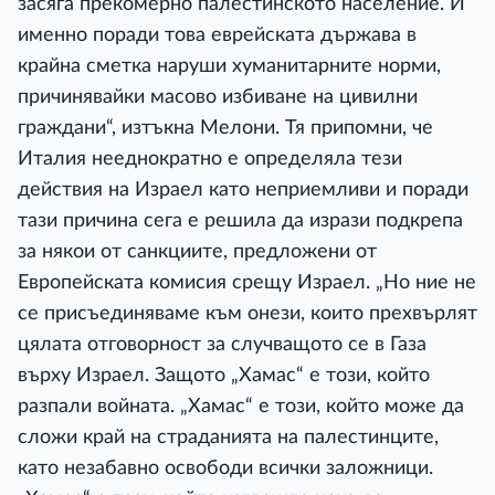
засяга прекомерно палестинското население. И
именно поради това еврейската държава в
крайна сметка наруши хуманитарните норми,
причинявайки масово избиване на цивилни
граждани“, изтъкна Мелони. Тя припомни, че
Италия нееднократно е определяла тези
действия на Израел като неприемливи и поради
тази причина сега е решила да изрази подкрепа
за някои от санкциите, предложени от
Европейската комисия срещу Израел. „Но ние не
се присъединяваме към онези, които прехвърлят
цялата отговорност за случващото се в Газа
върху Израел. Защото „Хамас“ е този, който
разпали войната. „Хамас“ е този, който може да
сложи край на страданията на палестинците,
като незабавно освободи всички заложници.