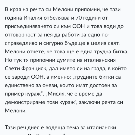
В края на речта си Мелони припомни, че тази
година Италия отбелязва и 70 години от
присъединяването си към ООН и това води до
отговорност за нея да работи за едно по-
справедливо и сигурно бъдеще в целия свят.
Мелони отчете, че това ще е една трудна битка.
Но тук тя припомни думите на италианския
Свети Франциск, дал името си на града, в който
се зароди ООН, а именно: „трудните битки са
единствено за онези, които имат достоен за
пример кураж“. „Мисля, че е време да
демонстрираме този кураж“, заключи речта си
Мелони.
Тази реч днес е водеща тема за италиански