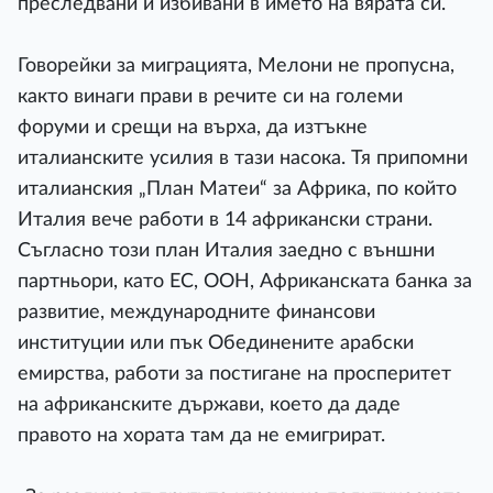
преследвани и избивани в името на вярата си.
Говорейки за миграцията, Мелони не пропусна,
както винаги прави в речите си на големи
форуми и срещи на върха, да изтъкне
италианските усилия в тази насока. Тя припомни
италианския „План Матеи“ за Африка, по който
Италия вече работи в 14 африкански страни.
Съгласно този план Италия заедно с външни
партньори, като ЕС, ООН, Африканската банка за
развитие, международните финансови
институции или пък Обединените арабски
емирства, работи за постигане на просперитет
на африканските държави, което да даде
правото на хората там да не емигрират.