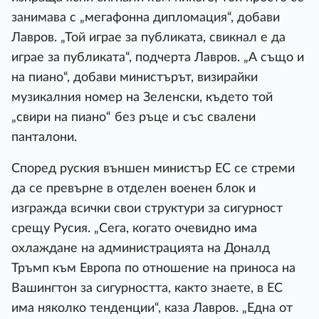
занимава с „мегафонна дипломация“, добави
Лавров. „Той играе за публиката, свикнал е да
играе за публиката“, подчерта Лавров. „А също и
на пиано“, добави министърът, визирайки
музикалния номер на Зеленски, където той
„свири на пиано“ без ръце и със свалени
панталони.
Според руския външен министър ЕС се стреми
да се превърне в отделен военен блок и
изгражда всички свои структури за сигурност
срещу Русия. „Сега, когато очевидно има
охлаждане на администрацията на Доналд
Тръмп към Европа по отношение на приноса на
Вашингтон за сигурността, както знаете, в ЕС
има няколко тенденции“, каза Лавров. „Една от