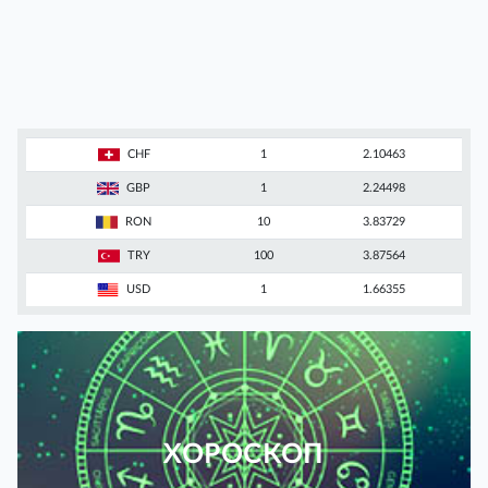
CHF
1
2.10463
GBP
1
2.24498
RON
10
3.83729
TRY
100
3.87564
USD
1
1.66355
ХОРОСКОП