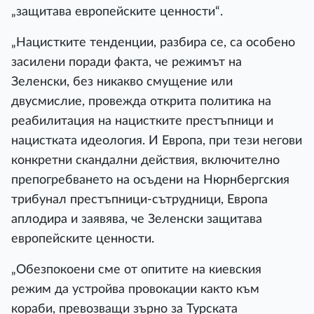
„защитава европейските ценности“.
„Нацистките тенденции, разбира се, са особено
засилени поради факта, че режимът на
Зеленски, без никакво смущение или
двусмислие, провежда открита политика на
реабилитация на нацистките престъпници и
нацистката идеология. И Европа, при тези негови
конкретни скандални действия, включително
препогребването на осъдени на Нюрнбергския
трибунал престъпници-сътрудници, Европа
аплодира и заявява, че Зеленски защитава
европейските ценности.
„Обезпокоени сме от опитите на киевския
режим да устройва провокации както към
кораби, превозващи зърно за Турската