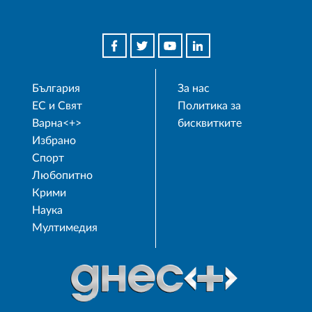
България
За нас
ЕС и Свят
Политика за
Варна<+>
бисквитките
Избрано
Спорт
Любопитно
Крими
Наука
Мултимедия