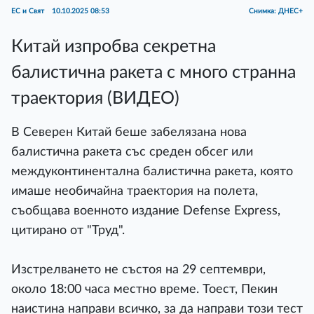
ЕС и Свят
10.10.2025 08:53
Снимка: ДНЕС+
Китай изпробва секретна
балистична ракета с много странна
траектория (ВИДЕО)
В Северен Китай беше забелязана нова
балистична ракета със среден обсег или
междуконтинентална балистична ракета, която
имаше необичайна траектория на полета,
съобщава военното издание Defense Express,
цитирано от "Труд".
Изстрелването не състоя на 29 септември,
около 18:00 часа местно време. Тоест, Пекин
наистина направи всичко, за да направи този тест