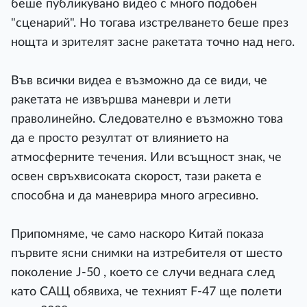
беше публикувано видео с много подобен
"сценарий". Но тогава изстрелването беше през
нощта и зрителят засне ракетата точно над него.
Във всички видеа е възможно да се види, че
ракетата не извършва маневри и лети
праволинейно. Следователно е възможно това
да е просто резултат от влиянието на
атмосферните течения. Или всъщност знак, че
освен свръхвисоката скорост, тази ракета е
способна и да маневрира много агресивно.
Припомняме, че само наскоро Китай показа
първите ясни снимки на изтребителя от шесто
поколение J-50 , което се случи веднага след
като САЩ обявиха, че техният F-47 ще полети