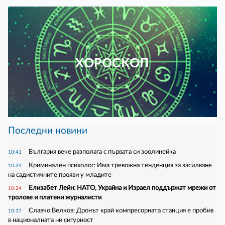
ХОРОСКОП
Последни новини
България вече разполага с първата си зоолинейка
10:41
Криминален психолог: Има тревожна тенденция за засилване
10:34
на садистичните прояви у младите
Елизабет Лейн: НАТО, Украйна и Израел поддържат мрежи от
10:24
тролове и платени журналисти
Славчо Велков: Дронът край компресорната станция е пробив
10:17
в националната ни сигурност