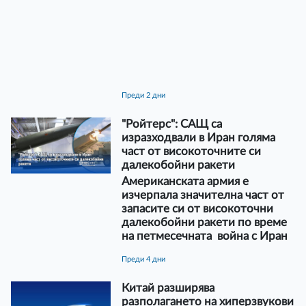
преди 2 дни
"Ройтерс": САЩ са
изразходвали в Иран голяма
част от високоточните си
далекобойни ракети
Американската армия е
изчерпала значителна част от
запасите си от високоточни
далекобойни ракети по време
на петмесечната война с Иран
преди 4 дни
Китай разширява
разполагането на хиперзвукови