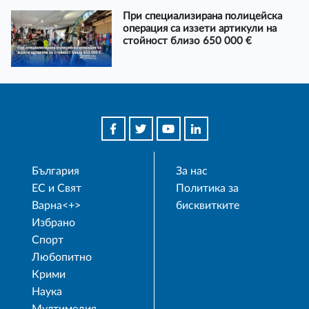
При специализирана полицейска
операция са иззети артикули на
стойност близо 650 000 €
България
За нас
ЕС и Свят
Политика за
Варна<+>
бисквитките
Избрано
Спорт
Любопитно
Крими
Наука