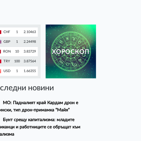
CHF
1
2.10463
GBP
1
2.24498
ХОРОСКОП
RON
10
3.83729
TRY
100
3.87564
USD
1
1.66355
следни новини
МО: Падналият край Кардам дрон е
ински, тип дрон-примамка “Майя”
Бунт срещу капитализма: младите
иканци и работниците се обръщат към
ализма