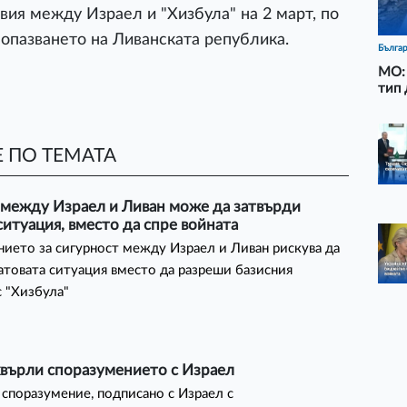
вия между Израел и "Хизбула" на 2 март, по
опазването на Ливанската република.
Бълга
МО: 
тип 
 ПО ТЕМАТА
 между Израел и Ливан може да затвърди
ситуация, вместо да спре войната
ието за сигурност между Израел и Ливан рискува да
атовата ситуация вместо да разреши базисния
 "Хизбула"
хвърли споразумението с Израел
споразумение, подписано с Израел с