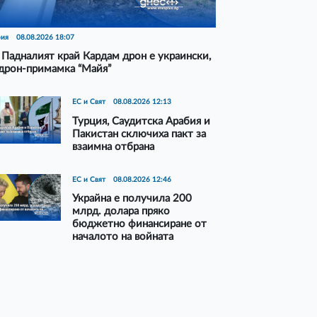
рия
08.08.2026 18:07
Падналият край Кардам дрон е украински,
дрон-примамка “Майя”
ЕС и Свят
08.08.2026 12:13
Турция, Саудитска Арабия и
Пакистан сключиха пакт за
взаимна отбрана
ЕС и Свят
08.08.2026 12:46
Украйна е получила 200
млрд. долара пряко
бюджетно финансиране от
началото на войната