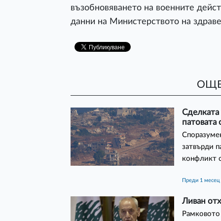
възобновяването на военните дейст
данни на Министерството на здраве
ОЩЕ
Сделката
патовата 
Споразумен
затвърди п
конфликт с
преди 1 месец
Ливан от
Рамковото 