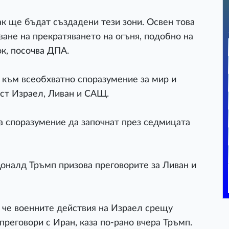
к ще бъдат създадени тези зони. Освен това
ване на прекратяването на огъня, подобно на
ок, посочва ДПА.
 към всеобхватно споразумение за мир и
ост Израел, Ливан и САЩ.
а споразумение да започнат през седмицата
оналд Тръмп призова преговорите за Ливан и
 че военните действия на Израел срещу
преговори с Иран, каза по-рано вчера Тръмп.