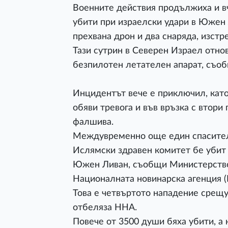
Военните действия продължиха и в
убити при израелски удари в Южен Л
прехвана дрон и два снаряда, изстр
Тази сутрин в Северен Израел отно
безпилотен летателен апарат, съоб
Инцидентът вече е приключил, като
обяви тревога и във връзка с втори
фалшива.
Междувременно още един спасител
Ислямски здравен комитет бе убит 
Южен Ливан, съобщи Министерствот
Националната новинарска агенция (
Това е четвъртото нападение срещ
отбеляза ННА.
Повече от 3500 души бяха убити, а 