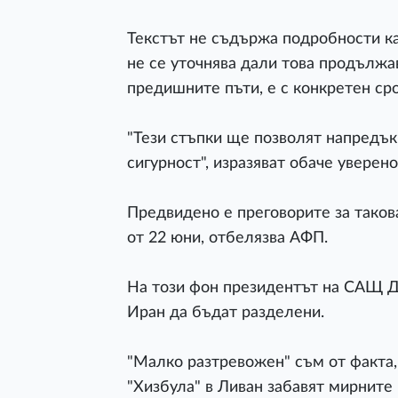
Текстът не съдържа подробности ка
не се уточнява дали това продължа
предишните пъти, е с конкретен ср
"Тези стъпки ще позволят напредък
сигурност", изразяват обаче уверен
Предвидено е преговорите за таков
от 22 юни, отбелязва АФП.
На този фон президентът на САЩ Д
Иран да бъдат разделени.
"Малко разтревожен" съм от факта,
"Хизбула" в Ливан забавят мирните 