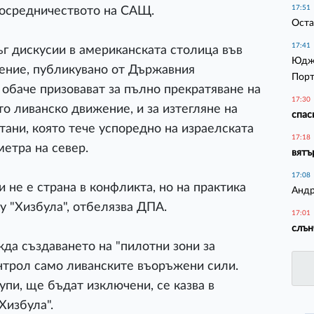
17:51
посредничеството на САЩ.
Оста
17:41
ъг дискусии в американската столица във
Юджи
ление, публикувано от Държавния
Порт
обаче призовават за пълно прекратяване на
17:30
о ливанско движение, и за изтегляне на
спас
тани, която тече успоредно на израелската
17:18
метра на север.
вятъ
17:08
 не е страна в конфликта, но на практика
Андр
у "Хизбула", отбелязва ДПА.
17:01
слън
да създаването на "пилотни зони за
онтрол само ливанските въоръжени сили.
пи, ще бъдат изключени, се казва в
Хизбула".