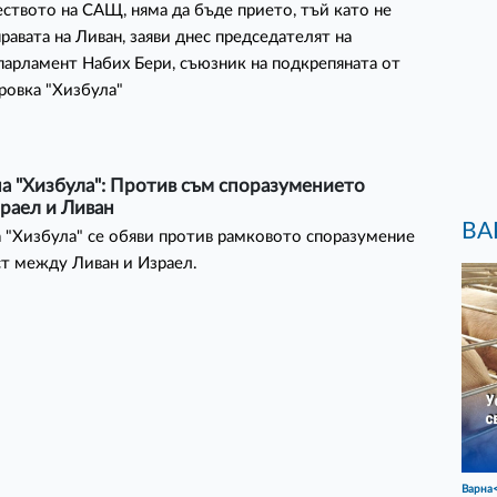
ството на САЩ, няма да бъде прието, тъй като не
правата на Ливан, заяви днес председателят на
парламент Набих Бери, съюзник на подкрепяната от
ровка "Хизбула"
а "Хизбула": Против съм споразумението
раел и Ливан
ВА
 "Хизбула" се обяви против рамковото споразумение
ст между Ливан и Израел.
Варна