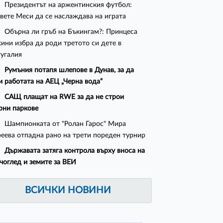
Президентът на аржентинския футбол:
вете Меси да се наслаждава на играта
Обърна ли гръб на Бъкингам?: Принцеса
ни избра да роди третото си дете в
угалия
Румъния потапя шлепове в Дунав, за да
и работата на АЕЦ „Черна вода“
САЩ плащат на RWE за да не строи
рни паркове
Шампионката от "Ролан Гарос" Мира
еева отпадна рано на трети пореден турнир
Държавата затяга контрола върху вноса на
чоглед и земите за ВЕИ
ВСИЧКИ НОВИНИ