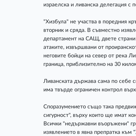
израелска и ливанска делегация с 
"Хизбула" не участва в поредния кр
вторник и сряда. В съвместно изяв
департамент на САЩ, двете страни 
атаките, извършвани от проиранскот
неговите бойци на север от река Ли
граница, приблизително на 30 кило
Ливанската държава сама по себе си
има твърде ограничен контрол върх
Споразумението също така предвиж
сигурност", върху които ще имат к
Всички "недържавни въоръжени" гру
изявлението в явна препратка към "