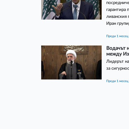
посредниче
гарантира 
ливанския 
Иран групи
преди 1 месец
Водачът н
между Из
Лидерът на
за сигурно
преди 1 месец