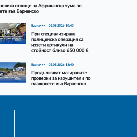
новиха огнище на Африканска чума по
ете във Варненско
Варна<+>
06.08.2026 10:43
При специализирана
полицейска операция са
иззети артикули на
стойност близо 650 000 €
Варна<+>
05.08.2026 13:40
Продължават масираните
проверки за нарушители по
плажовете във Варненско