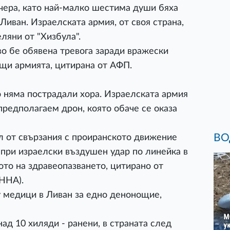
чера, като най-малко шестима души бяха
иван. Израелската армия, от своя страна,
еляни от "Хизбула".
во бе обявена тревога заради вражески
щи армията, цитирана от АФП.
 няма пострадали хора. Израелската армия
 предполагаем дрон, която обаче се оказа
ВО
 от свързания с проиранското движение
при израелски въздушен удар по линейка в
о на здравеопазването, цитирано от
ННА).
у медици в Ливан за едно денонощие,
над 10 хиляди - ранени, в страната след