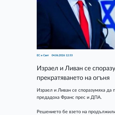
ЕС и Свят
04.06.2026 12:53
Израел и Ливан се спораз
прекратяването на огъня
Израел и Ливан се споразумяха да 
предадоха Франс прес и ДПА.
Решението бе взето на продължили