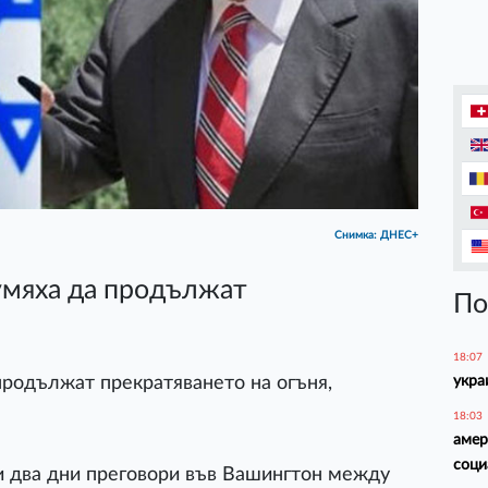
Снимка: ДНЕС+
умяха да продължат
По
18:07
укра
продължат прекратяването на огъня,
18:03
амер
соци
 два дни преговори във Вашингтон между