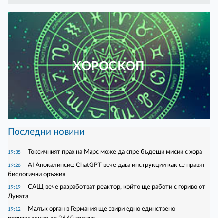
ХОРОСКОП
Последни новини
Токсичният прах на Марс може да спре бъдещи мисии с хора
19:35
AI Апокалипсис: ChatGPT вече дава инструкции как се правят
19:26
биологични оръжия
САЩ вече разработват реактор, който ще работи с гориво от
19:19
Луната
Малък орган в Германия ще свири едно единствено
19:12