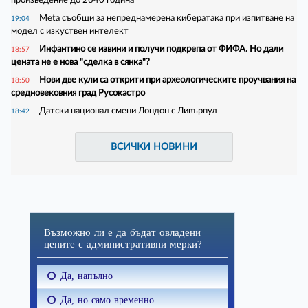
произведение до 2640 година
Meta съобщи за непреднамерена кибератака при изпитване на
19:04
модел с изкуствен интелект
Инфантино се извини и получи подкрепа от ФИФА. Но дали
18:57
цената не е нова "сделка в сянка"?
Нови две кули са открити при археологическите проучвания на
18:50
средновековния град Русокастро
Датски национал смени Лондон с Ливърпул
18:42
ВСИЧКИ НОВИНИ