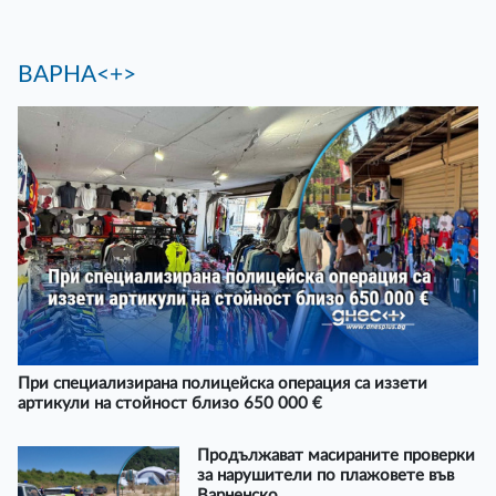
ВАРНА<+>
При специализирана полицейска операция са иззети
артикули на стойност близо 650 000 €
Продължават масираните проверки
за нарушители по плажовете във
Варненско