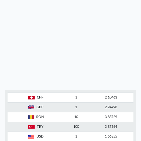
CHF
1
2.10463
GBP
1
2.24498
RON
10
3.83729
TRY
100
3.87564
USD
1
1.66355