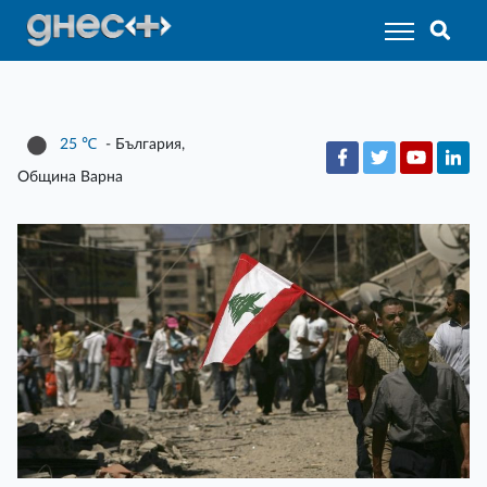
25
℃
- България,
Община Варна