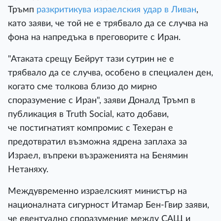
Тръмп
разкритикува израелския удар в Ливан
,
като заяви, че той не е трябвало да се случва на
фона на напредъка в преговорите с Иран.
"Атаката срещу Бейрут тази сутрин не е
трябвало да се случва, особено в специален ден,
когато сме толкова близо до мирно
споразумение с Иран", заяви Доналд Тръмп в
публикация в Truth Social, като добави,
че постигнатият компромис с Техеран е
предотвратил възможна ядрена заплаха за
Израел, въпреки възраженията на Бенямин
Нетаняху.
Междувременно израелският министър на
националната сигурност Итамар Бен-Гвир заяви,
че евентуално споразумение между САЩ и