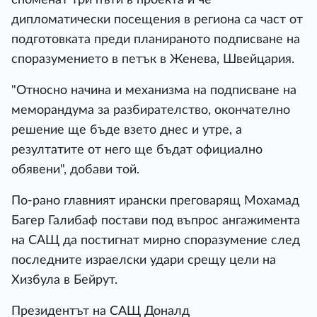
дипломатически посещения в региона са част от
подготовката преди планираното подписване на
споразумението в петък в Женева, Швейцария.
"Относно начина и механизма на подписване на
меморандума за разбирателство, окончателно
решение ще бъде взето днес и утре, а
резултатите от него ще бъдат официално
обявени", добави той.
По-рано главният ирански преговарящ Мохамад
Багер Галибаф постави под въпрос ангажимента
на САЩ да постигнат мирно споразумение след
последните израелски удари срещу цели на
Хизбула в Бейрут.
Президентът на САЩ Доналд