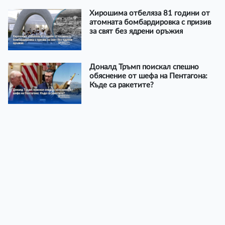
Хирошима отбеляза 81 години от
атомната бомбардировка с призив
за свят без ядрени оръжия
Доналд Тръмп поискал спешно
обяснение от шефа на Пентагона:
Къде са ракетите?