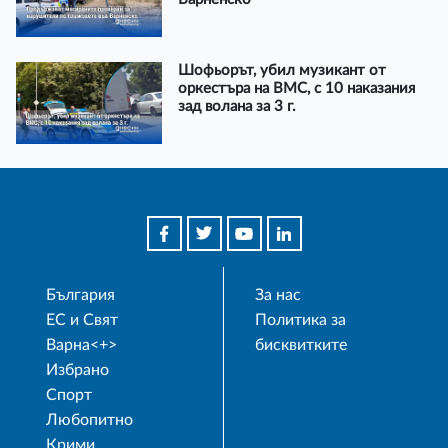
Шофьорът, убил музикант от
оркестъра на ВМС, с 10 наказания
зад волана за 3 г.
България
За нас
ЕС и Свят
Политика за
Варна<+>
бисквитките
Избрано
Спорт
Любопитно
Крими