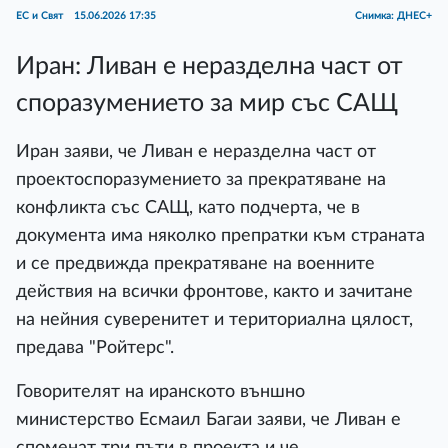
ЕС и Свят
15.06.2026 17:35
Снимка: ДНЕС+
Иран: Ливан е неразделна част от
споразумението за мир със САЩ
Иран заяви, че Ливан е неразделна част от
проектоспоразумението за прекратяване на
конфликта със САЩ, като подчерта, че в
документа има няколко препратки към страната
и се предвижда прекратяване на военните
действия на всички фронтове, както и зачитане
на нейния суверенитет и териториална цялост,
предава "Ройтерс".
Говорителят на иранското външно
министерство Есмаил Багаи заяви, че Ливан е
споменат три пъти в проекта и че