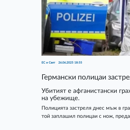
ЕС и Свят
26.06.2025 18:55
Германски полицаи застре
Убитият е афганистански гра
на убежище.
Полицията застреля днес мъж в гра
той заплашил полицаи с нож, пред