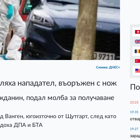
Снимка: ДНЕС+
ляха нападател, въоръжен с нож
По
жданин, подал молба за получаване
23:23
19:35
д Ванген, югоизточно от Щутгарт, след като
отва
адоха ДПА и БТА
19:27
зара