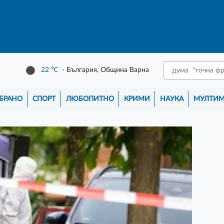
22
℃
- България, Община Варна
БРАНО
СПОРТ
ЛЮБОПИТНО
КРИМИ
НАУКА
МУЛТИ