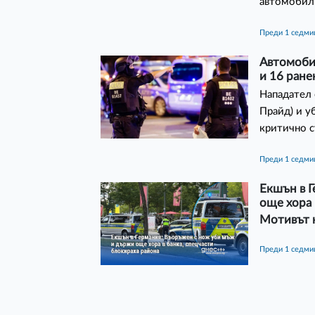
автомобили
преди 1 седми
Автомобил
и 16 ране
Нападател 
Прайд) и у
критично с
преди 1 седми
Екшън в 
още хора 
Мотивът н
преди 1 седми