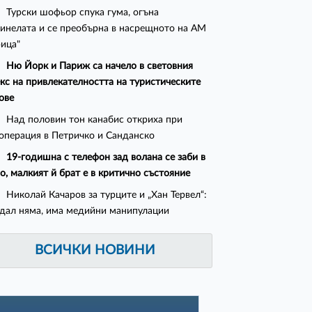
Турски шофьор спука гума, огъна
инелата и се преобърна в насрещното на АМ
ица"
Ню Йорк и Париж са начело в световния
кс на привлекателността на туристическите
ове
Над половин тон канабис откриха при
операция в Петричко и Санданско
19-годишна с телефон зад волана се заби в
о, малкият й брат е в критично състояние
Николай Качаров за турците и „Хан Тервел“:
дал няма, има медийни манипулации
ВСИЧКИ НОВИНИ