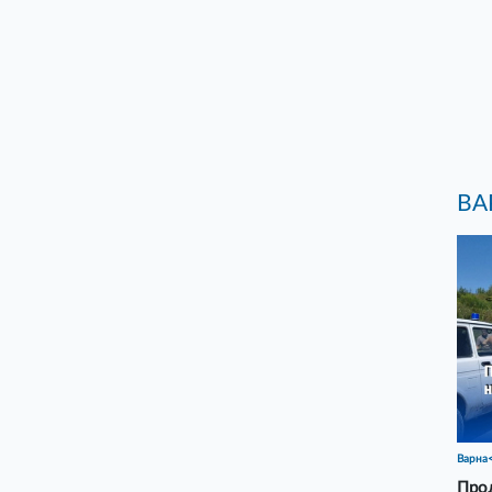
ВА
Варна
Прод