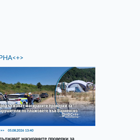
РНА<+>
<+>
05.08.2026 13:40
ължават масираните проверки за