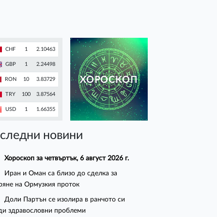
CHF
1
2.10463
GBP
1
2.24498
ХОРОСКОП
RON
10
3.83729
TRY
100
3.87564
USD
1
1.66355
следни новини
Хороскоп за четвъртък, 6 август 2026 г.
Иран и Оман са близо до сделка за
ряне на Ормузкия проток
Доли Партън се изолира в ранчото си
ди здравословни проблеми