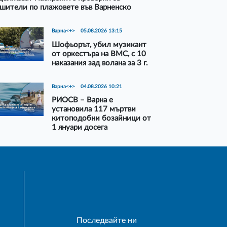
шители по плажовете във Варненско
Варна<+>
05.08.2026 13:15
Шофьорът, убил музикант
от оркестъра на ВМС, с 10
наказания зад волана за 3 г.
Варна<+>
04.08.2026 10:21
РИОСВ – Варна е
установила 117 мъртви
китоподобни бозайници от
1 януари досега
Последвайте ни