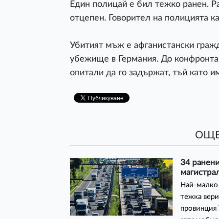
Един полицай е бил тежко ранен. 
отцепен. Говорител на полицията каз
Убитият мъж е афганистански гражд
убежище в Германия. До конфронтац
опитали да го задържат, тъй като и
ОЩЕ
34 ранени
магистрал
Най-малко 
тежка вери
провинция 