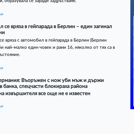
, образувала се заради задръстване.
ца
 се вряза в гейпарада в Берлин – един загинал
ни
се вряза с автомобил в гейпарада в Берлин (Берлин
би най-малко един човек и рани 16, няколко от тях са в
ъстояние.
ца
Германия: Въоръжен с нож уби мъж и държи
в банка, спецчасти блокираха района
а извършителя все още не е известен
ца