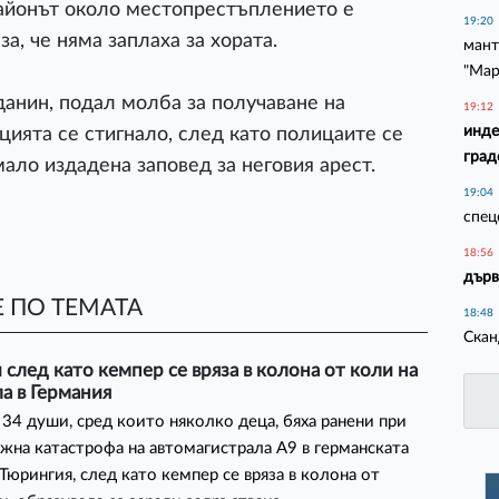
Районът около местопрестъплението е
19:20
а, че няма заплаха за хората.
мант
"Мар
анин, подал молба за получаване на
19:12
инде
ията се стигнало, след като полицаите се
град
мало издадена заповед за неговия арест.
19:04
спец
18:56
дърв
 ПО ТЕМАТА
18:48
Скан
 след като кемпер се вряза в колона от коли на
а в Германия
34 души, сред които няколко деца, бяха ранени при
жна катастрофа на автомагистрала А9 в германската
Тюрингия, след като кемпер се вряза в колона от