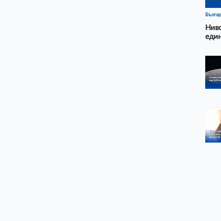
Бълга
Ниво
еди