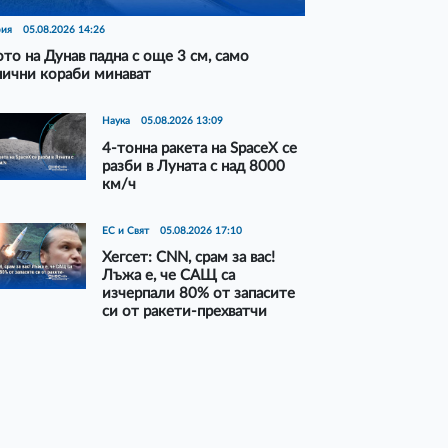
рия
05.08.2026 14:26
то на Дунав падна с още 3 см, само
нични кораби минават
Наука
05.08.2026 13:09
4-тонна ракета на SpaceX се
разби в Луната с над 8000
км/ч
ЕС и Свят
05.08.2026 17:10
Хегсет: CNN, срам за вас!
Лъжа е, че САЩ са
изчерпали 80% от запасите
си от ракети-прехватчи