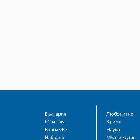
България
Любопитно
ЕС и Свят
Крими
Варна<+>
Наука
Избрано
Мултимедия