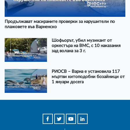
Продължават масираните проверки за нарушители по
плажовете във Варненско
Шофьорът, убил музикант от
оркестъра на ВМС, с 10 наказания
зад волана за 3 г.
РИОСВ – Варна е установила 117
мъртви китоподобни бозайници от
1 януари досега