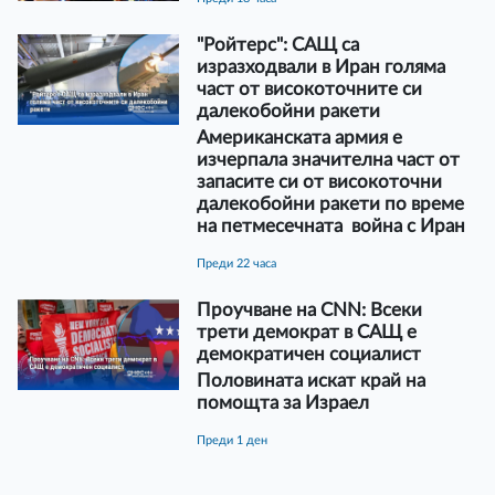
"Ройтерс": САЩ са
изразходвали в Иран голяма
част от високоточните си
далекобойни ракети
Американската армия е
изчерпала значителна част от
запасите си от високоточни
далекобойни ракети по време
на петмесечната война с Иран
преди 22 часа
Проучване на CNN: Всеки
трети демократ в САЩ е
демократичен социалист
Половината искат край на
помощта за Израел
преди 1 ден