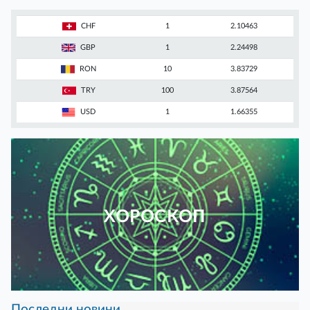
CHF
1
2.10463
GBP
1
2.24498
RON
10
3.83729
TRY
100
3.87564
USD
1
1.66355
ХОРОСКОП
Последни новини