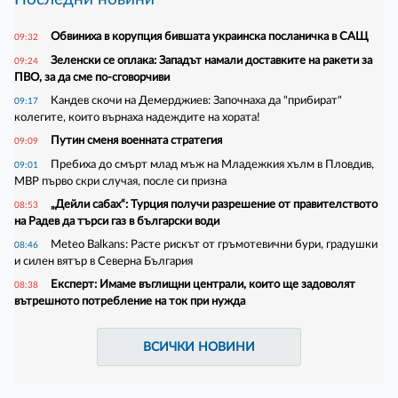
Обвиниха в корупция бившата украинска посланичка в САЩ
09:32
Зеленски се оплака: Западът намали доставките на ракети за
09:24
ПВО, за да сме по-сговорчиви
Кандев скочи на Демерджиев: Започнаха да "прибират"
09:17
колегите, които върнаха надеждите на хората!
Путин сменя военната стратегия
09:09
Пребиха до смърт млад мъж на Младежкия хълм в Пловдив,
09:01
МВР първо скри случая, после си призна
„Дейли сабах“: Турция получи разрешение от правителството
08:53
на Радев да търси газ в български води
Meteo Balkans: Расте рискът от гръмотевични бури, градушки
08:46
и силен вятър в Северна България
Експерт: Имаме въглищни централи, които ще задоволят
08:38
вътрешното потребление на ток при нужда
ВСИЧКИ НОВИНИ