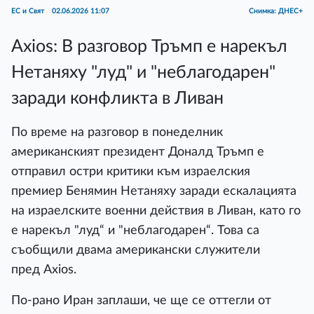
ЕС и Свят
02.06.2026 11:07
Снимка: ДНЕС+
Axios: В разговор Тръмп е нарекъл
Нетаняху "луд" и "неблагодарен"
заради конфликта в Ливан
По време на разговор в понеделник
американският президент Доналд Тръмп е
отправил остри критики към израелския
премиер Бенямин Нетаняху заради ескалацията
на израелските военни действия в Ливан, като го
е нарекъл "луд“ и "неблагодарен“. Това са
съобщили двама американски служители
пред Axios.
По-рано Иран заплаши, че ще се оттегли от