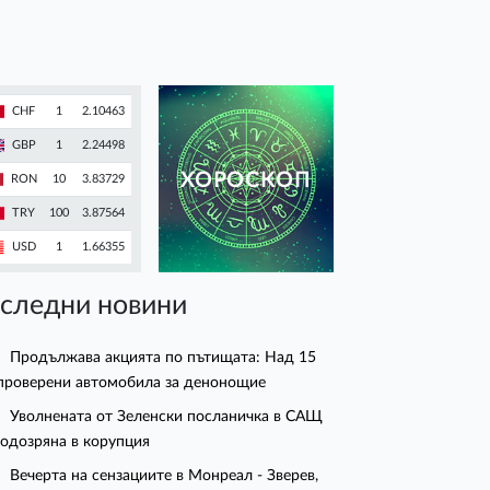
CHF
1
2.10463
GBP
1
2.24498
ХОРОСКОП
RON
10
3.83729
TRY
100
3.87564
USD
1
1.66355
следни новини
Продължава акцията по пътищата: Над 15
проверени автомобила за денонощие
Уволнената от Зеленски посланичка в САЩ
подозряна в корупция
Вечерта на сензациите в Монреал - Зверев,