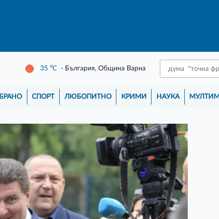
35
℃
- България, Община Варна
БРАНО
СПОРТ
ЛЮБОПИТНО
КРИМИ
НАУКА
МУЛТИ