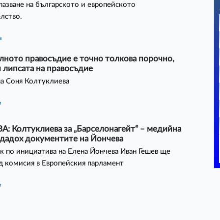
пазване на българското и европейското
лство.
а
лното правосъдие е точно толкова порочно,
 липсата на правосъдие
а Соня Колтуклиева
и
А: Колтуклиева за „Барселонагейт“ – медийна
 дадох документите на Йончева
к по инициатива на Елена Йончева Иван Гешев ще
д комисия в Европейския парламент
и