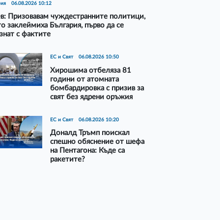
рия
06.08.2026 10:12
в: Призовавам чуждестранните политици,
о заклеймиха България, първо да се
знат с фактите
ЕС и Свят
06.08.2026 10:50
Хирошима отбеляза 81
години от атомната
бомбардировка с призив за
свят без ядрени оръжия
ЕС и Свят
06.08.2026 10:20
Доналд Тръмп поискал
спешно обяснение от шефа
на Пентагона: Къде са
ракетите?