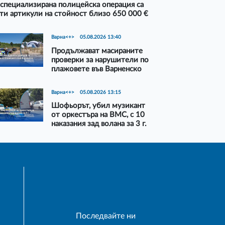
специализирана полицейска операция са
ти артикули на стойност близо 650 000 €
Варна<+>
05.08.2026 13:40
Продължават масираните
проверки за нарушители по
плажовете във Варненско
Варна<+>
05.08.2026 13:15
Шофьорът, убил музикант
от оркестъра на ВМС, с 10
наказания зад волана за 3 г.
Последвайте ни