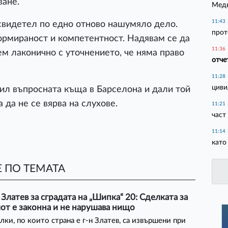
ване.
Медв
11:43
 свидетел по едно отново нашумяло дело.
прот
ормираност и компетентност. Надявам се да
11:36
ем лаконично с уточнението, че няма право
отче
11:28
циви
ил въпросната къща в Барселона и дали той
а да не се вярва на слухове.
11:21
част
11:14
като
 ПО ТЕМАТА
Златев за сградата на „Шипка“ 20: Сделката за
от е законна и не нарушава нищо
лки, по които страна е г-н Златев, са извършени при