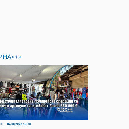
РНА<+>
<+>
06.08.2026 10:43