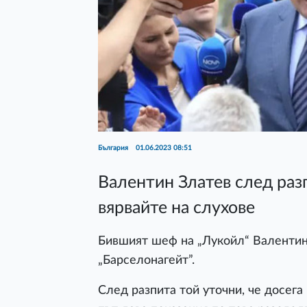
България
01.06.2023 08:51
Валентин Златев след разп
вярвайте на слухове
Бившият шеф на „Лукойл“ Валентин
„Барселонагейт”.
След разпита той уточни, че досега 