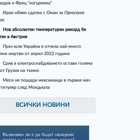
едев и Фриц "изгърмяха"
Иран обяви сделка с Оман за Ормузкия
ок
Нов абсолютен температурен рекорд бе
тен в Австрия
През юли Украйна е отчела най-много
лни жертви от април 2022 година
Срив в електроснабдяването остави голяма
 от Грузия на тъмно
Меси не пощади мексиканци в първия мач
 титуляр след Мондиала
ВСИЧКИ НОВИНИ