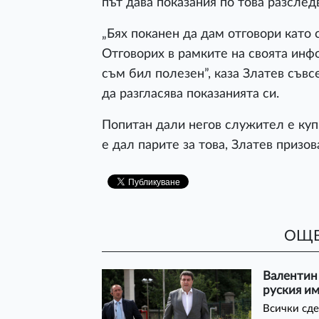
път дава показания по това разслед
„Бях поканен да дам отговори като
Отговорих в рамките на своята инф
съм бил полезен”, каза Златев съвс
да разгласява показанията си.
Попитан дали негов служител е куп
е дал парите за това, Златев призов
ОЩЕ
Валентин 
руския им
Всички сде