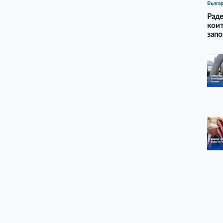
Бълга
Раде
коит
запо