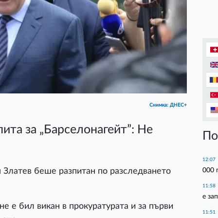
Снимка: ДНЕС+
ита за „Барселонагейт”: Не
По
12:07
000 
 Златев беше разпитан по разследването
11:58
е за
не е бил викан в прокуратурата и за първи
11:51