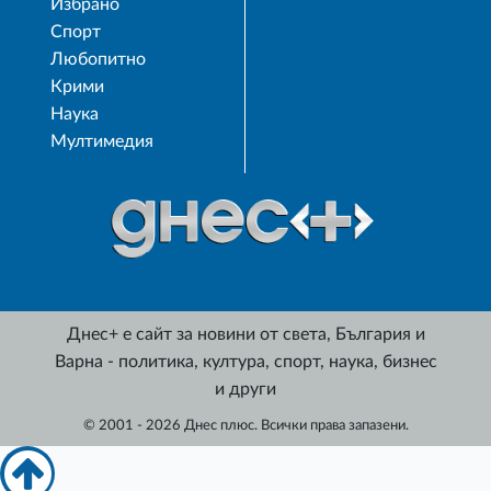
Избрано
Спорт
Любопитно
Крими
Наука
Мултимедия
Днес+ е сайт за новини от света, България и
Варна - политика, култура, спорт, наука, бизнес
и други
© 2001 - 2026 Днес плюс. Всички права запазени.