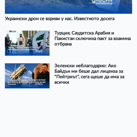
Украински дрон се взриви у нас. Известното досега
Турция, Саудитска Арабия и
Пакистан сключиха пакт за взаимна
отбрана
Зеленски неблагодарно: Ако
Байдън ми беше дал лиценза за
"Пейтриът", сега щеше да има за
всички