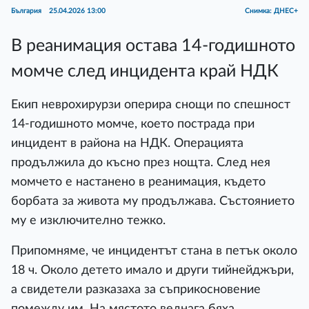
България
25.04.2026 13:00
Снимка: ДНЕС+
В реанимация остава 14-годишното
момче след инцидента край НДК
Екип неврохирурзи оперира снощи по спешност
14-годишното момче, което пострада при
инцидент в района на НДК. Операцията
продължила до късно през нощта. След нея
момчето е настанено в реанимация, където
борбата за живота му продължава. Състоянието
му е изключително тежко.
Припомняме, че инцидентът стана в петък около
18 ч. Около детето имало и други тийнейджъри,
а свидетели разказаха за съприкосновение
помежду им. На мястото веднага бяха