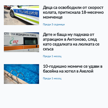
Деца са освободили от скорост
колата, притиснала 18-месечно
момченце
преди 3 седмици
Дете и баща му паднаха от
атракцион в Антоново, след
като седалката на люлката се
скъса
преди 1 месец
10-годишно момиче се удави в
басейна на хотел в Ахелой
преди 1 месец