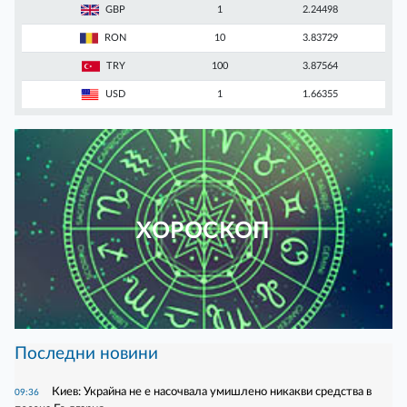
GBP
1
2.24498
RON
10
3.83729
TRY
100
3.87564
USD
1
1.66355
ХОРОСКОП
Последни новини
Киев: Украйна не е насочвала умишлено никакви средства в
09:36