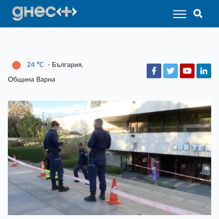
24
℃
- България,
Община Варна