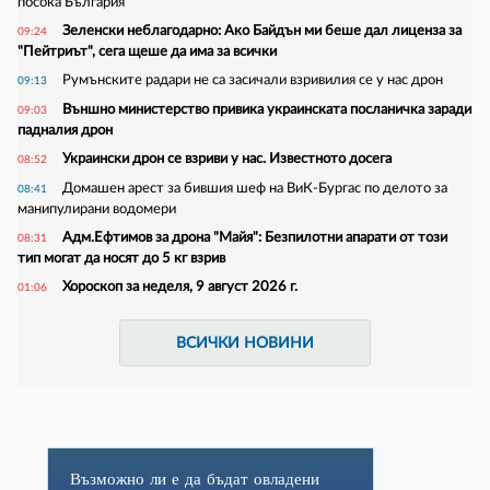
посока България
Зеленски неблагодарно: Ако Байдън ми беше дал лиценза за
09:24
"Пейтриът", сега щеше да има за всички
Румънските радари не са засичали взривилия се у нас дрон
09:13
Външно министерство привика украинската посланичка заради
09:03
падналия дрон
Украински дрон се взриви у нас. Известното досега
08:52
Домашен арест за бившия шеф на ВиК-Бургас по делото за
08:41
манипулирани водомери
Адм.Ефтимов за дрона "Майя": Безпилотни апарати от този
08:31
тип могат да носят до 5 кг взрив
Хороскоп за неделя, 9 август 2026 г.
01:06
ВСИЧКИ НОВИНИ