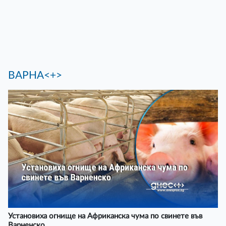
ВАРНА<+>
Установиха огнище на Африканска чума по свинете във
Варненско