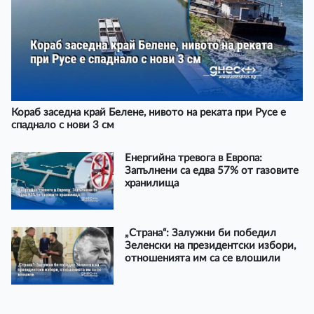
Кораб заседна край Белене, нивото на реката при Русе е
спаднало с нови 3 см
Енергийна тревога в Европа:
Запълнени са едва 57% от газовите
хранилища
„Страна“: Залужни би победил
Зеленски на президентски избори,
отношенията им са се влошили