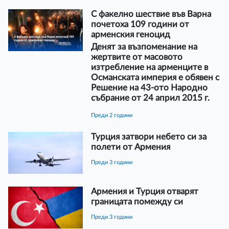
С факелно шествие във Варна
почетоха 109 години от
арменския геноцид
Денят за възпоменание на
жертвите от масовото
изтребление на арменците в
Османската империя е обявен с
Решение на 43-ото Народно
събрание от 24 април 2015 г.
преди 2 години
Турция затвори небето си за
полети от Армения
преди 3 години
Армения и Турция отварят
границата помежду си
преди 3 години