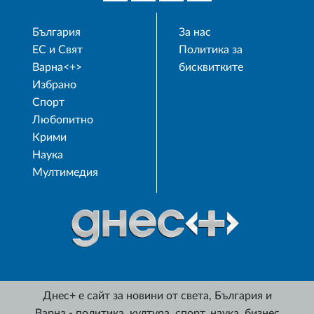
България
За нас
ЕС и Свят
Политика за
Варна<+>
бисквитките
Избрано
Спорт
Любопитно
Крими
Наука
Мултимедия
Днес+ е сайт за новини от света, България и
Варна - политика, култура, спорт, наука, бизнес