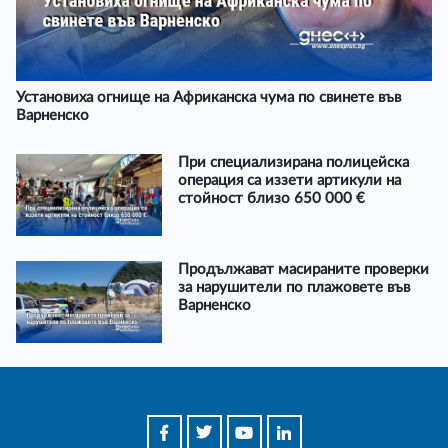
Установиха огнище на Африканска чума по свинете във
Варненско
При специализирана полицейска
операция са иззети артикули на
стойност близо 650 000 €
Продължават масираните проверки
за нарушители по плажовете във
Варненско