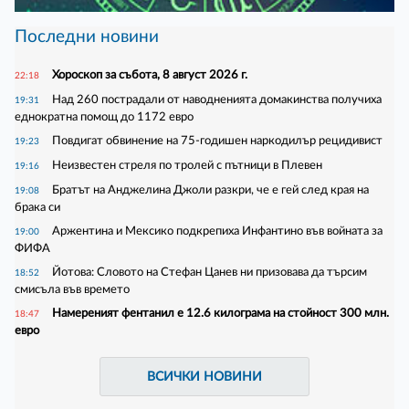
Последни новини
Хороскоп за събота, 8 август 2026 г.
22:18
Над 260 пострадали от наводненията домакинства получиха
19:31
еднократна помощ до 1172 евро
Повдигат обвинение на 75-годишен наркодилър рецидивист
19:23
Неизвестен стреля по тролей с пътници в Плевен
19:16
Братът на Анджелина Джоли разкри, че е гей след края на
19:08
брака си
Аржентина и Мексико подкрепиха Инфантино във войната за
19:00
ФИФА
Йотова: Словото на Стефан Цанев ни призовава да търсим
18:52
смисъла във времето
Намереният фентанил е 12.6 килограма на стойност 300 млн.
18:47
евро
ВСИЧКИ НОВИНИ