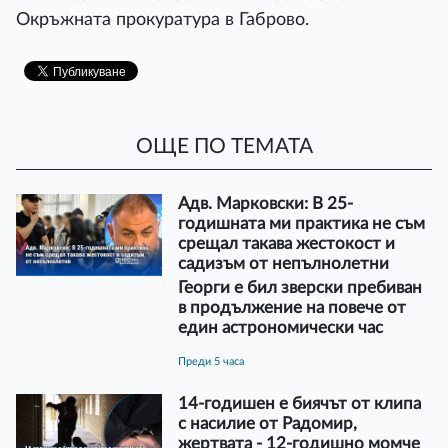
Окръжната прокуратура в Габрово.
ОЩЕ ПО ТЕМАТА
Адв. Марковски: В 25-
годишната ми практика не съм
срещал такава жестокост и
садизъм от непълнолетни
Георги е бил зверски пребиван
в продължение на повече от
един астрономически час
преди 5 часа
14-годишен е биячът от клипа
с насилие от Радомир,
жертвата - 12-годишно момче