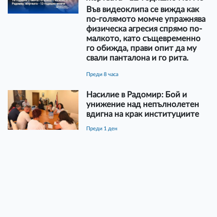
Във видеоклипа се вижда как
по-голямото момче упражнява
физическа агресия спрямо по-
малкото, като същевременно
го обижда, прави опит да му
свали панталона и го рита.
преди 8 часа
Насилие в Радомир: Бой и
унижение над непълнолетен
вдигна на крак институциите
преди 1 ден