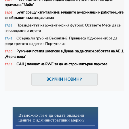
примамка “Майя”
Бунт срещу капитализма: младите американци и работниците
18:03
се обръщат към социализма
Президентът на аржентинския футбол: Оставете Меси да се
17:51
наслаждава на играта
Обърна ли гръб на Бъкингам?: Принцеса Юджини избра да
17:41
роди третото си дете в Португалия
Румъния потапя шлепове в Дунав, за да спаси работата на АЕЦ
17:30
„Черна вода“
САЩ плащат на RWE за да не строи вятърни паркове
17:18
ВСИЧКИ НОВИНИ