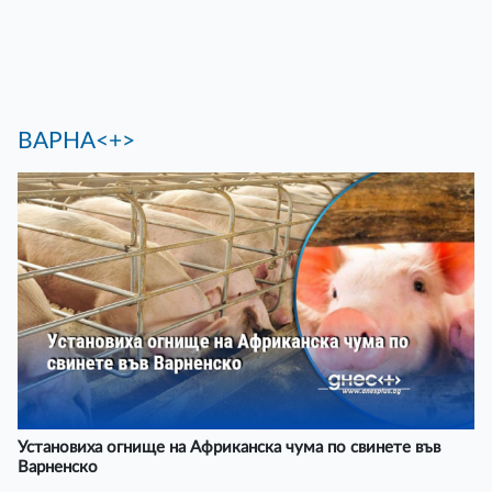
ВАРНА<+>
Установиха огнище на Африканска чума по свинете във
Варненско