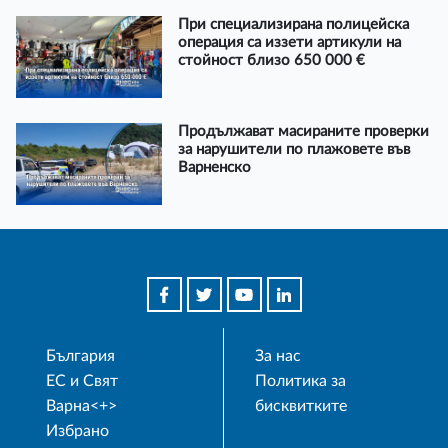
При специализирана полицейска
операция са иззети артикули на
стойност близо 650 000 €
Продължават масираните проверки
за нарушители по плажовете във
Варненско
България
За нас
ЕС и Свят
Политика за
Варна<+>
бисквитките
Избрано