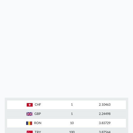
CHF
1
2.10463
GBP
1
2.24498
RON
10
3.83729
TRY
100
3.87564