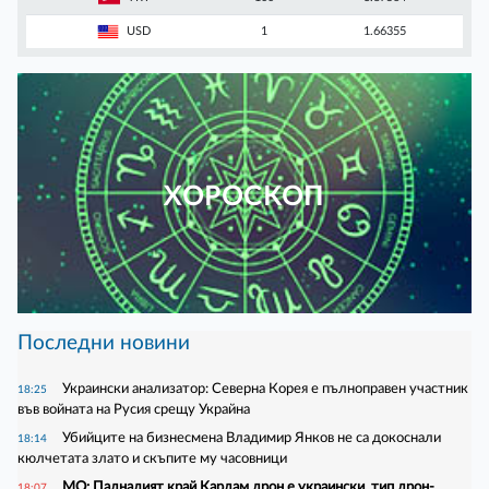
USD
1
1.66355
ХОРОСКОП
Последни новини
Украински анализатор: Северна Корея е пълноправен участник
18:25
във войната на Русия срещу Украйна
Убийците на бизнесмена Владимир Янков не са докоснали
18:14
кюлчетата злато и скъпите му часовници
МО: Падналият край Кардам дрон е украински, тип дрон-
18:07