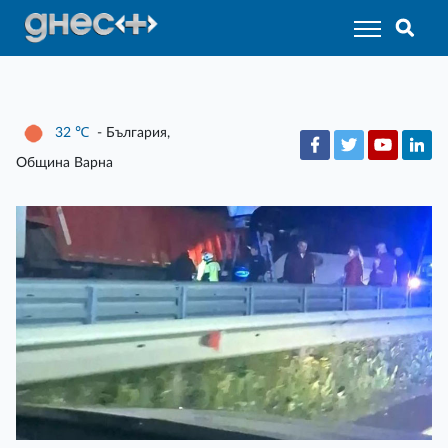
32
℃
- България,
Община Варна