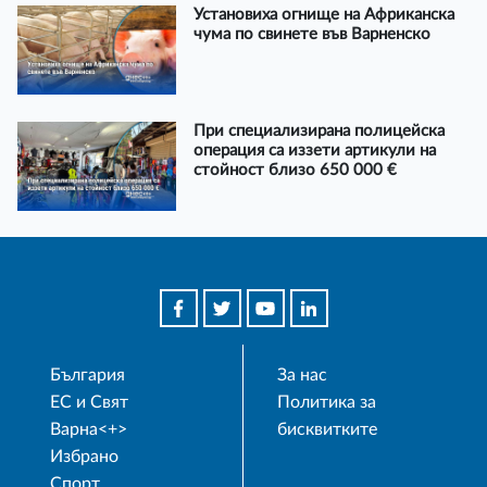
Установиха огнище на Африканска
чума по свинете във Варненско
При специализирана полицейска
операция са иззети артикули на
стойност близо 650 000 €
България
За нас
ЕС и Свят
Политика за
Варна<+>
бисквитките
Избрано
Спорт