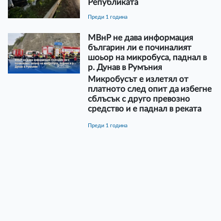
Републиката
преди 1 година
МВнР не дава информация
българин ли е починалият
шоьор на микробуса, паднал в
р. Дунав в Румъния
Микробусът е излетял от
платното след опит да избегне
сблъсък с друго превозно
средство и е паднал в реката
преди 1 година