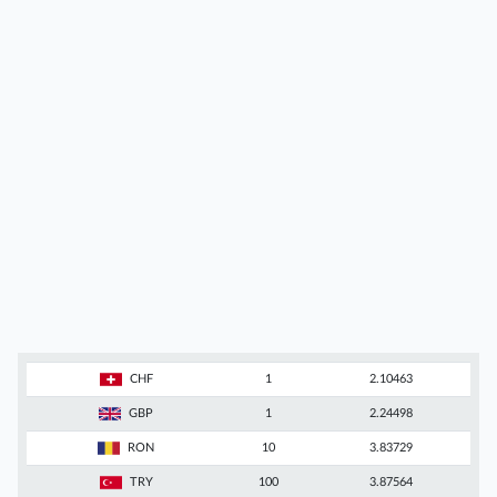
CHF
1
2.10463
GBP
1
2.24498
RON
10
3.83729
TRY
100
3.87564