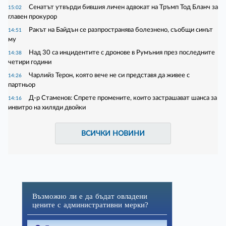
Сенатът утвърди бившия личен адвокат на Тръмп Тод Бланч за
15:02
главен прокурор
Ракът на Байдън се разпространява болезнено, съобщи синът
14:51
му
Над 30 са инцидентите с дронове в Румъния през последните
14:38
четири години
Чарлийз Терон, която вече не си представя да живее с
14:26
партньор
Д-р Стаменов: Спрете промените, които застрашават шанса за
14:16
инвитро на хиляди двойки
ВСИЧКИ НОВИНИ