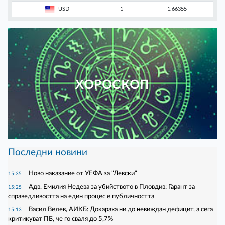
USD
1
1.66355
ХОРОСКОП
Последни новини
Ново наказание от УЕФА за "Левски"
15:35
Адв. Емилия Недева за убийството в Пловдив: Гарант за
15:25
справедливостта на един процес е публичността
Васил Велев, АИКБ: Докараха ни до невиждан дефицит, а сега
15:13
критикуват ПБ, че го сваля до 5,7%