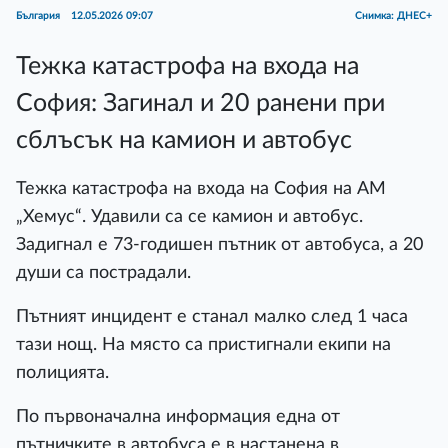
България
12.05.2026 09:07
Снимка: ДНЕС+
Тежка катастрофа на входа на
София: Загинал и 20 ранени при
сблъсък на камион и автобус
Тежка катастрофа на входа на София на АМ
„Хемус“. Удавили са се камион и автобус.
Задигнал е 73-годишен пътник от автобуса, а 20
души са пострадали.
Пътният инцидент е станал малко след 1 часа
тази нощ. На място са пристигнали екипи на
полицията.
По първоначална информация една от
пътничките в автобуса е в настанена в