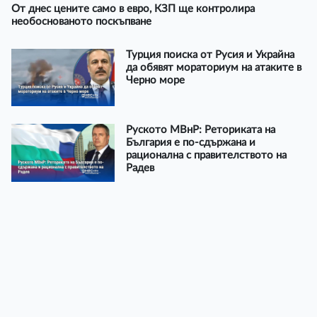
От днес цените само в евро, КЗП ще контролира
необоснованото поскъпване
Турция поиска от Русия и Украйна
да обявят мораториум на атаките в
Черно море
Руското МВнР: Реториката на
България е по-сдържана и
рационална с правителството на
Радев