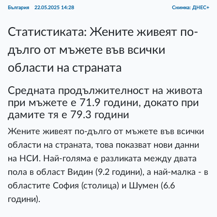
България
22.05.2025 14:28
Снимка: ДНЕС+
Статистиката: Жените живеят по-
дълго от мъжете във всички
области на страната
Средната продължителност на живота
при мъжете е 71.9 години, докато при
дамите тя е 79.3 години
Жените живеят по-дълго от мъжете във всички
области на страната, това показват нови данни
на НСИ. Най-голяма е разликата между двата
пола в област Видин (9.2 години), а най-малка - в
областите София (столица) и Шумен (6.6
години).