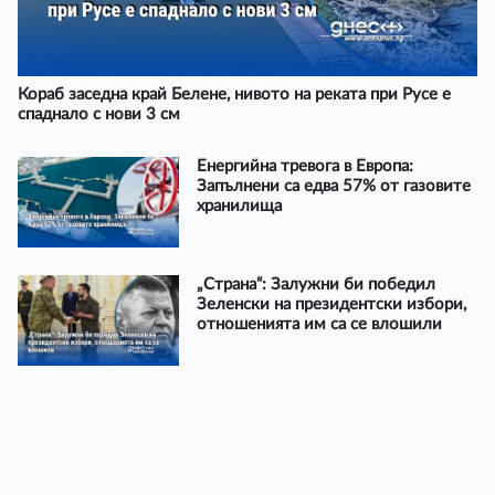
Кораб заседна край Белене, нивото на реката при Русе е
спаднало с нови 3 см
Енергийна тревога в Европа:
Запълнени са едва 57% от газовите
хранилища
„Страна“: Залужни би победил
Зеленски на президентски избори,
отношенията им са се влошили