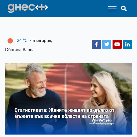
24
℃
- България,
Община Варна