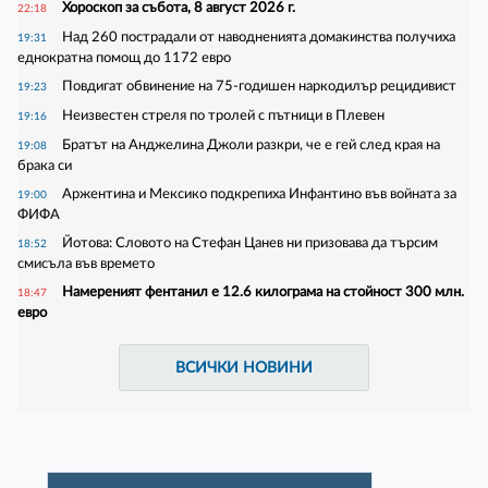
Хороскоп за събота, 8 август 2026 г.
22:18
Над 260 пострадали от наводненията домакинства получиха
19:31
еднократна помощ до 1172 евро
Повдигат обвинение на 75-годишен наркодилър рецидивист
19:23
Неизвестен стреля по тролей с пътници в Плевен
19:16
Братът на Анджелина Джоли разкри, че е гей след края на
19:08
брака си
Аржентина и Мексико подкрепиха Инфантино във войната за
19:00
ФИФА
Йотова: Словото на Стефан Цанев ни призовава да търсим
18:52
смисъла във времето
Намереният фентанил е 12.6 килограма на стойност 300 млн.
18:47
евро
ВСИЧКИ НОВИНИ