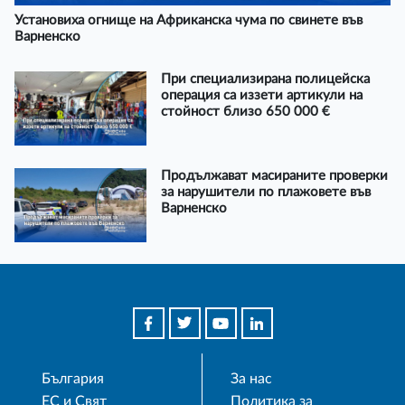
Установиха огнище на Африканска чума по свинете във
Варненско
При специализирана полицейска
операция са иззети артикули на
стойност близо 650 000 €
Продължават масираните проверки
за нарушители по плажовете във
Варненско
България
За нас
ЕС и Свят
Политика за