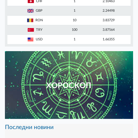
CHF
1
2.10463
GBP
1
2.24498
RON
10
3.83729
TRY
100
3.87564
USD
1
1.66355
ХОРОСКОП
Последни новини