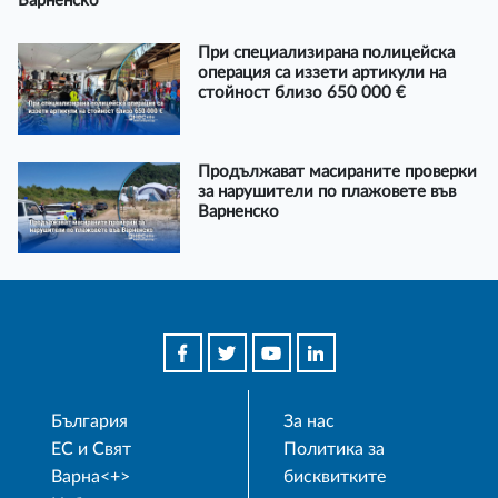
Варненско
При специализирана полицейска
операция са иззети артикули на
стойност близо 650 000 €
Продължават масираните проверки
за нарушители по плажовете във
Варненско
България
За нас
ЕС и Свят
Политика за
Варна<+>
бисквитките