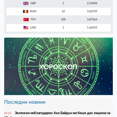
GBP
1
2.24498
RON
10
3.83729
TRY
100
3.87564
USD
1
1.66355
ХОРОСКОП
Последни новини
Зеленски неблагодарно: Ако Байдън ми беше дал лиценза за
09:24