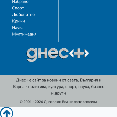
Избрано
Спорт
Любопитно
Крими
Наука
Мултимедия
Днес+ е сайт за новини от света, България и
Варна - политика, култура, спорт, наука, бизнес
и други
© 2001 - 2026 Днес плюс. Всички права запазени.