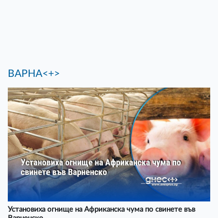
ВАРНА<+>
Установиха огнище на Африканска чума по свинете във