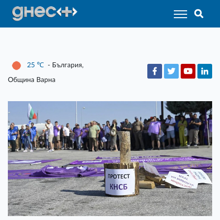
25
℃
- България,
Община Варна