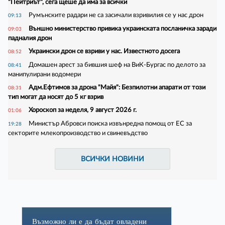
"Пейтриът", сега щеше да има за всички
Румънските радари не са засичали взривилия се у нас дрон
09:13
Външно министерство привика украинската посланичка заради
09:03
падналия дрон
Украински дрон се взриви у нас. Известното досега
08:52
Домашен арест за бившия шеф на ВиК-Бургас по делото за
08:41
манипулирани водомери
Адм.Ефтимов за дрона "Майя": Безпилотни апарати от този
08:31
тип могат да носят до 5 кг взрив
Хороскоп за неделя, 9 август 2026 г.
01:06
Министър Абровси поиска извънредна помощ от ЕС за
19:28
секторите млекопроизводство и свиневъдство
ВСИЧКИ НОВИНИ