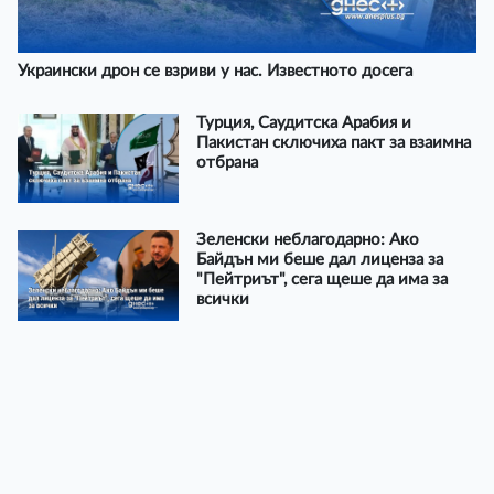
Украински дрон се взриви у нас. Известното досега
Турция, Саудитска Арабия и
Пакистан сключиха пакт за взаимна
отбрана
Зеленски неблагодарно: Ако
Байдън ми беше дал лиценза за
"Пейтриът", сега щеше да има за
всички