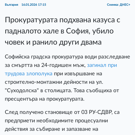
България
16.01.2026 17:15
Снимка: ДНЕС+
Прокуратурата подхвана казуса с
падналото хале в София, убило
човек и ранило други двама
Софийска градска прокуратура води разследване
за смъртта на 24-годишен мъж,
загинал при
трудова злополука
при извършване на
строително-монтажни дейности на ул.
"Суходолска" в столицата. Това съобщиха от
пресцентъра на прокуратурата.
След получено становище от 03 РУ-СДВР, са
предприети необходимите процесуални
действия за събиране и запазване на