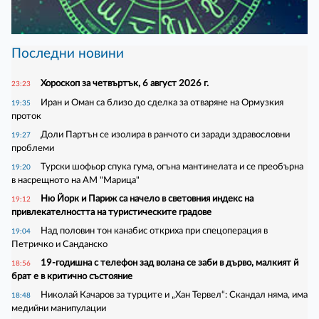
Последни новини
Хороскоп за четвъртък, 6 август 2026 г.
23:23
Иран и Оман са близо до сделка за отваряне на Ормузкия
19:35
проток
Доли Партън се изолира в ранчото си заради здравословни
19:27
проблеми
Турски шофьор спука гума, огъна мантинелата и се преобърна
19:20
в насрещното на АМ "Марица"
Ню Йорк и Париж са начело в световния индекс на
19:12
привлекателността на туристическите градове
Над половин тон канабис откриха при спецоперация в
19:04
Петричко и Санданско
19-годишна с телефон зад волана се заби в дърво, малкият й
18:56
брат е в критично състояние
Николай Качаров за турците и „Хан Тервел“: Скандал няма, има
18:48
медийни манипулации