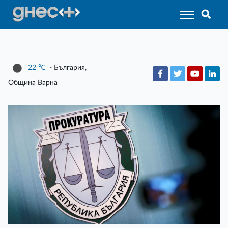
22
℃
- България,
Община Варна