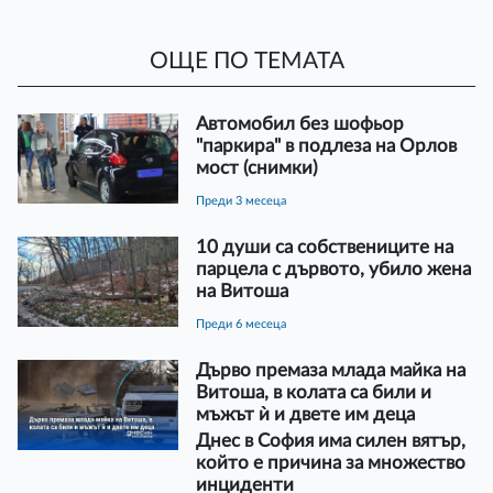
ОЩЕ ПО ТЕМАТА
Автомобил без шофьор
"паркира" в подлеза на Орлов
мост (снимки)
преди 3 месеца
10 души са собствениците на
парцела с дървото, убило жена
на Витоша
преди 6 месеца
Дърво премаза млада майка на
Витоша, в колата са били и
мъжът ѝ и двете им деца
Днес в София има силен вятър,
който е причина за множество
инциденти