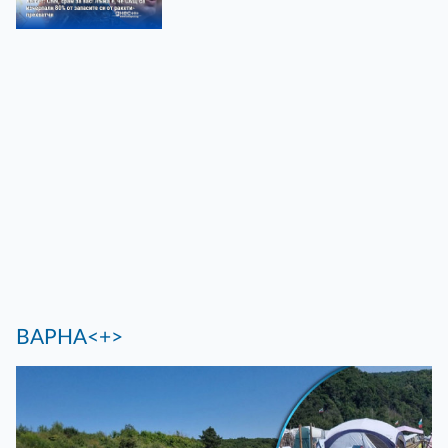
ВАРНА<+>