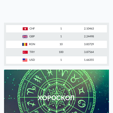
CHF
1
2.10463
GBP
1
2.24498
RON
10
3.83729
TRY
100
3.87564
USD
1
1.66355
ХОРОСКОП