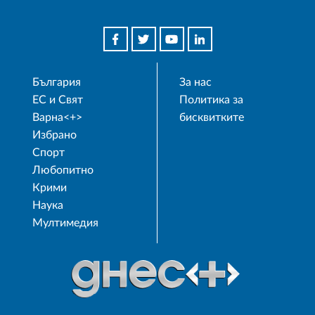
България
За нас
ЕС и Свят
Политика за
Варна<+>
бисквитките
Избрано
Спорт
Любопитно
Крими
Наука
Мултимедия