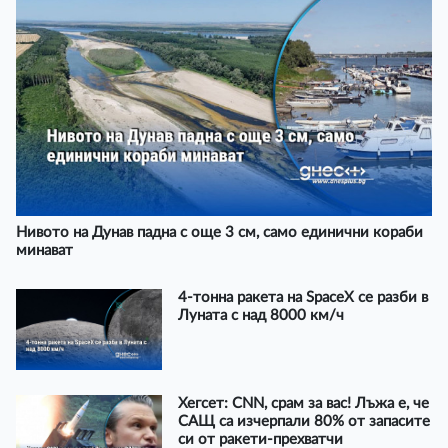
Нивото на Дунав падна с още 3 см, само единични кораби
минават
4-тонна ракета на SpaceX се разби в
Луната с над 8000 км/ч
Хегсет: CNN, срам за вас! Лъжа е, че
САЩ са изчерпали 80% от запасите
си от ракети-прехватчи