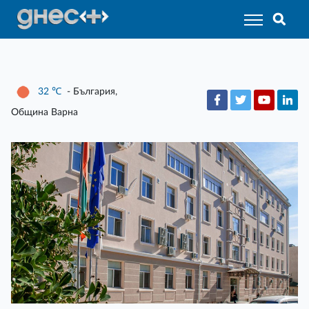
32
℃
- България,
Община Варна