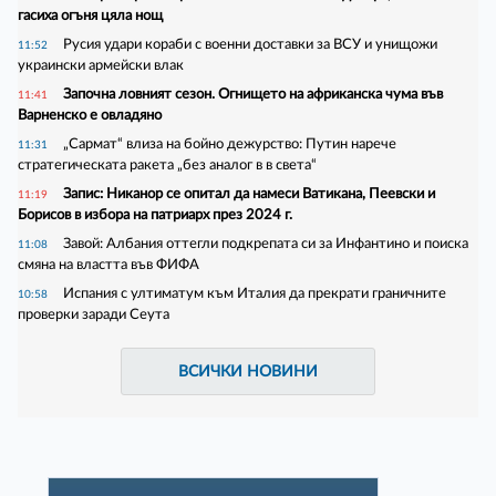
гасиха огъня цяла нощ
Русия удари кораби с военни доставки за ВСУ и унищожи
11:52
украински армейски влак
Започна ловният сезон. Огнището на африканска чума във
11:41
Варненско е овладяно
„Сармат“ влиза на бойно дежурство: Путин нарече
11:31
стратегическата ракета „без аналог в в света“
Запис: Никанор се опитал да намеси Ватикана, Пеевски и
11:19
Борисов в избора на патриарх през 2024 г.
Завой: Албания оттегли подкрепата си за Инфантино и поиска
11:08
смяна на властта във ФИФА
Испания с ултиматум към Италия да прекрати граничните
10:58
проверки заради Сеута
ВСИЧКИ НОВИНИ