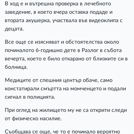
В ход е и вътрешна проверка в лечебното
заведение, в което вчера оставка подаде и
втората акушерка, участвала във видеоклипа с
децата.
Все още се изясняват и обстоятелства около
починалото 6-годишно дете в Разлог в събота
вечерта, което е било откарано от близките си в
болница.
Медиците от спешния център обаче, само
констатирали смъртта на момченцето и подали
сигнал в полицията.
При оглед на жилището му не са открити следи
от физическо насилие.
Съобщава се още, че то е починало вероятно