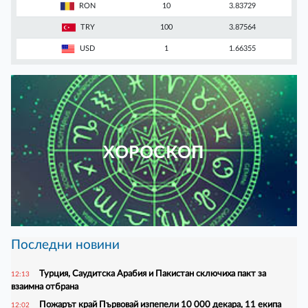
RON
10
3.83729
TRY
100
3.87564
USD
1
1.66355
ХОРОСКОП
Последни новини
Турция, Саудитска Арабия и Пакистан сключиха пакт за
12:13
взаимна отбрана
Пожарът край Първовай изпепели 10 000 декара, 11 екипа
12:02