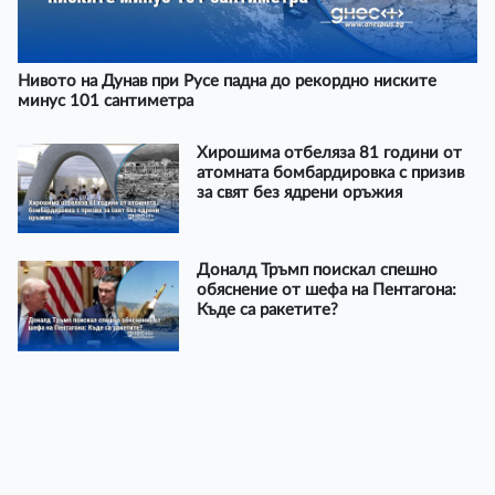
Нивото на Дунав при Русе падна до рекордно ниските
минус 101 сантиметра
Хирошима отбеляза 81 години от
атомната бомбардировка с призив
за свят без ядрени оръжия
Доналд Тръмп поискал спешно
обяснение от шефа на Пентагона:
Къде са ракетите?