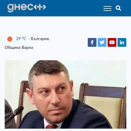
29
℃
- България,
Община Варна