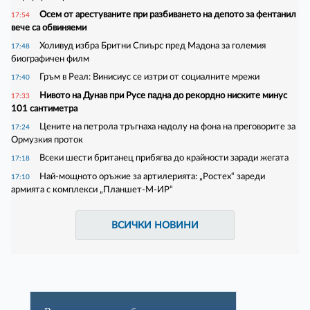
Осем от арестуваните при разбиването на депото за фентанил
17:54
вече са обвиняеми
Холивуд избра Бритни Спиърс пред Мадона за големия
17:48
биографичен филм
Гръм в Реал: Винисиус се изтри от социалните мрежи
17:40
Нивото на Дунав при Русе падна до рекордно ниските минус
17:33
101 сантиметра
Цените на петрола тръгнаха надолу на фона на преговорите за
17:24
Ормузкия проток
Всеки шести британец прибягва до крайности заради жегата
17:18
Най-мощното оръжие за артилерията: „Ростех“ зареди
17:10
армията с комплекси „Планшет-М-ИР“
ВСИЧКИ НОВИНИ