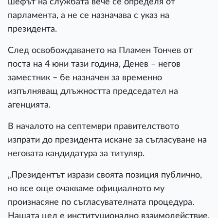
шефът на службата вече се определя от
парламента, а не се назначава с указ на
президента.
След освобождаването на Пламен Тончев от
поста на 4 юни тази година, Денев – негов
заместник – бе назначен за временно
изпълняващ длъжността председател на
агенцията.
В началото на септември правителството
изпрати до президента искане за съгласуване на
неговата кандидатура за титуляр.
„Президентът изрази своята позиция публично,
но все още очакваме официалното му
произнасяне по съгласувателната процедура.
Нашата цел е институционално взаимодействие,