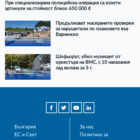
При специализирана полицейска операция са иззети
артикули на стойност близо 650 000 €
Продължават масираните проверки
за нарушители по плажовете във
Варненско
Шофьорът, убил музикант от
оркестъра на ВМС, с 10 наказания
зад волана за 3 г.
България
За нас
ЕС и Свят
Политика за