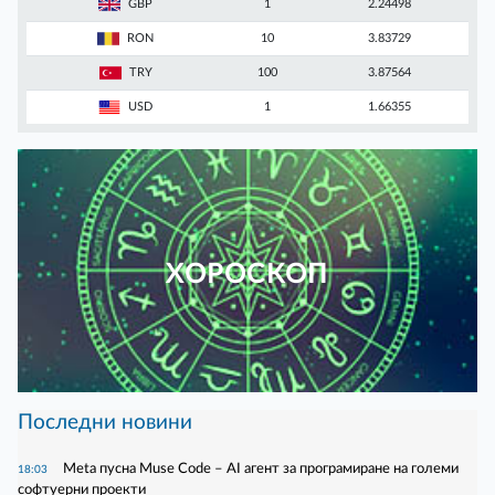
GBP
1
2.24498
RON
10
3.83729
TRY
100
3.87564
USD
1
1.66355
ХОРОСКОП
Последни новини
Meta пусна Muse Code – AI агент за програмиране на големи
18:03
софтуерни проекти