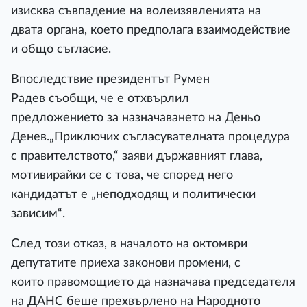
изисква съвпадение на волеизявленията на
двата органа, което предполага взаимодействие
и общо съгласие.
Впоследствие президентът Румен
Радев съобщи, че е отхвърлил
предложението за назначаването на Деньо
Денев.„Приключих съгласувателната процедура
с правителството,“ заяви държавният глава,
мотивирайки се с това, че според него
кандидатът е „неподходящ и политически
зависим“.
След този отказ, в началото на октомври
депутатите приеха законови промени, с
които правомощието да назначава председателя
на ДАНС беше прехвърлено на Народното