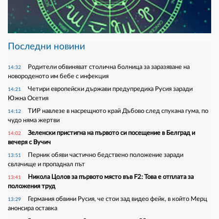
Последни новини
Родители обвиняват столична болница за заразяване на
14:32
новороденото им бебе с инфекция
Четири европейски държави предупредиха Русия заради
14:21
Южна Осетия
ТИР навлезе в насрещното край Дъбово след спукана гума, по
14:12
чудо няма жертви
Зеленски пристигна на първото си посещение в Белград и
14:02
вечеря с Вучич
Перник обяви частично бедствено положение заради
13:51
свлачище и пропаднал път
Никола Цолов за първото място във F2: Това е отплата за
13:41
положения труд
Германия обвини Русия, че стои зад видео фейк, в който Мерц
13:29
анонсира оставка