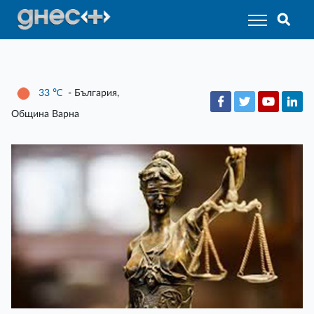
33
℃
- България,
Община Варна