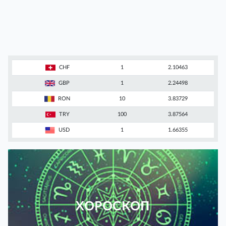
CHF
1
2.10463
GBP
1
2.24498
RON
10
3.83729
TRY
100
3.87564
USD
1
1.66355
ХОРОСКОП