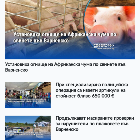
Установиха огнище на Африканска чума по свинете във
Варненско
При специализирана полицейска
операция са иззети артикули на
стойност близо 650 000 €
Продължават масираните проверки
за нарушители по плажовете във
Варненско