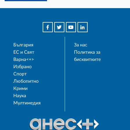
България
За нас
ЕС и Свят
Политика за
Варна<+>
бисквитките
Избрано
Спорт
Любопитно
Крими
Наука
Мултимедия