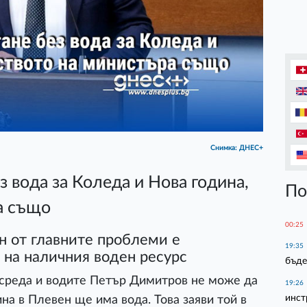
Снимка: ДНЕС+
 вода за Коледа и Нова година,
По
а също
00:25
 от главните проблеми е
19:35
 на наличния воден ресурс
бъде
среда и водите Петър Димитров не може да
19:26
инст
ина в Плевен ще има вода. Това заяви той в