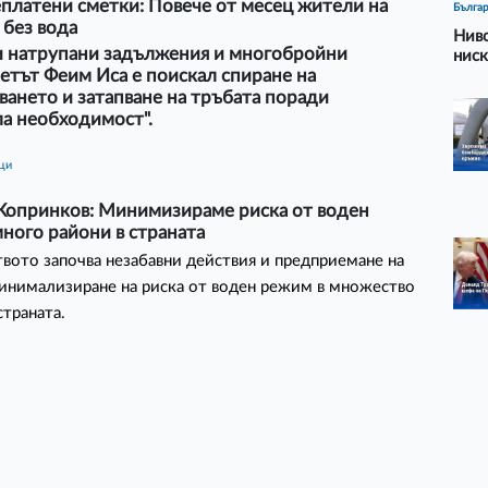
платени сметки: Повече от месец жители на
Бълга
 без вода
Ниво
и натрупани задължения и многобройни
ниск
етът Феим Иса е поискал спиране на
ането и затапване на тръбата поради
а необходимост".
ици
Копринков: Минимизираме риска от воден
ного райони в страната
вото започва незабавни действия и предприемане на
инимализиране на риска от воден режим в множество
страната.