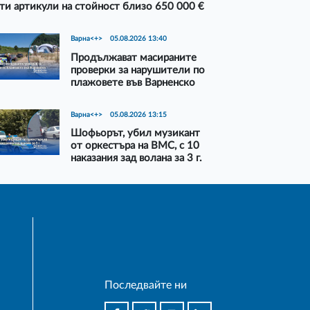
ти артикули на стойност близо 650 000 €
Варна<+>
05.08.2026 13:40
Продължават масираните
проверки за нарушители по
плажовете във Варненско
Варна<+>
05.08.2026 13:15
Шофьорът, убил музикант
от оркестъра на ВМС, с 10
наказания зад волана за 3 г.
Последвайте ни