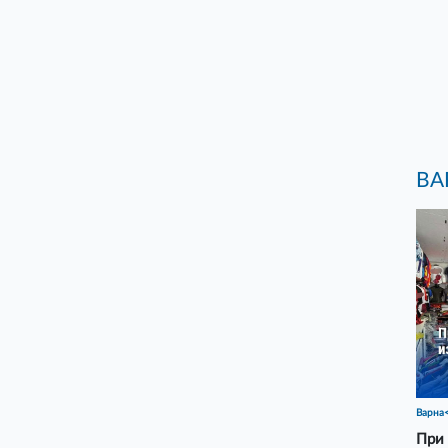
ВА
Варна
При 