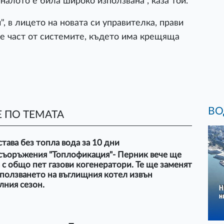
налото е била широко използвана", каза той.
 в лицето на новата си управителка, прави
е част от системите, където има крещяща
ВО
 ПО ТЕМАТА
тава без топла вода за 10 дни
 съоръжения "Топлофикация"- Перник вече ще
 с общо пет газови когенератори. Те ще заменят
ползването на въглищния котел извън
лния сезон.