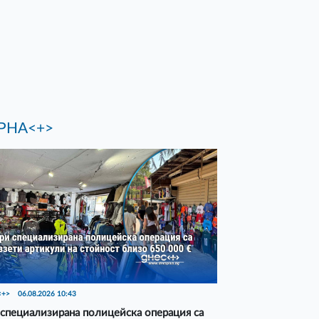
РНА<+>
<+>
06.08.2026 10:43
специализирана полицейска операция са