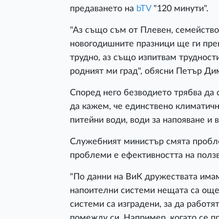
предаването на
bTV
"120 минути".
"Аз също съм от Плевен, семейство
новогодишните празници ще ги пре
трудно, аз също изпитвам трудности
родният ми град", обясни Петър Ди
Според него безводието трябва да 
да кажем, че единствено климатичн
питейни води, води за напояване и в
Служебният министър смята пробле
проблеми е ефективността на ползв
"По данни на ВиК дружествата имам
напоителни системи нещата са още 
системи са изградени, за да работя
помежду си. Например, когато се п