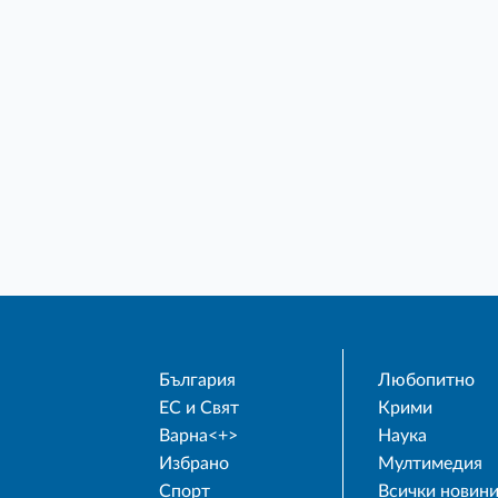
България
Любопитно
ЕС и Свят
Крими
Варна<+>
Наука
Избрано
Мултимедия
Спорт
Всички новин