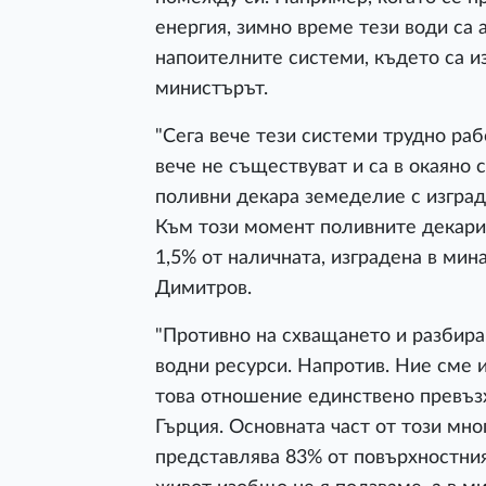
енергия, зимно време тези води са
напоителните системи, където са и
министърът.
"Сега вече тези системи трудно раб
вече не съществуват и са в окаяно
поливни декара земеделие с изград
Към този момент поливните декари 
1,5% от наличната, изградена в мин
Димитров.
"Противно на схващането и разбира
водни ресурси. Напротив. Ние сме 
това отношение единствено превъз
Гърция. Основната част от този мно
представлява 83% от повърхностния