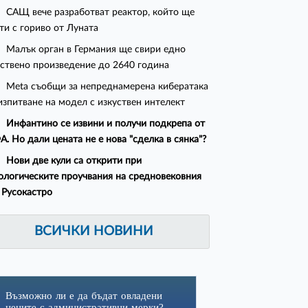
САЩ вече разработват реактор, който ще
ти с гориво от Луната
Малък орган в Германия ще свири едно
ствено произведение до 2640 година
Meta съобщи за непреднамерена кибератака
изпитване на модел с изкуствен интелект
Инфантино се извини и получи подкрепа от
. Но дали цената не е нова "сделка в сянка"?
Нови две кули са открити при
ологическите проучвания на средновековния
 Русокастро
ВСИЧКИ НОВИНИ