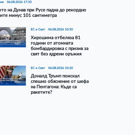
рия
06.08.2026 17:33
то на Дунав при Русе падна до рекордно
ите минус 101 сантиметра
ЕС и Свят
06.08.2026 10:50
Хирошима отбеляза 81
години от атомната
бомбардировка с призив за
свят без ядрени оръжия
ЕС и Свят
06.08.2026 10:20
Доналд Тръмп поискал
спешно обяснение от шефа
на Пентагона: Къде са
ракетите?