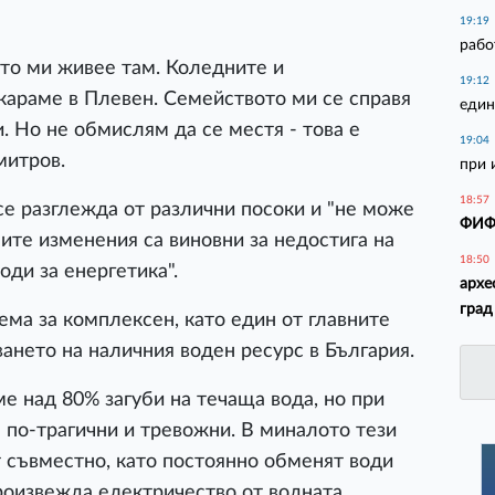
19:19
рабо
то ми живее там. Коледните и
19:12
караме в Плевен. Семейството ми се справя
един
. Но не обмислям да се местя - това е
19:04
митров.
при 
18:57
се разглежда от различни посоки и "не може
ФИФА
ите изменения са виновни за недостига на
18:50
оди за енергетика".
архе
град
ма за комплексен, като един от главните
ането на наличния воден ресурс в България.
е над 80% загуби на течаща вода, но при
по-трагични и тревожни. В миналото тези
т съвместно, като постоянно обменят води
роизвежда електричество от водната