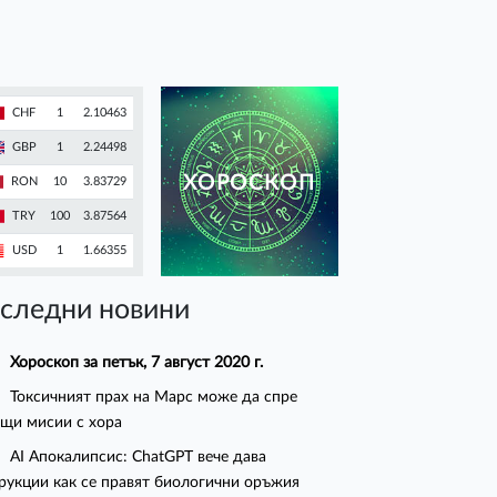
CHF
1
2.10463
GBP
1
2.24498
ХОРОСКОП
RON
10
3.83729
TRY
100
3.87564
USD
1
1.66355
следни новини
Хороскоп за петък, 7 август 2020 г.
Токсичният прах на Марс може да спре
щи мисии с хора
AI Апокалипсис: ChatGPT вече дава
рукции как се правят биологични оръжия