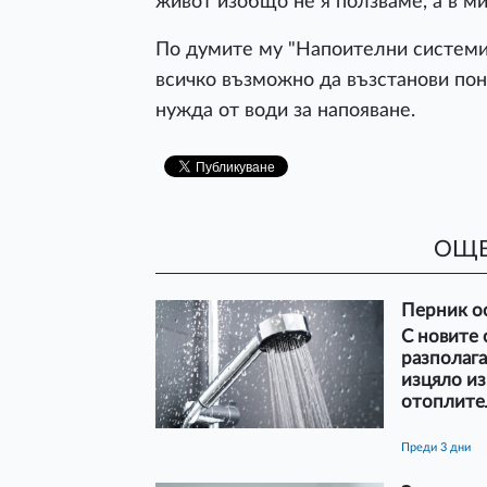
живот изобщо не я ползваме, а в ми
По думите му "Напоителни системи",
всичко възможно да възстанови пон
нужда от води за напояване.
ОЩЕ
Перник ос
С новите
разполага
изцяло из
отоплите
преди 3 дни