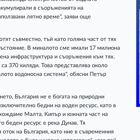
 акумулирали в съоръженията на
зползвани лятно време", заяви още
отят съвместно, тъй като голяма част от тях
 състояние. В миналото сме имали 17 милиона
ена инфраструктура и съоръжения към тях.
са 370 хиляди. Това представлява около
алото водоносна система", обясни Петър
нето, България не е богата на природни
изключително бедни на воден ресурс, като в
хождаме Малта, Кипър и южната част на
го беден ресурс е река Дунав. Тя
 оток на България, като ние в съвременния