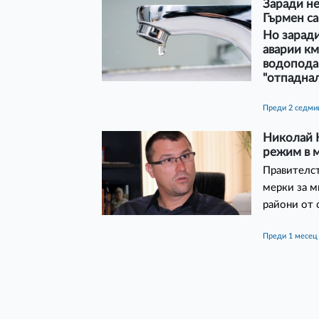
Заради не
Гърмен са
Но зарад
аварии км
водоподав
"отпаднал
преди 2 седм
Николай 
режим в м
Правителст
мерки за м
райони от 
преди 1 месец