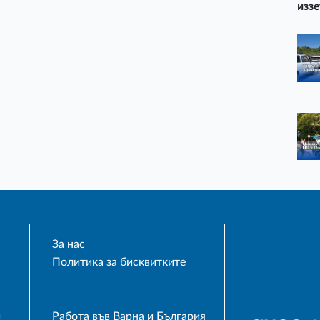
иззе
За нас
Политика за бисквитките
и
Работа във Варна и България