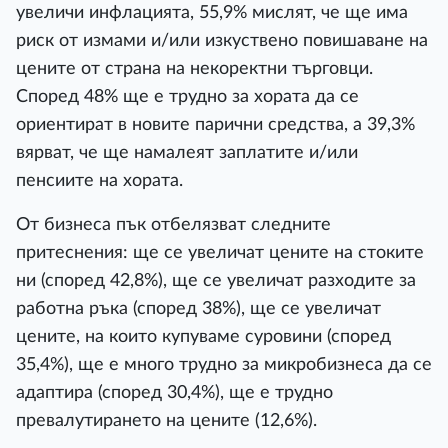
увеличи инфлацията, 55,9% мислят, че ще има
риск от измами и/или изкуствено повишаване на
цените от страна на некоректни търговци.
Според 48% ще е трудно за хората да се
ориентират в новите парични средства, а 39,3%
вярват, че ще намалеят заплатите и/или
пенсиите на хората.
От бизнеса пък отбелязват следните
притеснения: ще се увеличат цените на стоките
ни (според 42,8%), ще се увеличат разходите за
работна ръка (според 38%), ще се увеличат
цените, на които купуваме суровини (според
35,4%), ще е много трудно за микробизнеса да се
адаптира (според 30,4%), ще е трудно
превалутирането на цените (12,6%).