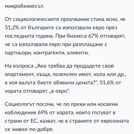
микробизнесът.
От социологическите проучвания стана ясно, че
51,2% от българите са използвали евро през
последната година. При бизнеса 67% отговарят,
че са използвали евро при разплащане с
партньори, контрагенти, клиенти.
На въпроса „Ако трябва да продадете свой
апартамент, къща, поземлен имот, кола или др.,
в коя валута бихте обявили цената?", 51,6% от
хората отговарят „в евро".
Социологът посочи, че по преки или косвени
наблюдения 69% от хората, които пътуват в
страни от ЕС, казват, че в страните от еврозоната
се живее по-добре.