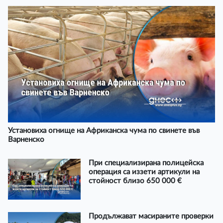
Установиха огнище на Африканска чума по свинете във
Варненско
При специализирана полицейска
операция са иззети артикули на
стойност близо 650 000 €
Продължават масираните проверки