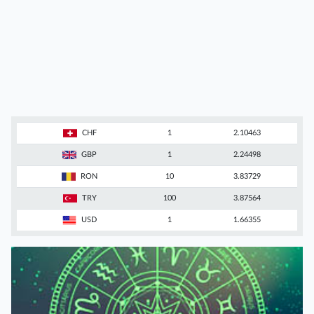
CHF
1
2.10463
GBP
1
2.24498
RON
10
3.83729
TRY
100
3.87564
USD
1
1.66355