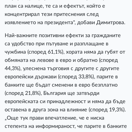
план са налице, те са и ефектът, който е
концентрирал тези притеснения след
изявлението на президента", добави Димитрова.
Най-важните позитивни ефекти за гражданите
са удобство при пътуване и разплащане в
чужбина (според 61,1%), хората няма да губят от
обмяната на левове в евро и обратно (според
44,3%), улеснена търговия с другите с другите
европейски държави (според 33,8%), парите в
банките ще бъдат сменени в евро безплатно
(според 21,8%), България ще затвърди
европейската си принадлежност и няма да бъде
оставена в друга зона на влияние (според 19,3%).
„Още тук прави впечатление, че е ниска
степента на информираност, че парите в банките