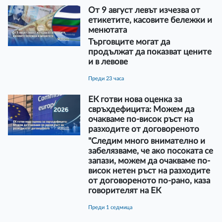
От 9 август левът изчезва от
етикетите, касовите бележки и
менютата
Търговците могат да
продължат да показват цените
и в левове
преди 23 часа
ЕК готви нова оценка за
свръхдефицита: Можем да
очакваме по-висок ръст на
разходите от договореното
"Следим много внимателно и
забелязваме, че ако посоката се
запази, можем да очакваме по-
висок нетен ръст на разходите
от договореното по-рано, каза
говорителят на ЕК
преди 1 седмица