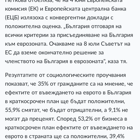
Петкова отбеляза, че на 4 юни Европейската
комисия (ЕК) и Европейската централна банка
(ЕЦБ) излязоха с конвергентни доклади с
положителна оценка. „България отговаря на
всички критерии за присъединяване на България
към еврозоната. Очакваме на 8 юли Съветът на
ЕС да вземе окончателно решение за
членството на България в еврозоната", каза тя.
Резултатите от социологическите проучвания
показват, че 35% от гражданите са на мнение, че
ефектите от въвеждането на еврото в България
в краткосрочен план ще бъдат положителни,
55,9% смятат, че бъдат отрицателни, а 9,1% не
могат да преценят. Според 53,2% от бизнеса в
краткосрочен план ефектите от въвеждането на
еврото в страната ще са положителни, 39,4%