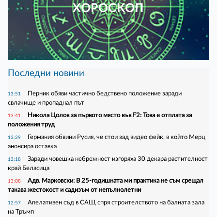
ХОРОСКОП
Последни новини
Перник обяви частично бедствено положение заради
13:51
свлачище и пропаднал път
Никола Цолов за първото място във F2: Това е отплата за
13:41
положения труд
Германия обвини Русия, че стои зад видео фейк, в който Мерц
13:29
анонсира оставка
Заради човешка небрежност изгоряха 30 декара растителност
13:18
край Беласица
Адв. Марковски: В 25-годишната ми практика не съм срещал
13:08
такава жестокост и садизъм от непълнолетни
Апелативен съд в САЩ спря строителството на балната зала
12:57
на Тръмп