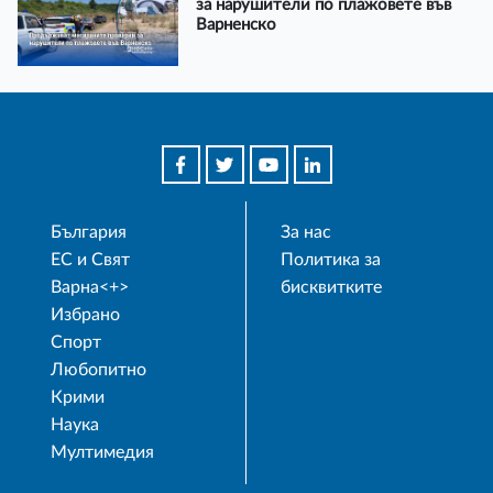
за нарушители по плажовете във
Варненско
България
За нас
ЕС и Свят
Политика за
Варна<+>
бисквитките
Избрано
Спорт
Любопитно
Крими
Наука
Мултимедия