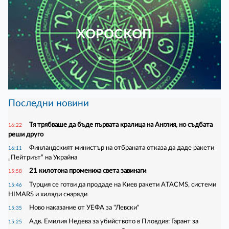
ХОРОСКОП
Последни новини
Тя трябваше да бъде първата кралица на Англия, но съдбата
16:22
реши друго
Финландският министър на отбраната отказа да даде ракети
16:11
„Пейтриът“ на Украйна
21 килотона промениха света завинаги
15:58
Турция се готви да продаде на Киев ракети ATACMS, системи
15:46
HIMARS и хиляди снаряди
Ново наказание от УЕФА за "Левски"
15:35
Адв. Емилия Недева за убийството в Пловдив: Гарант за
15:25