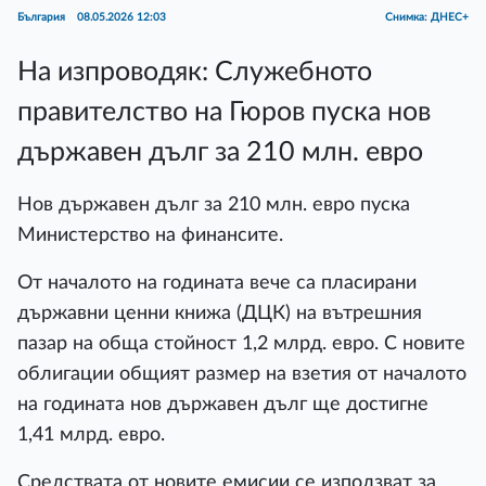
България
08.05.2026 12:03
Снимка: ДНЕС+
На изпроводяк: Служебното
правителство на Гюров пуска нов
държавен дълг за 210 млн. евро
Нов държавен дълг за 210 млн. евро пуска
Министерство на финансите.
От началото на годината вече са пласирани
държавни ценни книжа (ДЦК) на вътрешния
пазар на обща стойност 1,2 млрд. евро. С новите
облигации общият размер на взетия от началото
на годината нов държавен дълг ще достигне
1,41 млрд. евро.
Средствата от новите емисии се използват за