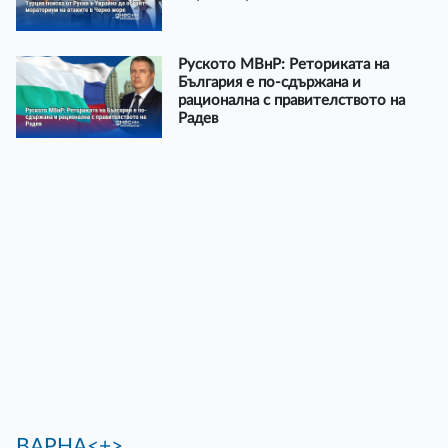
Руското МВнР: Реториката на
България е по-сдържана и
рационална с правителството на
Радев
ВАРНА<+>