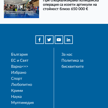
При специализирана полицейска
операция са иззети артикули на
стойност близо 650 000 €
България
За нас
ЕС и Свят
Политика за
Варна<+>
бисквитките
Избрано
Спорт
Любопитно
Крими
Наука
Мултимедия