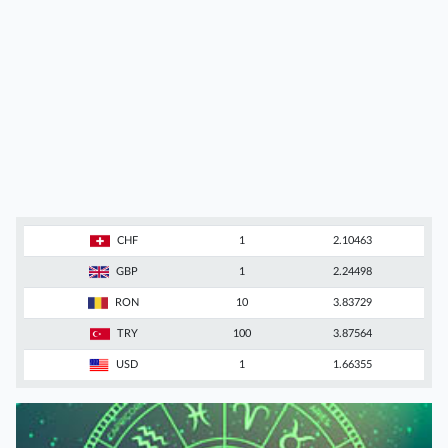
CHF
1
2.10463
GBP
1
2.24498
RON
10
3.83729
TRY
100
3.87564
USD
1
1.66355