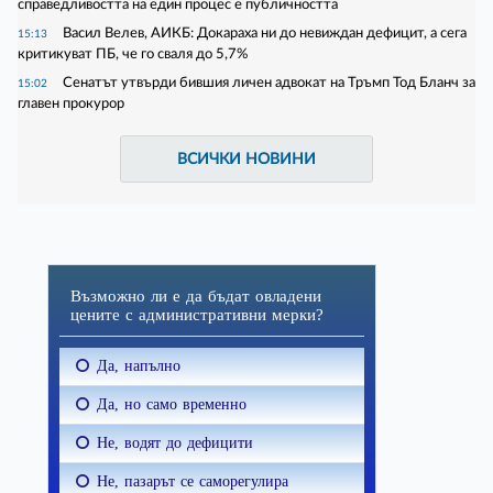
справедливостта на един процес е публичността
Васил Велев, АИКБ: Докараха ни до невиждан дефицит, а сега
15:13
критикуват ПБ, че го сваля до 5,7%
Сенатът утвърди бившия личен адвокат на Тръмп Тод Бланч за
15:02
главен прокурор
ВСИЧКИ НОВИНИ