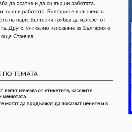
ба да осатне и да си върши работата.
и върши работата. България е включена в
то на пари. България трябва да излезе от
та. Друго, уникално изискване за България е
а още Станчев.
 ПО ТЕМАТА
ст левът изчезва от етикетите, касовите
и менютата
е могат да продължат да показват цените и в