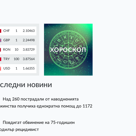
CHF
1
2.10463
GBP
1
2.24498
ХОРОСКОП
RON
10
3.83729
TRY
100
3.87564
USD
1
1.66355
следни новини
Над 260 пострадали от наводненията
кинства получиха еднократна помощ до 1172
Повдигат обвинение на 75-годишен
одилър рецидивист