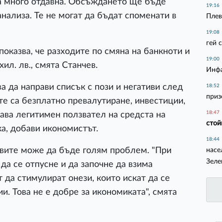
ва много отдавна. Обсъждането ще бъде
19:16
нализа. Те не могат да бъдат споменати в
Плев
19:08
гей 
показва, че разходите по смяна на банкноти и
19:00
хил. лв., смята Станчев.
Инфа
а да направи списък с пози и негативи след
18:52
приз
те са безплатно превалутиране, инвестиции,
18:47
тава легитимен ползвател на средста на
стой
ка, добави икономистът.
18:44
вите може да бъде голям проблем. "При
насе
Зеле
да се отпусне и да започне да взима
 да стимулират онези, които искат да се
и. Това не е добре за икономиката", смята