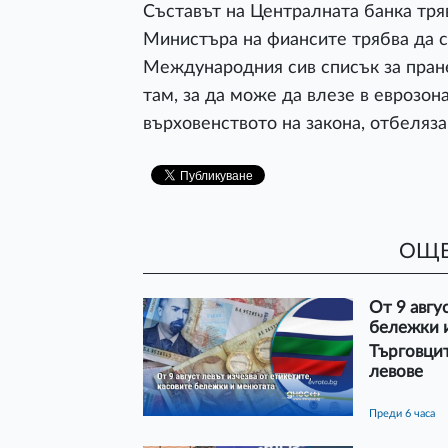
Съставът на Централната банка тряв
Министъра на фиансите трябва да с
Международния сив списък за пране
там, за да може да влезе в еврозона
върховенството на закона, отбеляз
ОЩЕ
От 9 авгу
бележки 
Търговцит
левове
преди 6 часа