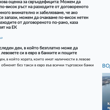
нова оценка за свръхдефицита: Можем да
по-висок ръст на разходите от договореното
ного внимателно и забелязваме, че ако
се запази, можем да очакваме по-висок нетен
азходите от договореното по-рано, каза
ят на ЕК
ца
следен ден, в който безплатно може да
левовете си в евро в банките и пощите
ен, в който хората, които имат наличности в левове
ВО
и обменят без такси в евро във всички търговски банки