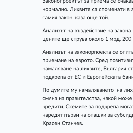
Законопроектът за приема се очак
нормално. Лихвите са споменати в а
самия закон, каза още той.
Анализът на въздействие на закона 
цените ще струва около 1 мрд. 200 
Анализът на законорпоекта се опитв
приемане на еврото. Сред позитиви
намаляване на лихвите, България с
подкрепа от ЕС и Европейската бан
По думите му намаляването на лих
смяна на правителства, някой може 
кредити. Схемите за подкрепа могат
наредят първи на опашки за субсиди
Красен Станчев.