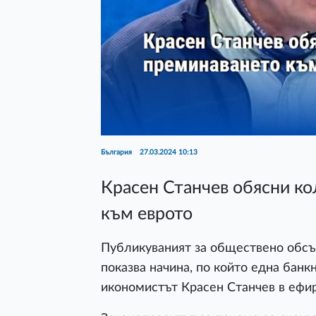
България
27.03.2024 10:13
Красен Станчев обясни ко
към еврото
Публикуваният за обществено обсъ
показва начина, по който една банкн
икономистът Красен Станчев в ефи