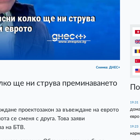
Снимка: ДНЕС+
лко ще ни струва преминаването
По
19:31
дома
ждане проектозакон за въвеждане на еврото
евро
ота се сменя с друга. Това заяви
ра на БТВ.
19:23
нарк