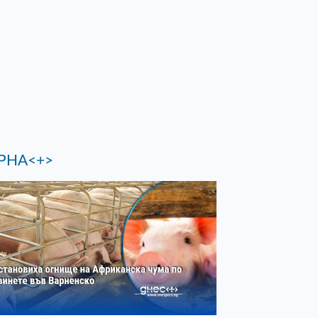
РНА<+>