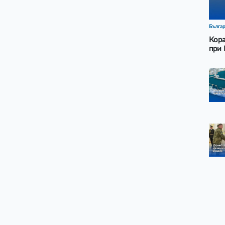
Бълга
Кора
при 