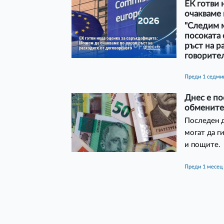
ЕК готви 
очакваме 
"Следим м
посоката 
ръст на р
говорител
преди 1 седми
Днес е по
обмените 
Последен д
могат да г
и пощите.
преди 1 месец