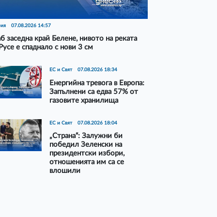
рия
07.08.2026 14:57
б заседна край Белене, нивото на реката
Русе е спаднало с нови 3 см
ЕС и Свят
07.08.2026 18:34
Енергийна тревога в Европа:
Запълнени са едва 57% от
газовите хранилища
ЕС и Свят
07.08.2026 18:04
„Страна“: Залужни би
победил Зеленски на
президентски избори,
отношенията им са се
влошили