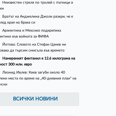
Неизвестен стреля по тролей с пътници в
ен
Братът на Анджелина Джоли разкри, че е
след края на брака си
Аржентина и Мексико подкрепиха
нтино във войната за ФИФА
Йотова: Словото на Стефан Цанев ни
овава да търсим смисъла във времето
Намереният фентанил е 12.6 килограма на
ност 300 млн. евро
Леонид Ивлев: Киев загуби около 40
лени места по време на „40-дневния план“ на
нски
ВСИЧКИ НОВИНИ