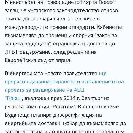
Министърът на правосъдието Марта Гьорог
заяви, че унгарското законодателство отново
трябва да отговаря на европейските и
международните правни стандарти. Кабинетът
възнамерява да промени и спорния "закон за
защита на децата", ограничаващ достъпа до
ЛГБТ съдържание, след решение на
Европейския съд от април.
В енергетиката новото правителство
ще
преразгледа финансирането и изпълнението на
проекта за разширяване на АЕЦ
"Пакш"
, възложен през 2014 г. без търг на
руската компания "Росатом". В същото време
Будапеща планира диверсификация на
енергийните доставки, макар да възнамерява да
запази достъпа и до двата петролопровода към