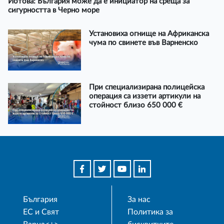
Йотова: България може да е инициатор на среща за
сигурността в Черно море
Установиха огнище на Африканска
чума по свинете във Варненско
При специализирана полицейска
операция са иззети артикули на
стойност близо 650 000 €
България
За нас
ЕС и Свят
Политика за