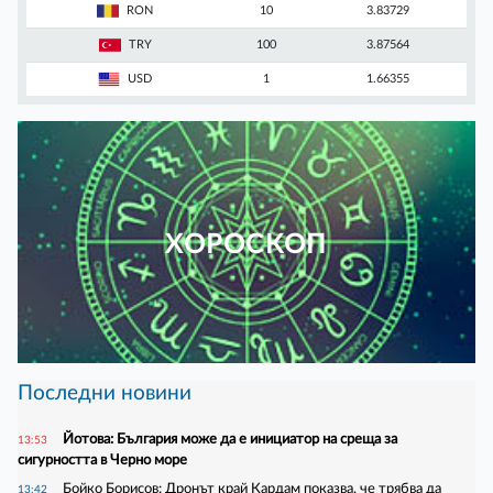
RON
10
3.83729
TRY
100
3.87564
USD
1
1.66355
ХОРОСКОП
Последни новини
Йотова: България може да е инициатор на среща за
13:53
сигурността в Черно море
Бойко Борисов: Дронът край Кардам показва, че трябва да
13:42