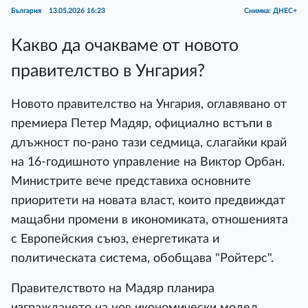
България
13.05.2026 16:23
Снимка: ДНЕС+
Какво да очакваме от новото
правителство в Унгария?
Новото правителство на Унгария, оглавявано от
премиера Петер Мадяр, официално встъпи в
длъжност по-рано тази седмица, слагайки край
на 16-годишното управление на Виктор Орбан.
Министрите вече представиха основните
приоритети на новата власт, които предвиждат
мащабни промени в икономиката, отношенията
с Европейския съюз, енергетиката и
политическата система, обобщава "Ройтерс".
Правителството на Мадяр планира
изграждането на нов икономически модел,