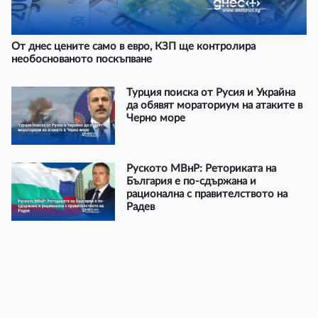
От днес цените само в евро, КЗП ще контролира
необоснованото поскъпване
Турция поиска от Русия и Украйна
да обявят мораториум на атаките в
Черно море
Руското МВнР: Реториката на
България е по-сдържана и
рационална с правителството на
Радев