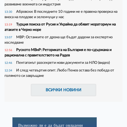
развиваме военната си индустрия
Абровски: В последните 10 години не е правена проверка на
13:30
вноса на плодове и зеленчуци у нас
Турция поиска от Русия и Украйна да обявят мораториум на
13:19
атаките в Черно море
МВР: Останките от дрона ще бъдат дадени за експертно
13:07
изследване
Руското МВнР: Реториката на България е по-сдържана и
12:56
рационална с правителството на Радев
Пентагонът разсекрети нови документи за НЛО (видео)
12:46
И след четвъртия опит: Любо Пенев остава без победа от
12:34
голямото си завръщане
ВСИЧКИ НОВИНИ