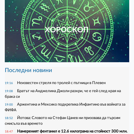
ХОРОСКОП
Последни новини
Неизвестен стреля по тролей с пътници в Плевен
19:16
Братът на Анджелина Джоли разкри, че е гей след края на
19:08
брака си
Аржентина и Мексико подкрепиха Инфантино във войната за
19:00
ФИФА
Йотова: Словото на Стефан Цанев ни призовава да търсим
18:52
смисъла във времето
Намереният фентанил е 12.6 килограма на стойност 300 млн.
18:47