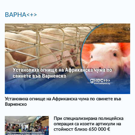
ВАРНА<+>
Установиха огнище на Африканска чума по свинете във
Варненско
При специализирана полицейска
операция са иззети артикули на
стойност близо 650 000 €