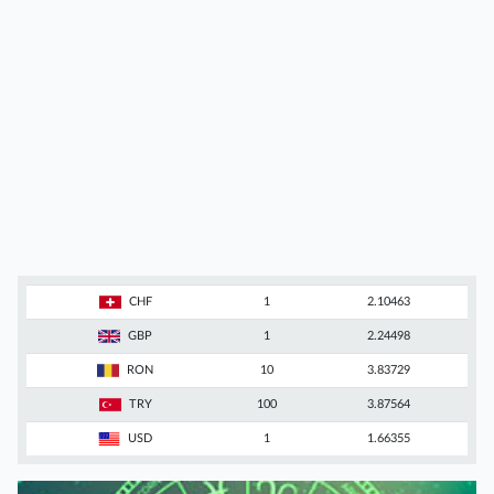
CHF
1
2.10463
GBP
1
2.24498
RON
10
3.83729
TRY
100
3.87564
USD
1
1.66355