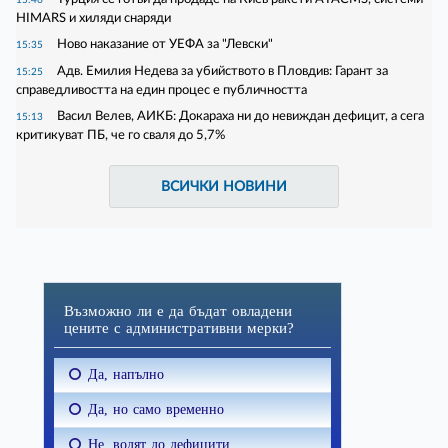
HIMARS и хиляди снаряди
Ново наказание от УЕФА за "Левски"
15:35
Адв. Емилия Недева за убийството в Пловдив: Гарант за
15:25
справедливостта на един процес е публичността
Васил Велев, АИКБ: Докараха ни до невиждан дефицит, а сега
15:13
критикуват ПБ, че го сваля до 5,7%
ВСИЧКИ НОВИНИ