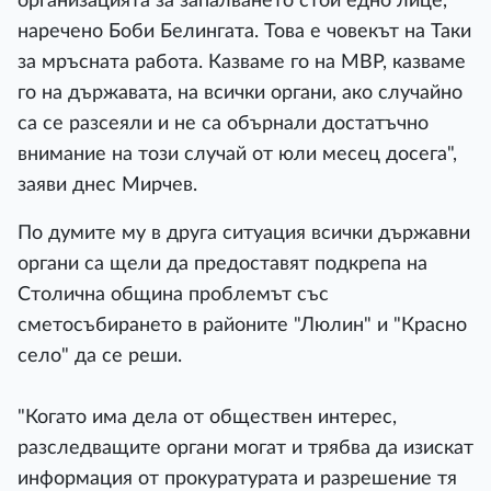
организацията за запалването стои едно лице,
наречено Боби Белингата. Това е човекът на Таки
за мръсната работа. Казваме го на МВР, казваме
го на държавата, на всички органи, ако случайно
са се разсеяли и не са обърнали достатъчно
внимание на този случай от юли месец досега",
заяви днес Мирчев.
По думите му в друга ситуация всички държавни
органи са щели да предоставят подкрепа на
Столична община проблемът със
сметосъбирането в районите "Люлин" и "Красно
село" да се реши.
"Когато има дела от обществен интерес,
разследващите органи могат и трябва да изискат
информация от прокуратурата и разрешение тя