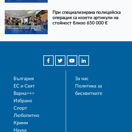
При специализирана полицейска
операция са иззети артикули на
стойност близо 650 000 €
България
За нас
ЕС и Свят
Политика за
Варна<+>
бисквитките
Избрано
Спорт
Любопитно
Крими
Наука