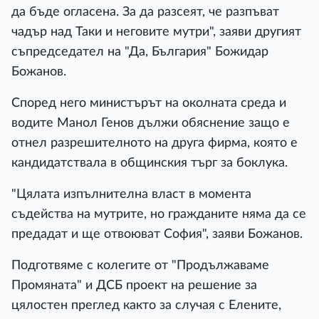
да бъде огласена. За да разсеят, че разпъват
чадър над Таки и неговите мутри", заяви другият
съпредседател на "Да, България" Божидар
Божанов.
Според него министърът на околната среда и
водите Манол Генов дължи обяснение защо е
отнел разрешителното на друга фирма, която е
кандидатствала в общинския търг за боклука.
"Цялата изпълнителна власт в момента
съдейства на мутрите, но гражданите няма да се
предадат и ще отвоюват София", заяви Божанов.
Подготвяме с колегите от "Продължаваме
Промяната" и ДСБ проект на решение за
цялостен преглед както за случая с Елените,