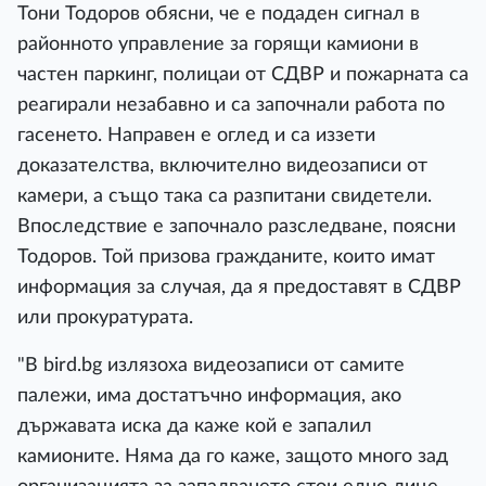
Тони Тодоров обясни, че е подаден сигнал в
районното управление за горящи камиони в
частен паркинг, полицаи от СДВР и пожарната са
реагирали незабавно и са започнали работа по
гасенето. Направен е оглед и са иззети
доказателства, включително видеозаписи от
камери, а също така са разпитани свидетели.
Впоследствие е започнало разследване, поясни
Тодоров. Той призова гражданите, които имат
информация за случая, да я предоставят в СДВР
или прокуратурата.
"В bird.bg излязоха видеозаписи от самите
палежи, има достатъчно информация, ако
държавата иска да каже кой е запалил
камионите. Няма да го каже, защото много зад