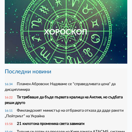
ХОРОСКОП
Последни новини
Пламен Абровски: Надяваме се "справедливата цена" да
16:34
дисциплинира
Тя трябваше да бъде първата кралица на Англия, но съдбата
16:22
реши друго
Финландският министър на отбраната отказа да даде ракети
16:11
„Пейтриът“ на Украйна
21 килотона промениха света завинаги
15:58
Турция се готви да продаде на Киев ракети ATACMS, системи
15:46