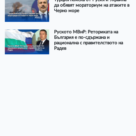
да обявят мораториум на атаките в
Черно море
Руското МВнР: Реториката на
България е по-сдържана и
рационална с правителството на
Радев