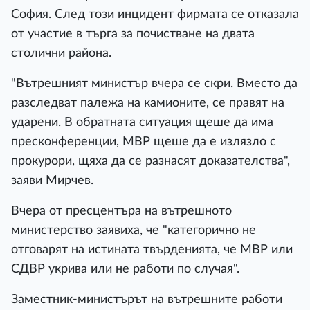
София. След този инцидент фирмата се отказала
от участие в търга за почистване на двата
столични района.
"Вътрешният министър вчера се скри. Вместо да
разследват палежа на камионите, се правят на
ударени. В обратната ситуация щеше да има
пресконференции, МВР щеше да е излязло с
прокурори, щяха да се разнасят доказателства",
заяви Мирчев.
Вчера от пресцентъра на вътрешното
министерство заявиха, че "категорично не
отговарят на истината твърденията, че МВР или
СДВР укрива или не работи по случая".
Заместник-министърът на вътрешните работи