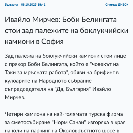
България
08.10.2025 18:41
Снимка: ДНЕС+
Ивайло Мирчев: Боби Белингата
стои зад палежите на боклукчийски
камиони в София
Зад палежа на боклукчийски камиони стои лице
с прякор Боби Белингата, който е "човекът на
Таки за мръсната работа", обяви на брифинг в
кулоарите на Народното събрание
съпредседателя на "Да, България" Ивайло
Мирчев.
Четири камиона на най-голямата турска фирма
за сметосъбиране "Норм Санаи" изгоряха в края
на юли на паркинг на Околовръстното шосе в