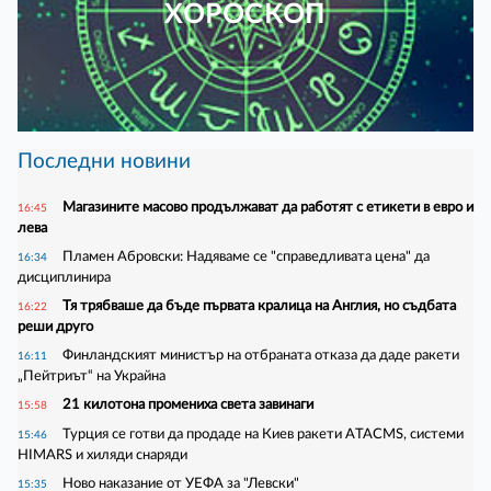
ХОРОСКОП
Последни новини
Магазините масово продължават да работят с етикети в евро и
16:45
лева
Пламен Абровски: Надяваме се "справедливата цена" да
16:34
дисциплинира
Тя трябваше да бъде първата кралица на Англия, но съдбата
16:22
реши друго
Финландският министър на отбраната отказа да даде ракети
16:11
„Пейтриът“ на Украйна
21 килотона промениха света завинаги
15:58
Турция се готви да продаде на Киев ракети ATACMS, системи
15:46
HIMARS и хиляди снаряди
Ново наказание от УЕФА за "Левски"
15:35