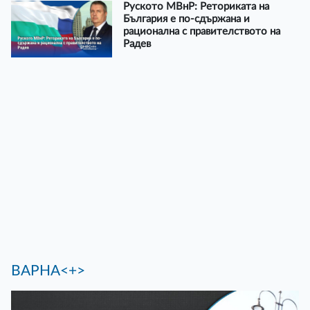
Руското МВнР: Реториката на
България е по-сдържана и
рационална с правителството на
Радев
ВАРНА<+>