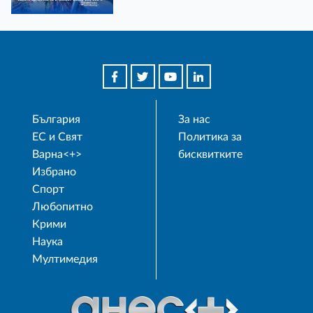
България
За нас
ЕС и Свят
Политика за
Варна<+>
бисквитките
Избрано
Спорт
Любопитно
Крими
Наука
Мултимедия