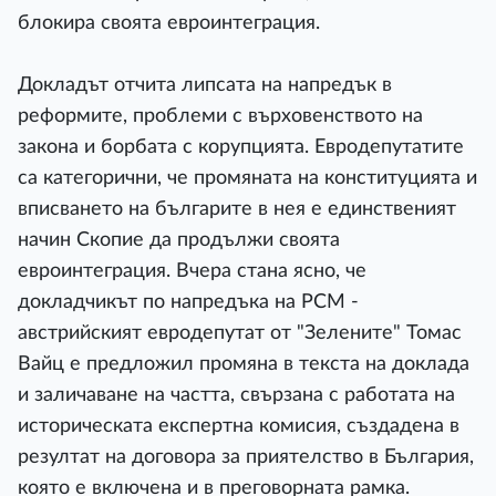
блокира своята евроинтеграция.
Докладът отчита липсата на напредък в
реформите, проблеми с върховенството на
закона и борбата с корупцията. Евродепутатите
са категорични, че промяната на конституцията и
вписването на българите в нея е единственият
начин Скопие да продължи своята
евроинтеграция. Вчера стана ясно, че
докладчикът по напредъка на РСМ -
австрийският евродепутат от "Зелените" Томас
Вайц е предложил промяна в текста на доклада
и заличаване на частта, свързанa с работата на
историческата експертна комисия, създадена в
резултат на договора за приятелство в България,
която е включена и в преговорната рамка.