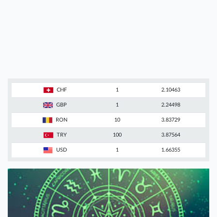
CHF
1
2.10463
GBP
1
2.24498
RON
10
3.83729
TRY
100
3.87564
USD
1
1.66355