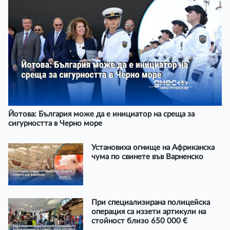
Йотова: България може да е инициатор на среща за
сигурността в Черно море
Установиха огнище на Африканска
чума по свинете във Варненско
При специализирана полицейска
операция са иззети артикули на
стойност близо 650 000 €