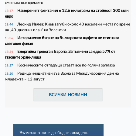
смисъла във времето
Намереният фентанил е 12.6 килограма на стойност 300 млн.
18:47
евро
Леонид Ивлев: Киев загуби около 40 населени места по време
18:44
на „40-дневния план“ на Зеленски
Историческо бягане на българската щафета не стигна за
18:36
световен финал
Енергийна тревога в Европа: Запълнени са едва 57% от
18:34
газовите хранилища
Космическите отпадъци стават все по-голяма заплаха
18:27
Редица инициативи във Варна за Международния ден на
18:20
младежта – 12 август
ВСИЧКИ НОВИНИ