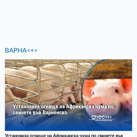
ВАРНА<+>
Установиха огнище на Африканска чума по свинете във