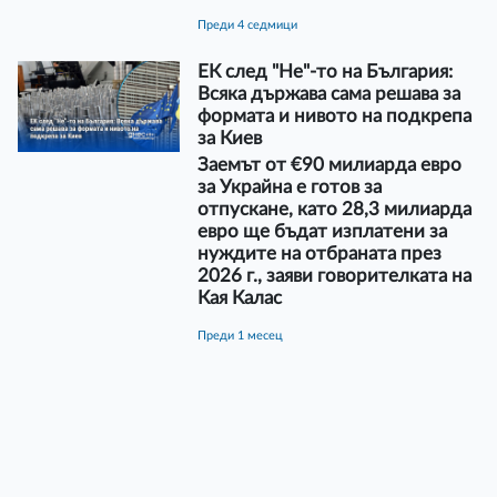
преди 4 седмици
ЕК след "Не"-то на България:
Всяка държава сама решава за
формата и нивото на подкрепа
за Киев
Заемът от €90 милиарда евро
за Украйна е готов за
отпускане, като 28,3 милиарда
евро ще бъдат изплатени за
нуждите на отбраната през
2026 г., заяви говорителката на
Кая Калас
преди 1 месец