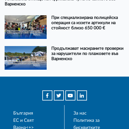
Варненско
При специализирана полицейска
операция са иззети артикули на
стойност близо 650 000 €
Продължават масираните проверки
за нарушители по плажовете във
Варненско
България
За нас
ЕС и Свят
Политика за
Варна<+>
бисквитките