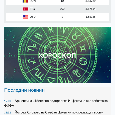
RON
10
3.83729
TRY
100
3.87564
USD
1
1.66355
ХОРОСКОП
Последни новини
Аржентина и Мексико подкрепиха Инфантино във войната за
19:00
ФИФА
Йотова: Словото на Стефан Цанев ни призовава да търсим
18:52