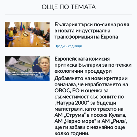
ОЩЕ ПО ТЕМАТА
България търси по-силна роля
в новата индустриална
трансформация на Европа
преди 2 седмици
Европейската комисия
притиска България за по-тежки
екологични процедури
Добавянето на нови критерии
означава, че изработването на
ОВОС, ЕО и оценка за
съвместимост със зоните по
„Натура 2000“ за бъдещи
магистрали, като трасето на
АМ „Струма“ в посока Кулата,
АМ „Черно море“ и АМ „Рила“,
ще ги забави с незнайно още
колко години.