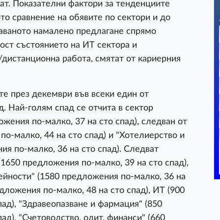
ат. Показателни фактори за тенденциите
то сравнение на обявите по сектори и до
аваното намалено предлагане спрямо
ност състоянието на ИТ сектора и
дистанционна работа, смятат от кариерния
те през декември във всеки един от
. Най-голям спад се отчита в сектор
жения по-малко, 37 на сто спад), следван от
о-малко, 44 на сто спад) и "Хотелиерство и
ия по-малко, 36 на сто спад). Следват
(1650 предложения по-малко, 39 на сто спад),
йности" (1580 предложения по-малко, 36 на
едложения по-малко, 48 на сто спад), ИТ (900
ад), "Здравеопазване и фармация" (850
ад), "Счетоводство, одит, финанси" (660