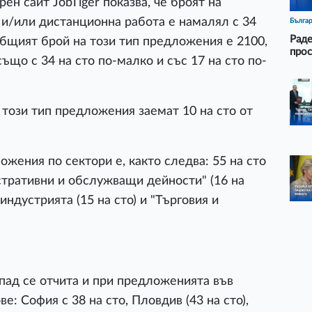
ен сайт JobTiger показва, че броят на
и/или дистанционна работа е намалял с 34
Бълга
Раде
бщият брой на този тип предложения е 2100,
прос
също с 34 на сто по-малко и със 17 на сто по-
този тип предложения заемат 10 на сто от
жения по сектори е, както следва: 55 на сто
стративни и обслужващи дейности" (16 на
 индустрията (15 на сто) и "Търговия и
спад се отчита и при предложенията във
: София с 38 на сто, Пловдив (43 на сто),