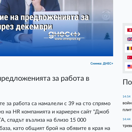
Снимка: ДНЕС+
редложенията за работа в
По
14:54
войн
те за работа са намалели с 39 на сто спрямо
плит
из на HR компанията и кариерен сайт "Джоб
БТА, спадът възлиза на близо 15 000
14:44
трев
аза, като общият брой на обявите в края на