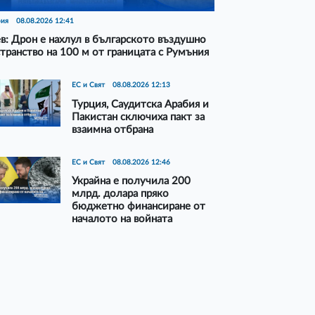
рия
08.08.2026 12:41
в: Дрон е нахлул в българското въздушно
транство на 100 м от границата с Румъния
ЕС и Свят
08.08.2026 12:13
Турция, Саудитска Арабия и
Пакистан сключиха пакт за
взаимна отбрана
ЕС и Свят
08.08.2026 12:46
Украйна е получила 200
млрд. долара пряко
бюджетно финансиране от
началото на войната