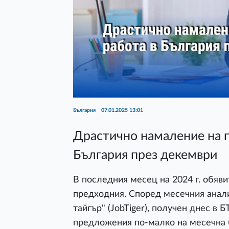
България
07.01.2025 13:01
Драстично намаление на п
България през декември
В последния месец на 2024 г. обяви
предходния. Според месечния анал
тайгър" (JobTiger), получен днес в 
предложения по-малко на месечна б