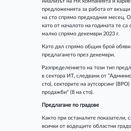
Анализът на HR компанията и кариер
предложенията за работа от вкъщи 
на сто спрямо предходния месец. О
като от началото на годината те са 
малко спрямо декември 2023 г.
Като дял спрямо общия брой обяви 
предлагането през декември.
Разпределението на този тип предло
в сектора ИТ, следвани от "Админи
сто), секторите на аутсорсинг (BPO)
продажби" (8 на сто).
Предлагане по градове
Както при останалите показатели, 
всички от водещите областни градове