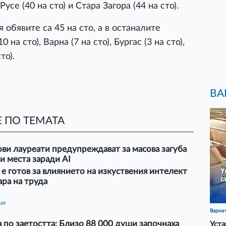
 Русе (40 на сто) и Стара Загора (44 на сто).
обявите са 45 на сто, а в останалите
 на сто), Варна (7 на сто), Бургас (3 на сто),
то).
ВА
 ПО ТЕМАТА
ви лауреати предупреждават за масова загуба
и места заради AI
 е готов за влиянието на изкуствения интелект
ара на труда
ици
Варна
 по заетостта: Близо 88 000 души започнаха
Уста