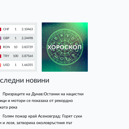
CHF
1
2.10463
GBP
1
2.24498
ХОРОСКОП
RON
10
3.83729
TRY
100
3.87564
USD
1
1.66355
следни новини
Призраците на Дунав:Останки на нацистки
ици и мотори се показаха от рекордно
ката река
Голям пожар край Асеновград: Горят сухи
и и лозя, затвориха околовръстния път