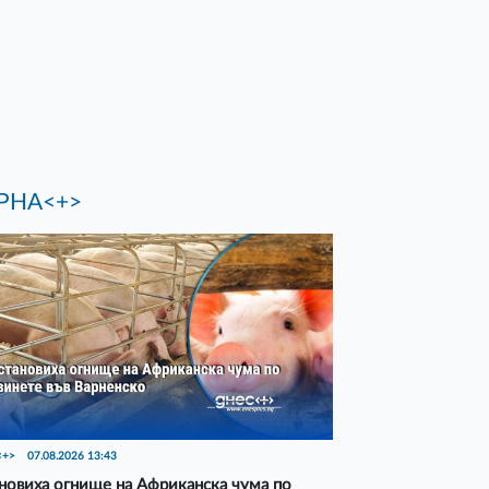
РНА<+>
<+>
07.08.2026 13:43
новиха огнище на Африканска чума по