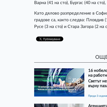
Варна (41 на сто), Бургас (40 на сто),
Като дялово разпределение в София 
градове са, както следва: Пловдив (10
Русе (3 на сто) и Стара Загора (2 на с
ОЩЕ
16 нобело
на работн
Светът не
върху паз
преди 3 седм
Агенцията