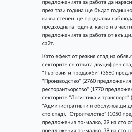
предложенията за работа да нарасн
през тази година ще бъдат годишно
каква степен ще продължи наблюд
предходната година, както и в част
предложенията за работа от вкъщи/
сайт.
Като ефект от резкия спад на обяви
секторите се отчита двуцифрен спад
"Търговия и продажби" (3560 предло
"Производство" (2760 предложения п
ресторантьорство" (1770 предложен
секторите "Логистика и транспорт" 
"Административни и обслужващи де
сто спад), "Строителство" (1050 пр
предложения по-малко, 29 на сто сп
предложения по-малко, 39 на сто сп