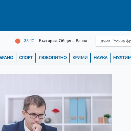
33
℃
- България, Община Варна
БРАНО
СПОРТ
ЛЮБОПИТНО
КРИМИ
НАУКА
МУЛТИ