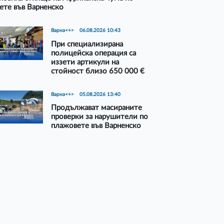
ете във Варненско
Варна<+>
06.08.2026 10:43
При специализирана
полицейска операция са
иззети артикули на
стойност близо 650 000 €
Варна<+>
05.08.2026 13:40
Продължават масираните
проверки за нарушители по
плажовете във Варненско