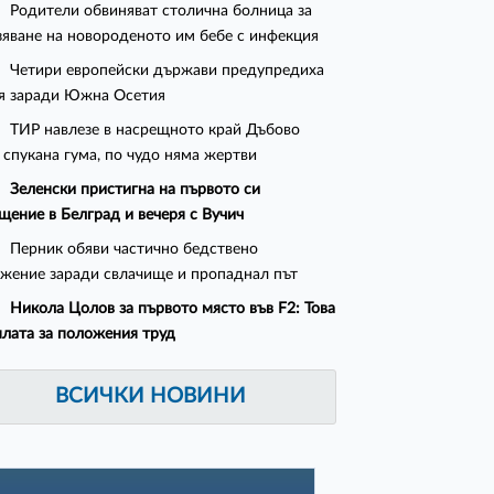
Родители обвиняват столична болница за
зяване на новороденото им бебе с инфекция
Четири европейски държави предупредиха
я заради Южна Осетия
ТИР навлезе в насрещното край Дъбово
 спукана гума, по чудо няма жертви
Зеленски пристигна на първото си
щение в Белград и вечеря с Вучич
Перник обяви частично бедствено
жение заради свлачище и пропаднал път
Никола Цолов за първото място във F2: Това
плата за положения труд
ВСИЧКИ НОВИНИ