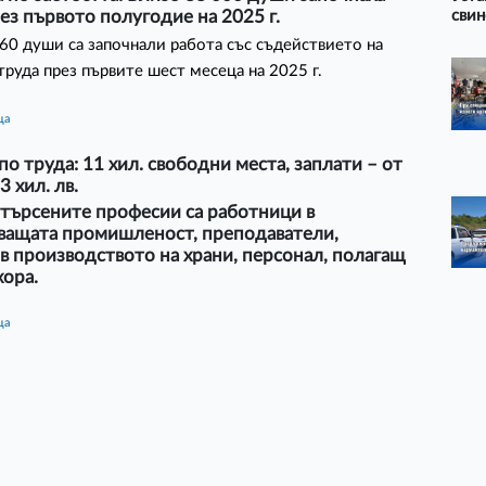
свин
ез първото полугодие на 2025 г.
0 души са започнали работа със съдействието на
труда през първите шест месеца на 2025 г.
ца
по труда: 11 хил. свободни места, заплати – от
3 хил. лв.
-търсените професии са работници в
ващата промишленост, преподаватели,
в производството на храни, персонал, полагащ
хора.
ца