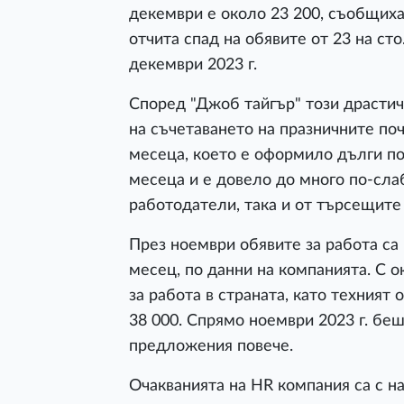
декември е около 23 200, съобщиха
отчита спад на обявите от 23 на сто
декември 2023 г.
Според "Джоб тайгър" този драстич
на съчетаването на празничните поч
месеца, което е оформило дълги по
месеца и е довело до много по-слаб
работодатели, така и от търсещите
През ноември обявите за работа са
месец, по данни на компанията. С 
за работа в страната, като техният
38 000. Спрямо ноември 2023 г. беш
предложения повече.
Очакванията на HR компания са с на