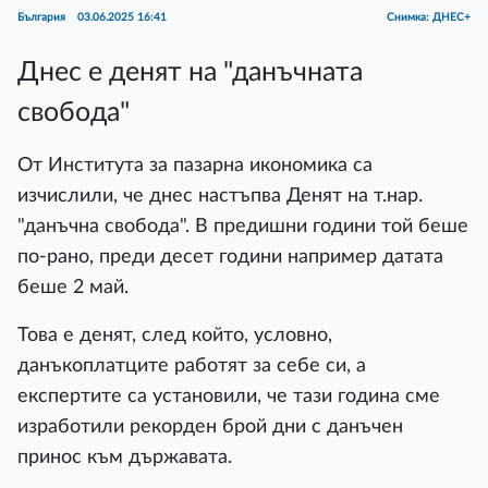
България
03.06.2025 16:41
Снимка: ДНЕС+
Днес е денят на "данъчната
свобода"
От Института за пазарна икономика са
изчислили, че днес настъпва Денят на т.нар.
"данъчна свобода". В предишни години той беше
по-рано, преди десет години например датата
беше 2 май.
Това е денят, след който, условно,
данъкоплатците работят за себе си, а
експертите са установили, че тази година сме
изработили рекорден брой дни с данъчен
принос към държавата.