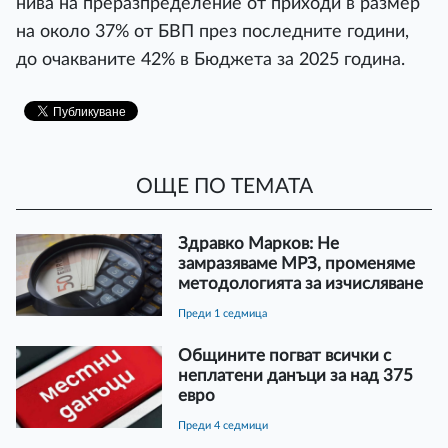
нива на преразпределение от приходи в размер
на около 37% от БВП през последните години,
до очакваните 42% в Бюджета за 2025 година.
ОЩЕ ПО ТЕМАТА
Здравко Марков: Не
замразяваме МРЗ, променяме
методологията за изчисляване
преди 1 седмица
Общините погват всички с
неплатени данъци за над 375
евро
преди 4 седмици