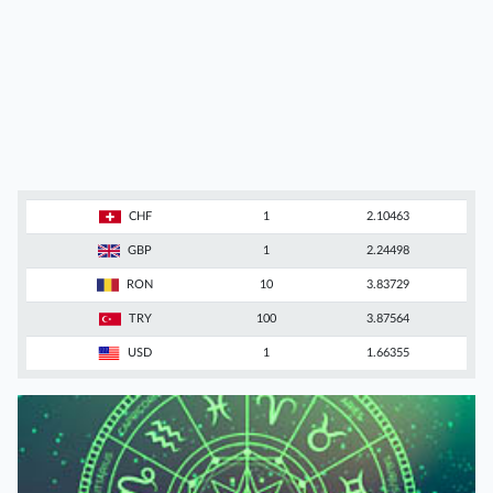
CHF
1
2.10463
GBP
1
2.24498
RON
10
3.83729
TRY
100
3.87564
USD
1
1.66355