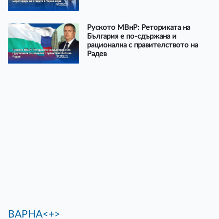
Руското МВнР: Реториката на
България е по-сдържана и
рационална с правителството на
Радев
ВАРНА<+>