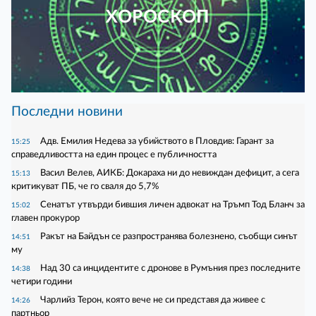
ХОРОСКОП
Последни новини
Адв. Емилия Недева за убийството в Пловдив: Гарант за
15:25
справедливостта на един процес е публичността
Васил Велев, АИКБ: Докараха ни до невиждан дефицит, а сега
15:13
критикуват ПБ, че го сваля до 5,7%
Сенатът утвърди бившия личен адвокат на Тръмп Тод Бланч за
15:02
главен прокурор
Ракът на Байдън се разпространява болезнено, съобщи синът
14:51
му
Над 30 са инцидентите с дронове в Румъния през последните
14:38
четири години
Чарлийз Терон, която вече не си представя да живее с
14:26
партньор