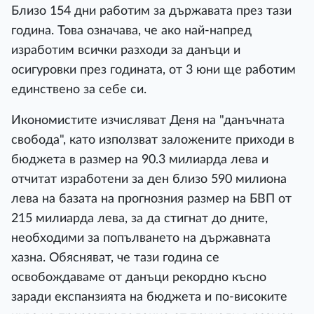
Близо 154 дни работим за държавата през тази
година. Това означава, че ако най-напред
изработим всички разходи за данъци и
осигуровки през годината, от 3 юни ще работим
единствено за себе си.
Икономистите изчисляват Деня на "данъчната
свобода", като използват заложените приходи в
бюджета в размер на 90.3 милиарда лева и
отчитат изработени за ден близо 590 милиона
лева на базата на прогнозния размер на БВП от
215 милиарда лева, за да стигнат до дните,
необходими за попълването на държавната
хазна. Обясняват, че тази година се
освобождаваме от данъци рекордно късно
заради експанзията на бюджета и по-високите