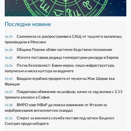
Последни новини
Салмонела се разпространява в САЩ от чушлета халапеньо,
16:19
произведени в Мексико
Община Перник обяви частично бедствено положение
16:10
Жегите поставиха редица температурни рекорди в Европа
16:02
Пътна безопасност: Бавни мерки, лоша инфраструктура,
15:54
популизъм и ниска култура на водачите
Вандали ограбиха предмети от музея на Жак Ширак във
15:45
Франция
Повдигнаха обвинение на шофьор, качил се зад волана с 3,13
15:37
промила алкохол в София
ВМРО зове МВнР да поиска извинение от Италия за
15:30
изфабрикувания антисемитски скандал
Спорът за военната служба поставя под натиск Бецалел
15:21
Смотрич преди изборите