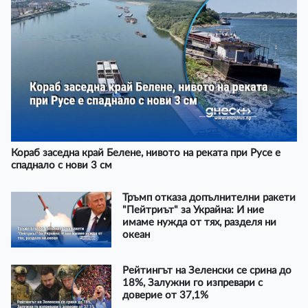
Кораб заседна край Белене, нивото на реката при Русе е
спаднало с нови 3 см
Тръмп отказа допълнителни ракети
"Пейтриът" за Украйна: И ние
имаме нужда от тях, разделя ни
океан
Рейтингът на Зеленски се срина до
18%, Залужни го изпревари с
доверие от 37,1%