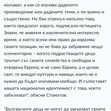
изучават, а как се изучава даденото
произведение или дадените теми, е по-важно и
съществено. Не бих отрекъл напълно това,
което предлагат хората, подписали петицията.
Знаем, че живеем в изключително интересно
време, в което всеки има право да изразява
своите позиции, но не бива да забравяме нещо
елементарно – когато подрастващите деца
тръгнат със своите семейства в свободна и
отворена Европа, и не само Европа, а и целия
свят, те виждат култури и навици, които не е
нужно да бъдат изучавани изобщо. И съпоставят
нашата национална идентичност с това, което
забелязват“, обясни Стаматов.
"Българските деца не могат да завързват своите