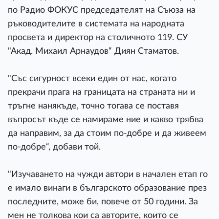
по Радио ФОКУС председателят на Съюза на
ръководителите в системата на народната
просвета и директор на столичното 119. СУ
"Акад. Михаил Арнаудов“ Диян Стаматов.
"Със сигурност всеки един от нас, когато
прекрачи прага на границата на страната ни и
тръгне нанякъде, точно тогава се поставя
въпросът къде се намираме ние и какво трябва
да направим, за да стоим по-добре и да живеем
по-добре“, добави той.
"Изучаването на чужди автори в начален етап го
е имало винаги в българското образование през
последните, може би, повече от 50 години. За
мен не толкова кои са авторите, които се