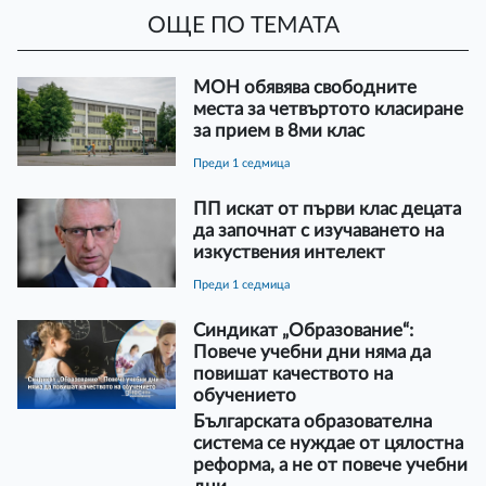
ОЩЕ ПО ТЕМАТА
МОН обявява свободните
места за четвъртото класиране
за прием в 8ми клас
преди 1 седмица
ПП искат от първи клас децата
да започнат с изучаването на
изкуствения интелект
преди 1 седмица
Синдикат „Образование“:
Повече учебни дни няма да
повишат качеството на
обучението
Българската образователна
система се нуждае от цялостна
реформа, а не от повече учебни