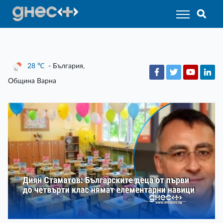
28
℃
- България,
Община Варна