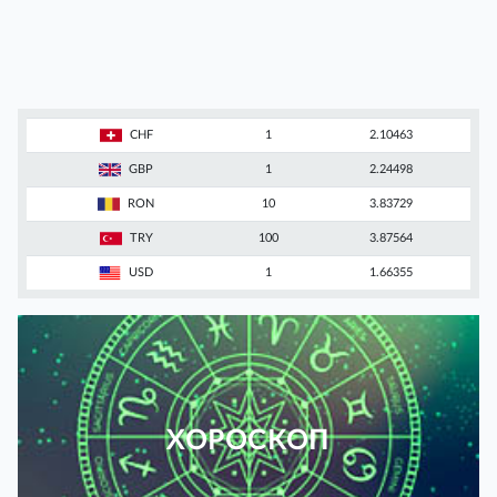
CHF
1
2.10463
GBP
1
2.24498
RON
10
3.83729
TRY
100
3.87564
USD
1
1.66355
ХОРОСКОП