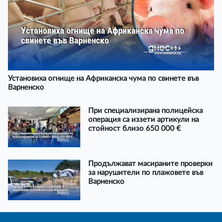
Установиха огнище на Африканска чума по свинете във
Варненско
При специализирана полицейска
операция са иззети артикули на
стойност близо 650 000 €
Продължават масираните проверки
за нарушители по плажовете във
Варненско