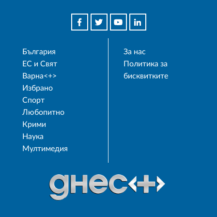
България
За нас
ЕС и Свят
Политика за
Варна<+>
бисквитките
Избрано
Спорт
Любопитно
Крими
Наука
Мултимедия