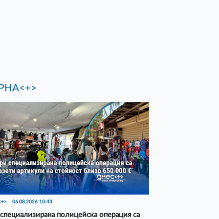
РНА<+>
<+>
06.08.2026 10:43
специализирана полицейска операция са