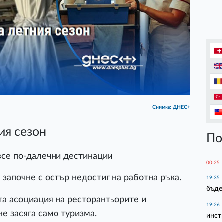
Снимка: ДНЕС+
ия сезон
По
все по-далечни дестинации
00:25
 започне с остър недостиг на работна ръка.
19:35
бъде
а асоциация на ресторантьорите и
19:26
е засяга само туризма.
инст