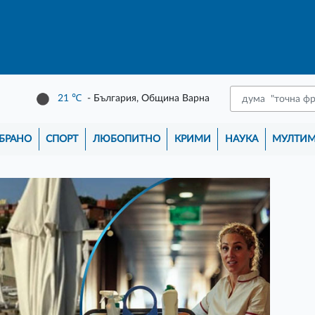
21
℃
- България, Община Варна
БРАНО
СПОРТ
ЛЮБОПИТНО
КРИМИ
НАУКА
МУЛТИ