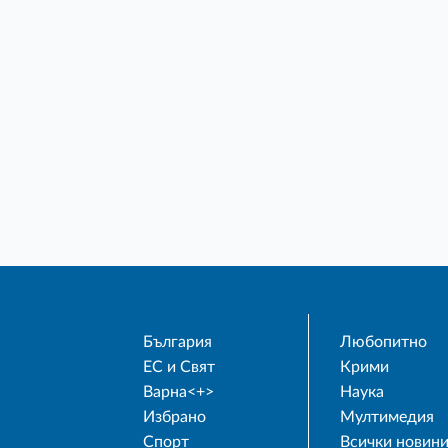
България
Любопитно
ЕС и Свят
Крими
Варна<+>
Наука
Избрано
Мултимедия
Спорт
Всички новин