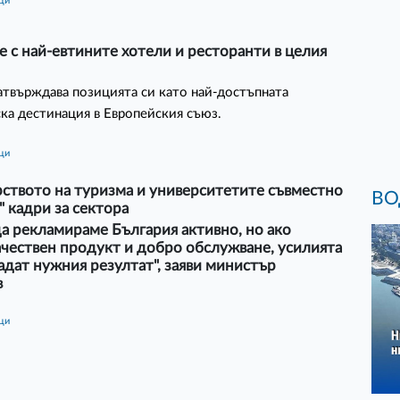
ици
е с най-евтините хотели и ресторанти в целия
атвърждава позицията си като най-достъпната
ка дестинация в Европейския съюз.
ици
ството на туризма и университетите съвместно
ВО
" кадри за сектора
а рекламираме България активно, но ако
чествен продукт и добро обслужване, усилията
адат нужния резултат", заяви министър
в
ици