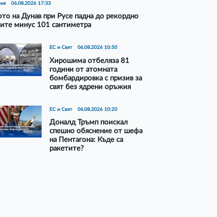
рия
06.08.2026 17:33
то на Дунав при Русе падна до рекордно
ите минус 101 сантиметра
ЕС и Свят
06.08.2026 10:50
Хирошима отбеляза 81
години от атомната
бомбардировка с призив за
свят без ядрени оръжия
ЕС и Свят
06.08.2026 10:20
Доналд Тръмп поискал
спешно обяснение от шефа
на Пентагона: Къде са
ракетите?