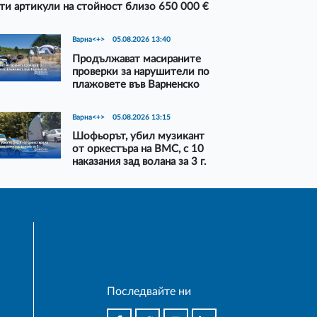
ти артикули на стойност близо 650 000 €
Варна<+>
05.08.2026 13:40
Продължават масираните
проверки за нарушители по
плажовете във Варненско
Варна<+>
05.08.2026 13:15
Шофьорът, убил музикант
от оркестъра на ВМС, с 10
наказания зад волана за 3 г.
Последвайте ни