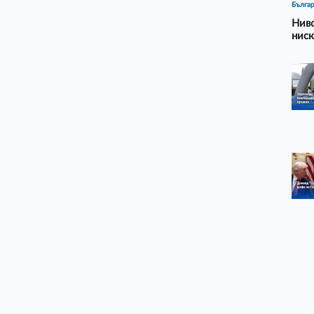
Бълга
Ниво
ниск