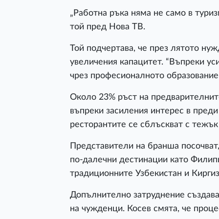
„Работна ръка няма не само в туризм
той пред Нова ТВ.
Той подчертава, че през лятото нуж
увеличения капацитет. “Въпреки ус
чрез професионалното образование,
Около 23% ръст на предварителните
въпреки засиления интерес в преди 
ресторантите се сблъскват с тежък
Представители на бранша посочват,
по-далечни дестинации като Филипи
традиционните Узбекистан и Киргиз
Допълнително затруднение създава
на чужденци. Косев смята, че проце