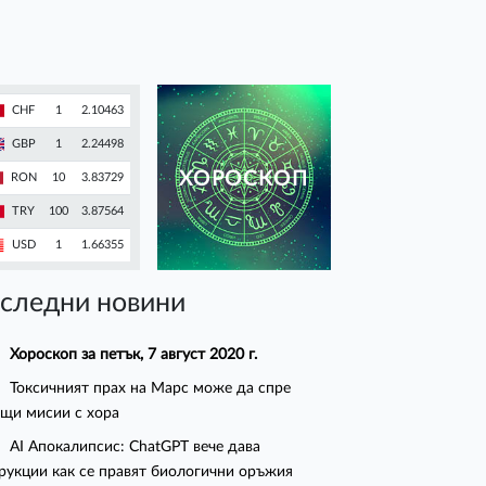
CHF
1
2.10463
GBP
1
2.24498
ХОРОСКОП
RON
10
3.83729
TRY
100
3.87564
USD
1
1.66355
следни новини
Хороскоп за петък, 7 август 2020 г.
Токсичният прах на Марс може да спре
щи мисии с хора
AI Апокалипсис: ChatGPT вече дава
рукции как се правят биологични оръжия