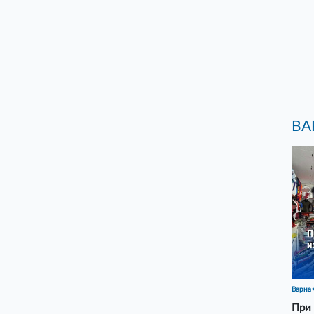
ВА
Варна
При 