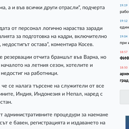
19:19
а, а и във всички други отрасли“, подчерта
рабо
19:12
един
дата от персонал логично нараства заради
илията за подготовка на кадри, включително
19:04
при 
 недостигът остава”, коментира Косев.
18:57
 резервации отчита браншът във Варна, но
ФИФА
началото на летния сезон, хотелите и
18:50
 недостиг на работници.
архе
град
 че се налага търсене на служители от все
ните, Индия, Индонезия и Непал, наред с
стан.
т административните процедури за наемане
сът е бавен, регистрацията и издаването на