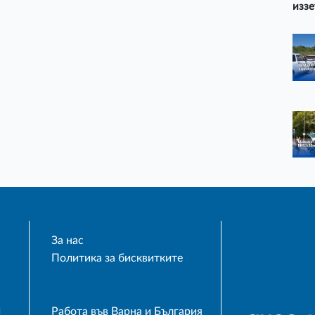
иззе
За нас
Политика за бисквитките
и
Работа във Варна и България