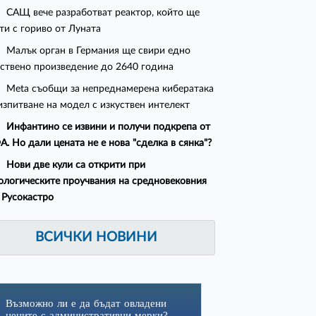
САЩ вече разработват реактор, който ще
ти с гориво от Луната
Малък орган в Германия ще свири едно
ствено произведение до 2640 година
Meta съобщи за непреднамерена кибератака
изпитване на модел с изкуствен интелект
Инфантино се извини и получи подкрепа от
. Но дали цената не е нова "сделка в сянка"?
Нови две кули са открити при
ологическите проучвания на средновековния
 Русокастро
ВСИЧКИ НОВИНИ