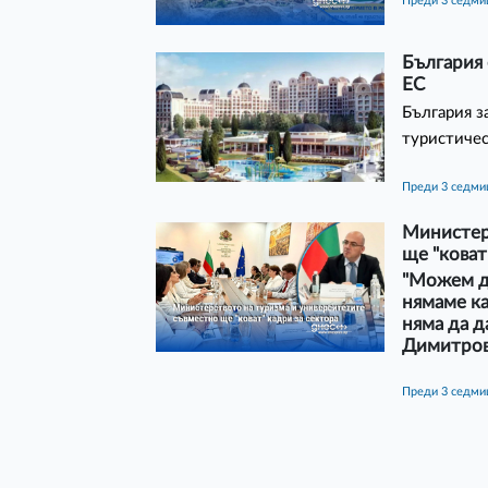
преди 3 седм
България 
ЕС
България з
туристичес
преди 3 седм
Министер
ще "коват
"Можем д
нямаме ка
няма да д
Димитро
преди 3 седм