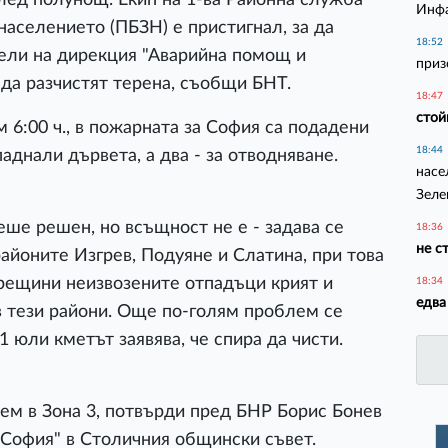
Инфа
населението (ПБЗН) е пристигнал, за да
18:52
тели на дирекция "Аварийна помощ и
приз
да разчистят терена, съобщи БНТ.
18:47
стой
 6:00 ч., в пожарната за София са подадени
18:44
паднали дървета, а два - за отводняване.
насе
Зеле
ше решен, но всъщност не е - задава се
18:36
не с
районите Изгрев, Подуяне и Слатина, при това
орещини неизвозените отпадъци крият и
18:34
едва
в тези райони. Още по-голям проблем се
1 юли кметът заявява, че спира да чисти.
м в Зона 3, потвърди пред БНР Борис Бонев
и София" в Столичния общински съвет.