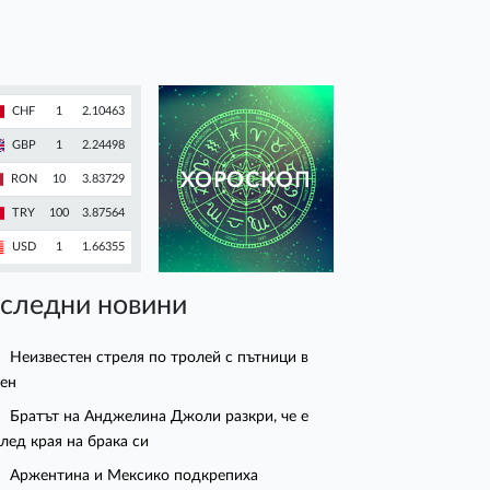
CHF
1
2.10463
GBP
1
2.24498
ХОРОСКОП
RON
10
3.83729
TRY
100
3.87564
USD
1
1.66355
следни новини
Неизвестен стреля по тролей с пътници в
ен
Братът на Анджелина Джоли разкри, че е
след края на брака си
Аржентина и Мексико подкрепиха