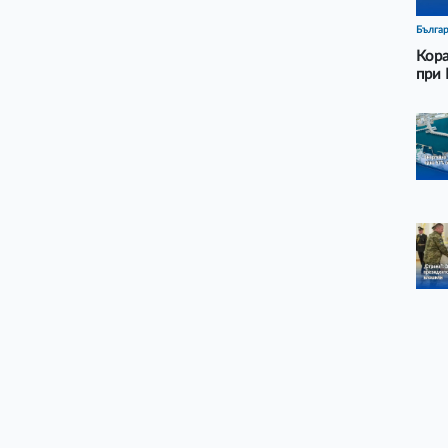
Бълга
Кора
при 