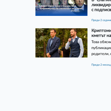
ликвидир
с подписв
преди 2 седм
Криптомил
кметът н
Това обясн
публикации
родители, 
преди 2 месец