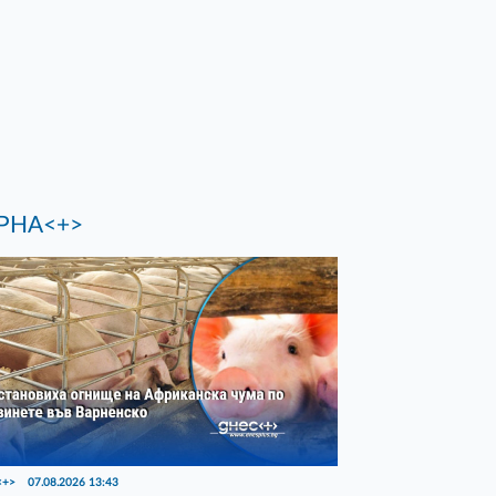
РНА<+>
<+>
07.08.2026 13:43