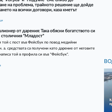
ане на проблема, трайното решение ще дойде
ането на всички договори, каза кметът
ици
ионер от дарения: Така обясни богатството си
а столичния "Младост"
и той с пост във Фейсбук по повод медийни
. а. средствата са получени като дарение от неговите
написа той в профила си във "Фейсбук".
ВО
а