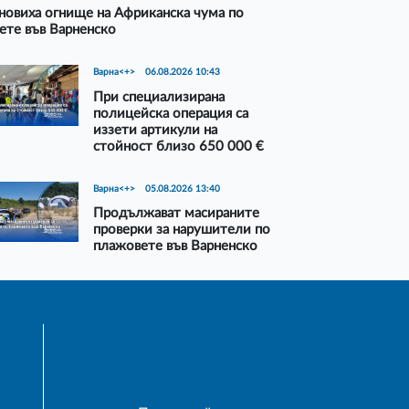
новиха огнище на Африканска чума по
ете във Варненско
Варна<+>
06.08.2026 10:43
При специализирана
полицейска операция са
иззети артикули на
стойност близо 650 000 €
Варна<+>
05.08.2026 13:40
Продължават масираните
проверки за нарушители по
плажовете във Варненско