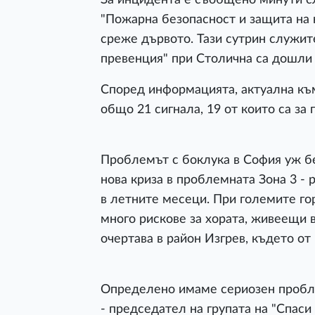
"Пожарна безопасност и защита на 
среже дървото. Тази сутрин служи
превенция" при Столична са дошли 
Според информацията, актуална към
общо 21 сигнала, 19 от които са за 
Проблемът с боклука в София уж бе
нова криза в проблемната Зона 3 - 
в летните месеци. При големите г
много рискове за хората, живеещи 
очертава в район Изгрев, където от 
Определено имаме сериозен пробле
- председател на групата на "Спас