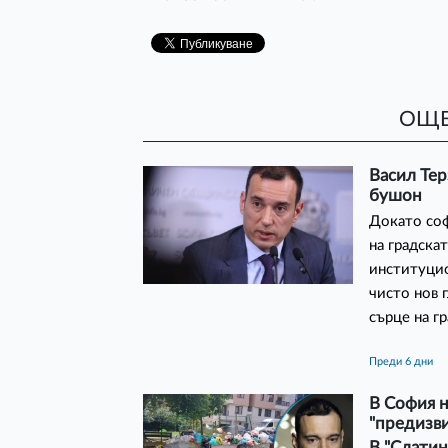
ОЩЕ
Васил Тер
бушон
Докато соф
на градска
институцио
чисто нов 
сърце на г
преди 6 дни
В София н
"предизви
В "Слатин