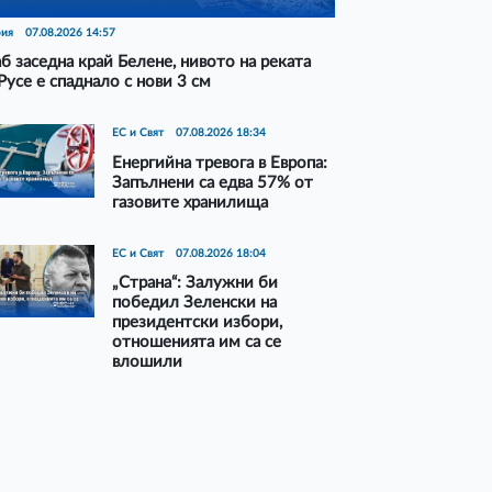
рия
07.08.2026 14:57
б заседна край Белене, нивото на реката
Русе е спаднало с нови 3 см
ЕС и Свят
07.08.2026 18:34
Енергийна тревога в Европа:
Запълнени са едва 57% от
газовите хранилища
ЕС и Свят
07.08.2026 18:04
„Страна“: Залужни би
победил Зеленски на
президентски избори,
отношенията им са се
влошили