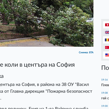
Снимка: БТА
ве коли в центъра на София
По
ка
19:16
ентъра на София, в района на 38 ОУ "Васил
Плев
ха от Главна дирекция "Пожарна безопасност
19:08
.
гей 
19:00
лед полунощ. Екип на 1-ва Районна служба