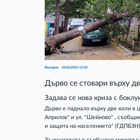
България
03.06.2026 12:50
Дърво се стовари върху д
Задава се нова криза с боклу
Дърво е паднало върху две коли в ц
Априлов" и ул. "Шейново" , съобщи
и защита на населението" (ГДПБЗН)
За инцидента е съобщено минути с