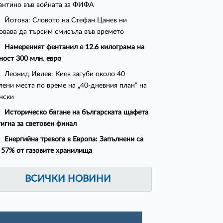
нтино във войната за ФИФА
Йотова: Словото на Стефан Цанев ни
овава да търсим смисъла във времето
Намереният фентанил е 12.6 килограма на
ност 300 млн. евро
Леонид Ивлев: Киев загуби около 40
лени места по време на „40-дневния план“ на
нски
Историческо бягане на българската щафета
тигна за световен финал
Енергийна тревога в Европа: Запълнени са
 57% от газовите хранилища
ВСИЧКИ НОВИНИ