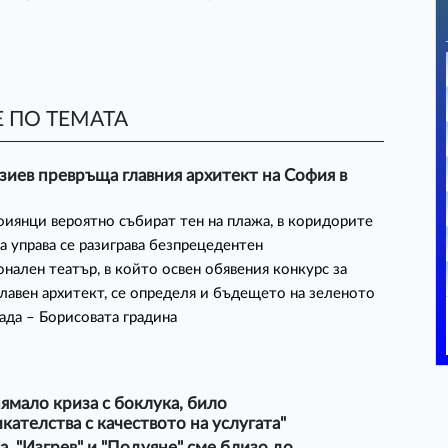
 ПО ТЕМАТА
зиев превръща главния архитект на София в
иянци вероятно събират тен на плажа, в коридорите
та управа се разиграва безпрецедентен
нален театър, в който освен обявения конкурс за
главен архитект, се определя и бъдещето на зеленото
рада – Борисовата градина
ямало криза с боклука, било
кателства с качеството на услугата"
а, "Изгрев" и "Подуяне" сме близо до