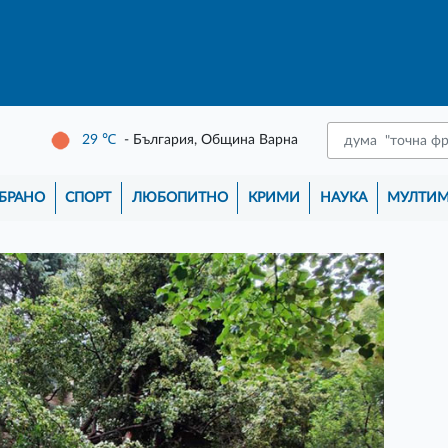
29
℃
- България, Община Варна
БРАНО
СПОРТ
ЛЮБОПИТНО
КРИМИ
НАУКА
МУЛТИ