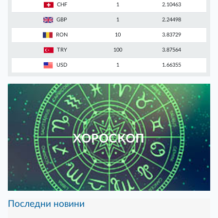
CHF
1
2.10463
GBP
1
2.24498
RON
10
3.83729
TRY
100
3.87564
USD
1
1.66355
ХОРОСКОП
Последни новини