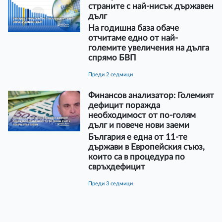
страните с най-нисък държавен
дълг
На годишна база обаче
отчитаме едно от най-
големите увеличения на дълга
спрямо БВП
преди 2 седмици
Финансов анализатор: Големият
дефицит поражда
необходимост от по-голям
дълг и повече нови заеми
България е една от 11-те
държави в Европейския съюз,
които са в процедура по
свръхдефицит
преди 3 седмици