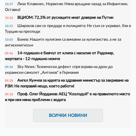
Лизе Клавенес, Норвегия: Няма връщане назад за Инфантино.
10:37
Оставка!
ВЦИОМ: 72,3% от руснаците имат доверие на Путин
10:26
Широков сам се предаде в полицията: Не съм се укривал, бях в
10:15
Турция на прегледи
Бонев: Нашите хулигани са виновни за хулиганство, а не за
10:05
антисемитизъм
14-годишен е биячът от клипа с насилие от Радомир,
09:46
жертвата - 12-годишно момче
Sky News: Технически дефект спря взрива на дрон до
09:36
украински самолет „Антонов“ в Германия
Ангел Кунчев за идеята на здравния министър за закриване на
09:28
РЗИ: Не поправяй нещо, което работи!
Проф. Олег Йорданов: АЕЦ "Козлодуй" е на правилното място
09:18
и при нея няма проблеми с водата
ВСИЧКИ НОВИНИ