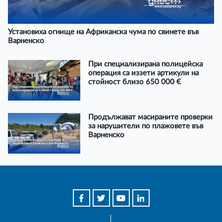
Установиха огнище на Африканска чума по свинете във
Варненско
При специализирана полицейска
операция са иззети артикули на
стойност близо 650 000 €
Продължават масираните проверки
за нарушители по плажовете във
Варненско