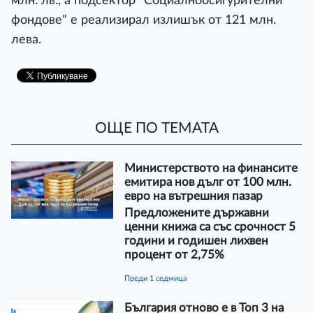
млн. лв., а подсектор "Социалноосигурителни
фондове" е реализирал излишък от 121 млн.
лева.
ОЩЕ ПО ТЕМАТА
Министерството на финансите
емитира нов дълг от 100 млн.
евро на вътрешния пазар
Предложените държавни
ценни книжа са със срочност 5
години и годишен лихвен
процент от 2,75%
преди 1 седмица
България отново е в Топ 3 на