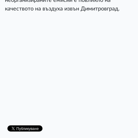
неорганизираните емисии е повлияло на
качеството на въздуха извън Димитровград.