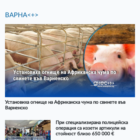
ВАРНА<+>
Установиха огнище на Африканска чума по свинете във
Варненско
При специализирана полицейска
операция са иззети артикули на
стойност близо 650 000 €