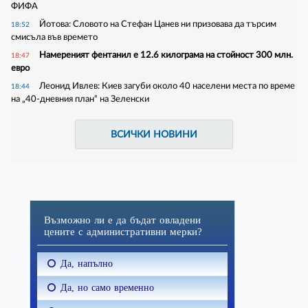
ФИФА
Йотова: Словото на Стефан Цанев ни призовава да търсим
18:52
смисъла във времето
Намереният фентанил е 12.6 килограма на стойност 300 млн.
18:47
евро
Леонид Ивлев: Киев загуби около 40 населени места по време
18:44
на „40-дневния план“ на Зеленски
ВСИЧКИ НОВИНИ