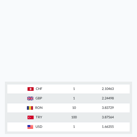
CHF
1
2.10463
GBP
1
2.24498
RON
10
3.83729
TRY
100
3.87564
USD
1
1.66355