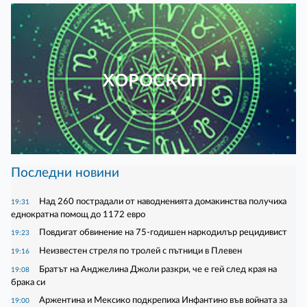
ХОРОСКОП
Последни новини
Над 260 пострадали от наводненията домакинства получиха
19:31
еднократна помощ до 1172 евро
Повдигат обвинение на 75-годишен наркодилър рецидивист
19:23
Неизвестен стреля по тролей с пътници в Плевен
19:16
Братът на Анджелина Джоли разкри, че е гей след края на
19:08
брака си
Аржентина и Мексико подкрепиха Инфантино във войната за
19:00