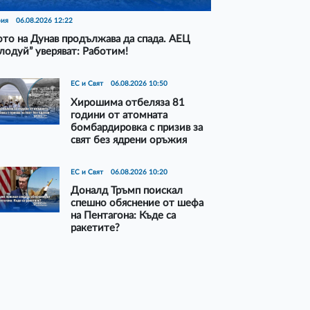
рия
06.08.2026 12:22
то на Дунав продължава да спада. АЕЦ
лодуй” уверяват: Работим!
ЕС и Свят
06.08.2026 10:50
Хирошима отбеляза 81
години от атомната
бомбардировка с призив за
свят без ядрени оръжия
ЕС и Свят
06.08.2026 10:20
Доналд Тръмп поискал
спешно обяснение от шефа
на Пентагона: Къде са
ракетите?