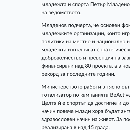
младежта и спорта Петър Младенов
на ведомството.
Младенов подчерта, че основен фок
младежките организации, които игр
политики на местно и национално н
младежта изпълняват стратегически
доброволчество и превенция на зав
финансирани над 80 проекта, а в н
рекорд за последните години.
Министерството работи в тясно сът
тотализатор по кампанията BeActive
Целта ѝ е спортът да достигне и до
начин повече млади хора бъдат анг
здравословен начин на живот. За п
реализирана в над 15 града.