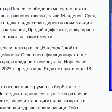
истър Пешев се обединихме около целта
анат равнопоставени“, заяви Младенов. Сред
а подкаст, адресиран директно към младите
на кампания „Предай щафетата“, фокусирана
евенцията на зависимости.
дежки център в кв. „Надежда“, който
дейности. Освен него функционират още
ъра, изградени с помощта на Норвежкия
 2025 г. предстои да бъдат открити още 18
то основен инструмент в борбата със
оследните данни сочат ръст на различни
ите, включително дигитална, хазартна и
циплина и здравословни навици. Той е