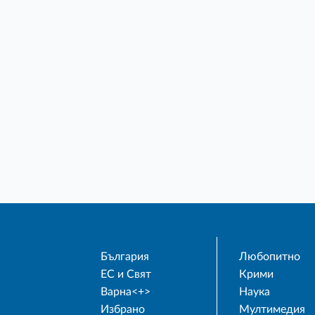
България
Любопитно
ЕС и Свят
Крими
Варна<+>
Наука
Избрано
Мултимедия