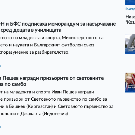
Бълга
Ниво
“Коз
 и БФС подписаха меморандум за насърчаване
 сред децата в училищата
вото на младежта и спорта, Министерството на
ето и науката и Българският футболен съюз
споразумение за разбирателство.
а
 Пешев награди призьорите от световните
а по самбо
 на младежта и спорта Иван Пешев награди
е призьори от Световното първенство по самбо за
и в Бишкек (Киргизстан) и Световното първенство за
 юноши в Джакарта (Индонезия)
а