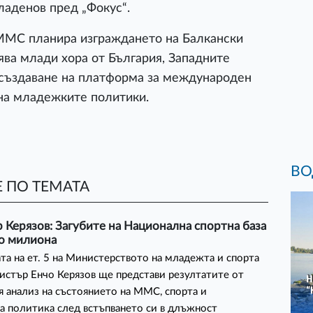
ладенов пред „Фокус“.
 ММС планира изграждането на Балкански
ва млади хора от България, Западните
 създаване на платформа за международен
 на младежките политики.
ВО
 ПО ТЕМАТА
Керязов: Загубите на Национална спортна база
ко милиона
ата на ет. 5 на Министерството на младежта и спорта
стър Енчо Керязов ще представи резултатите от
 анализ на състоянието на ММС, спорта и
 политика след встъпването си в длъжност