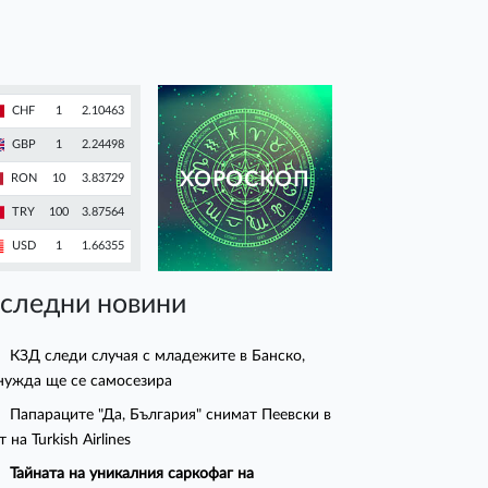
CHF
1
2.10463
GBP
1
2.24498
ХОРОСКОП
RON
10
3.83729
TRY
100
3.87564
USD
1
1.66355
следни новини
КЗД следи случая с младежите в Банско,
нужда ще се самосезира
Папараците "Да, България" снимат Пеевски в
 на Turkish Airlines
Тайната на уникалния саркофаг на