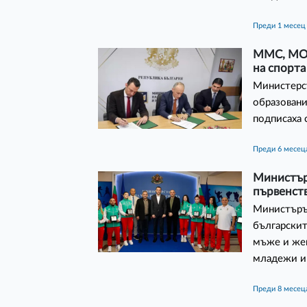
преди 1 месец
ММС, МОН
на спорта
Министерст
образовани
подписаха 
преди 6 месец
Министър
първенств
Министърът
българскит
мъже и жен
младежи и
преди 8 месец