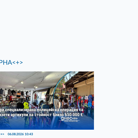
РНА<+>
<+>
06.08.2026 10:43