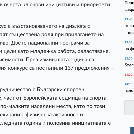
Перп
 очерта ключови инициативи и приоритети
сакр
13:46
ус е възстановяването на диалога с
пълн
соци
аят съществена роля при прилагането на
иво. Двете национални програми за
13:38
на ф
 цели като младежка работа, овластяване,
исимости. През изминалата година са
13:30
боеп
овия конкурс са постъпили 137 предложения –
13:22
13:15
рудничество с Български спортен
изло
, част от Европейската седмица на спорта.
 по-малките населени места, като по този
ажирани с физическа активност и
оследната година и половина инициативата е