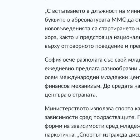
„С встъпването в длъжност на мин
буквите в абревиатурата ММС да ст
нововъведенията са стартирането н
хора, както и предстояща национал
върху отговорното поведение и пр
София вече разполага със свой мла
ежедневно предлага разнообразни 
осем международни младежки цент
финансов механизъм. До средата на
центъра в страната.
Министерството използва спорта ка
зависимости сред подрастващите. П
форми на зависимости сред младеж
наркотична. „Спортът изгражда дис