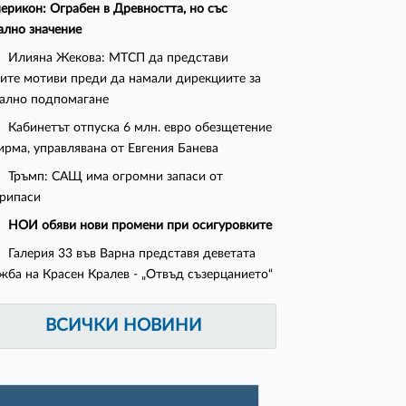
ерикон: Ограбен в Древността, но със
ално значение
Илияна Жекова: МТСП да представи
ите мотиви преди да намали дирекциите за
ално подпомагане
Кабинетът отпуска 6 млн. евро обезщетение
ирма, управлявана от Евгения Банева
Тръмп: САЩ има огромни запаси от
рипаси
НОИ обяви нови промени при осигуровките
Галерия 33 във Варна представя деветата
жба на Красен Кралев - „Отвъд съзерцанието“
ВСИЧКИ НОВИНИ