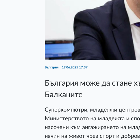
България
19.06.2025 17:37
България може да стане х
Балканите
Суперкомпютри, младежки центрове
Министерството на младежта и спо
насочени към ангажирането на млад
начин на живот чрез спорт и добро