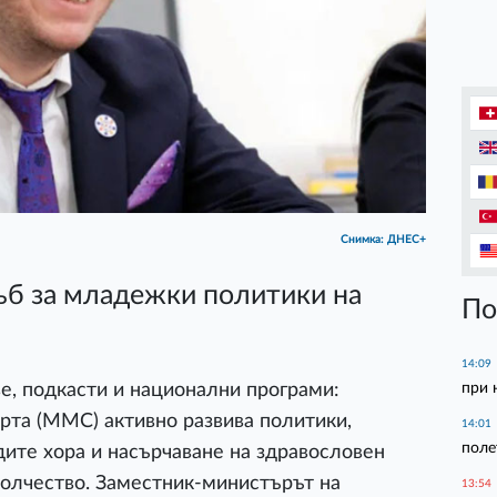
Снимка: ДНЕС+
ъб за младежки политики на
По
14:09
при 
, подкасти и национални програми:
рта (ММС) активно развива политики,
14:01
полет
ите хора и насърчаване на здравословен
волчество. Заместник-министърът на
13:54