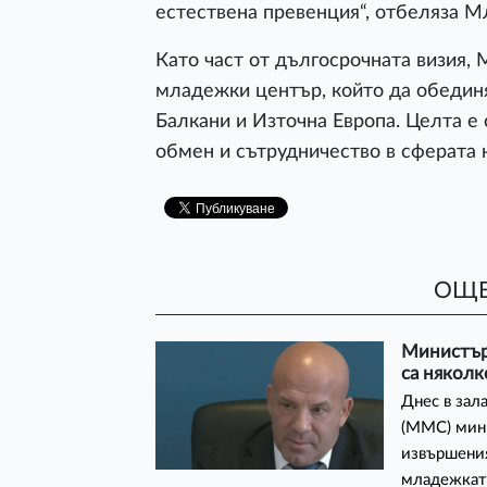
естествена превенция“, отбеляза М
Като част от дългосрочната визия,
младежки център, който да обединя
Балкани и Източна Европа. Целта е
обмен и сътрудничество в сферата
ОЩЕ
Министър 
са някол
Днес в зал
(ММС) мини
извършения
младежката