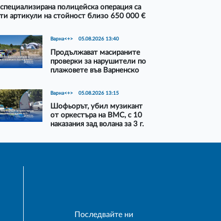
специализирана полицейска операция са
ти артикули на стойност близо 650 000 €
Варна<+>
05.08.2026 13:40
Продължават масираните
проверки за нарушители по
плажовете във Варненско
Варна<+>
05.08.2026 13:15
Шофьорът, убил музикант
от оркестъра на ВМС, с 10
наказания зад волана за 3 г.
Последвайте ни