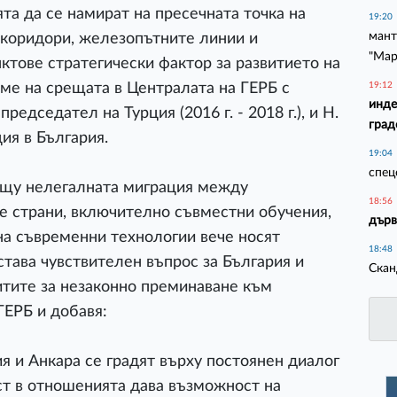
та да се намират на пресечната точка на
19:20
мант
е коридори, железопътните линии и
"Мар
ктове стратегически фактор за развитието на
еме на срещата в Централата на ГЕРБ с
19:12
инде
дседател на Турция (2016 г. - 2018 г.), и Н.
град
ия в България.
19:04
спец
ещу нелегалната миграция между
18:56
е страни, включително съвместни обучения,
дърв
на съвременни технологии вече носят
18:48
става чувствителен въпрос за България и
Скан
питите за незаконно преминаване към
ГЕРБ и добавя:
 и Анкара се градят върху постоянен диалог
ст в отношенията дава възможност на