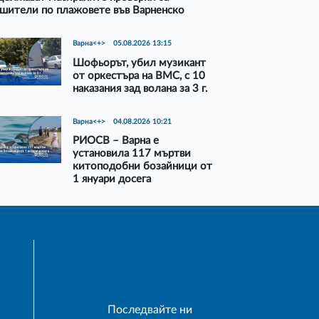
шители по плажовете във Варненско
Варна<+>
05.08.2026 13:15
Шофьорът, убил музикант
от оркестъра на ВМС, с 10
наказания зад волана за 3 г.
Варна<+>
04.08.2026 10:21
РИОСВ – Варна е
установила 117 мъртви
китоподобни бозайници от
1 януари досега
Последвайте ни