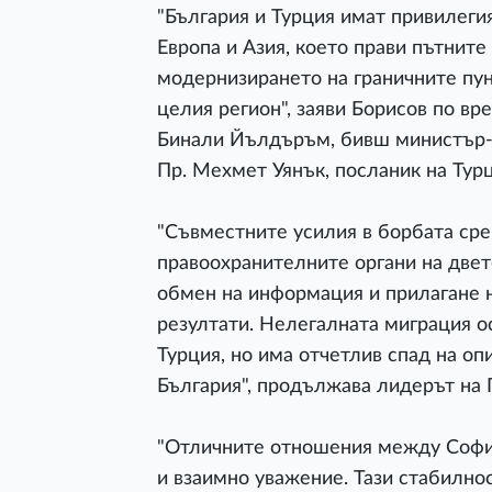
"България и Турция имат привилегия
Европа и Азия, което прави пътнит
модернизирането на граничните пун
целия регион", заяви Борисов по вр
Бинали Йълдъръм, бивш министър-пре
Пр. Мехмет Уянък, посланик на Турц
"Съвместните усилия в борбата ср
правоохранителните органи на двет
обмен на информация и прилагане 
резултати. Нелегалната миграция о
Турция, но има отчетлив спад на о
България", продължава лидерът на 
"Отличните отношения между София
и взаимно уважение. Тази стабилно