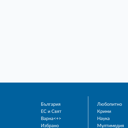
България
Любопитно
ЕС и Свят
Крими
Варна<+>
Наука
Избрано
Мултимедия