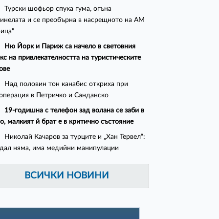
Турски шофьор спука гума, огъна
инелата и се преобърна в насрещното на АМ
ица"
Ню Йорк и Париж са начело в световния
кс на привлекателността на туристическите
ове
Над половин тон канабис откриха при
операция в Петричко и Санданско
19-годишна с телефон зад волана се заби в
о, малкият й брат е в критично състояние
Николай Качаров за турците и „Хан Тервел“:
дал няма, има медийни манипулации
ВСИЧКИ НОВИНИ