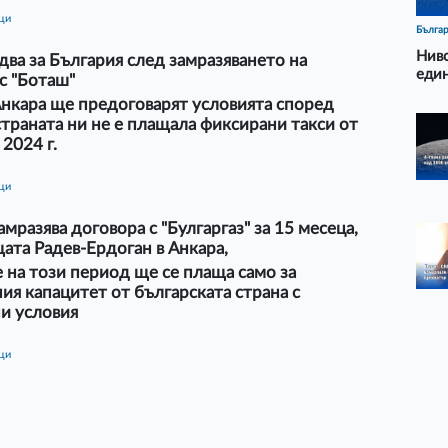
ици
Бълга
Ниво
два за България след замразяването на
еди
с "Боташ"
Анкара ще предоговарят условията според
 страната ни не е плащала фиксирани такси от
 2024 г.
ици
амразява договора с "Булгаргаз" за 15 месеца,
ата Радев-Ердоган в Анкара,
 на този период ще се плаща само за
ия капацитет от българската страна с
и условия
ици