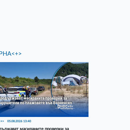
РНА<+>
<+>
05.08.2026 13:40
ължават масираните проверки за