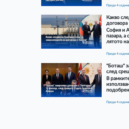
преди 4 седм
Какво сле
договора 
София и 
пазара, а
лятото на
преди 4 седм
"Боташ" з
след срещ
В рамките
използван
подобрен
преди 4 седм