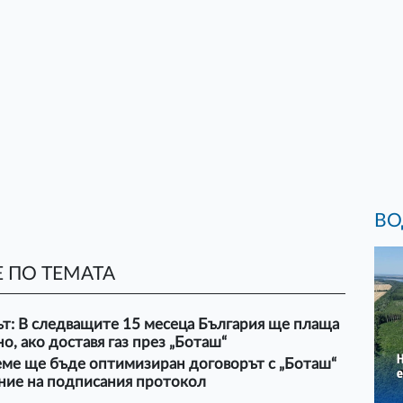
ВО
 ПО ТЕМАТА
т: В следващите 15 месеца България ще плаща
о, ако доставя газ през „Боташ“
еме ще бъде оптимизиран договорът с „Боташ“
ание на подписания протокол