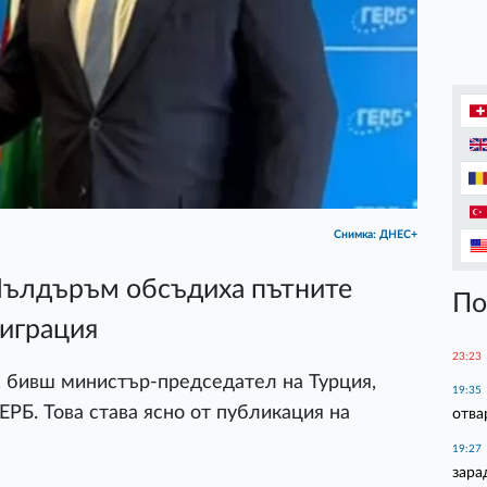
Снимка: ДНЕС+
Йълдъръм обсъдиха пътните
По
миграция
23:23
 бивш министър-председател на Турция,
19:35
РБ. Това става ясно от публикация на
отва
19:27
зара