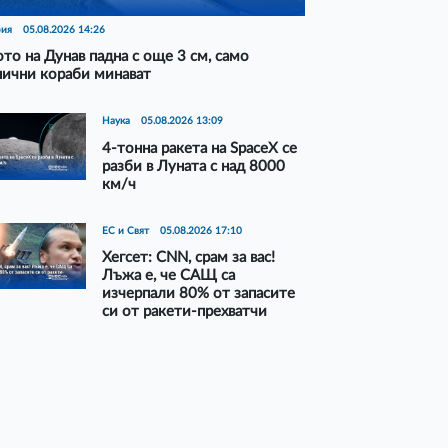
рия
05.08.2026 14:26
то на Дунав падна с още 3 см, само
нични кораби минават
Наука
05.08.2026 13:09
4-тонна ракета на SpaceX се
разби в Луната с над 8000
км/ч
ЕС и Свят
05.08.2026 17:10
Хегсет: CNN, срам за вас!
Лъжа е, че САЩ са
изчерпали 80% от запасите
си от ракети-прехватчи