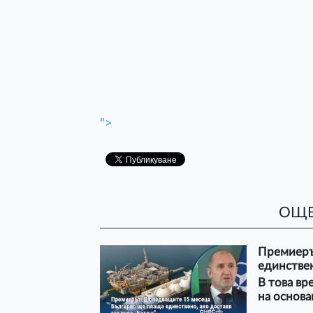
">
ОЩЕ
Премиеръ
единствен
В това вр
на основ