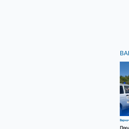
ВА
Варна
Прод