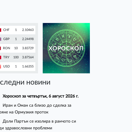
CHF
1
2.10463
GBP
1
2.24498
ХОРОСКОП
RON
10
3.83729
TRY
100
3.87564
USD
1
1.66355
следни новини
Хороскоп за четвъртък, 6 август 2026 г.
Иран и Оман са близо до сделка за
ряне на Ормузкия проток
Доли Партън се изолира в ранчото си
ди здравословни проблеми