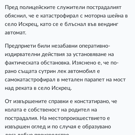
Пред полицейските служители пострадалият
обяснил, че е катастрофирал с моторна шейна в
село Искрец, като се е блъснал във вендинг
автомат.
Предприети били незабавни оперативно-
издирвателни действия за установяване на
фактическата обстановка. Изяснено е, че по-
рано същата сутрин лек автомобил е
самокатастрофирал в метален парапет на мост
над реката в село Искрец.
От извършените справки е констатирано, че
колата е собственост на родител на
пострадалия. На местопроизшествието е
извършен оглед и по случая е образувано