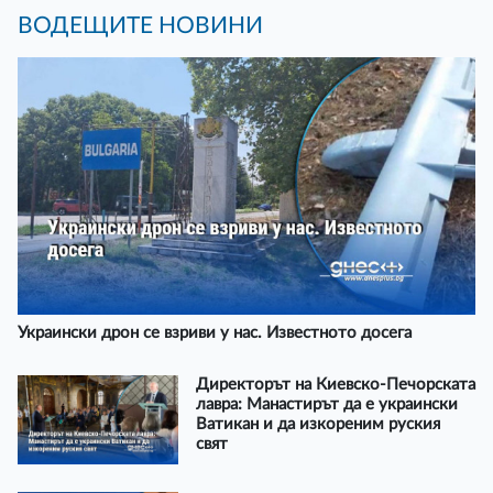
ВОДЕЩИТЕ НОВИНИ
Украински дрон се взриви у нас. Известното досега
Директорът на Киевско-Печорската
лавра: Манастирът да е украински
Ватикан и да изкореним руския
свят