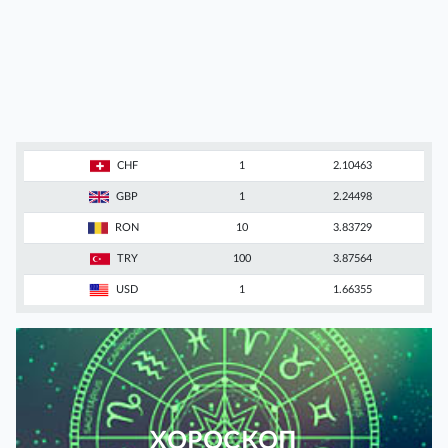
CHF
1
2.10463
GBP
1
2.24498
RON
10
3.83729
TRY
100
3.87564
USD
1
1.66355
ХОРОСКОП