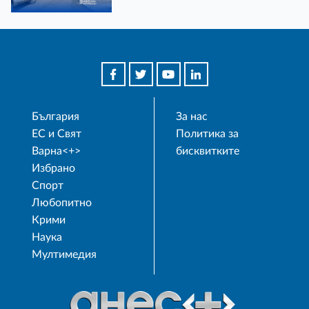
България
За нас
ЕС и Свят
Политика за
Варна<+>
бисквитките
Избрано
Спорт
Любопитно
Крими
Наука
Мултимедия