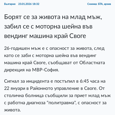
България
23.01.2026 18:32
Снимка: БТА, архив
Борят се за живота на млад мъж,
забил се с моторна шейна във
вендинг машина край Своге
26-годишен мъж е с опасност за живота, след
като се заби с моторна шейна във вендинг
машина край Своге, съобщават от Областната
дирекция на МВР-София.
Сигнал за инцидента е постъпил в 6:45 часа на
22 януари в Районното управление в Своге. От
столична болница съобщили за приет млад мъж
с работна диагноза "политравма", с опасност за
живота.