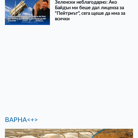
Зеленски неблагодарно: Ако
Байдън ми беше дал лиценза за
"Пейтриът", сега щеше да има за
всички
ВАРНА<+>