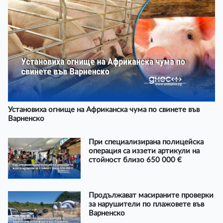
Установиха огнище на Африканска чума по свинете във
Варненско
При специализирана полицейска
операция са иззети артикули на
стойност близо 650 000 €
Продължават масираните проверки
за нарушители по плажовете във
Варненско