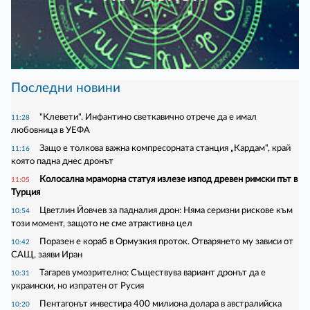
Последни новини
"Клевети". Инфантино светкавично отрече да е имал
11:28
любовница в УЕФА
Защо е толкова важна компресорната станция „Кардам“, край
11:16
която падна днес дронът
Колосална мраморна статуя излезе изпод древен римски път в
11:05
Турция
Цветлин Йовчев за падналия дрон: Няма серизни рискове към
10:54
този момент, защото не сме атрактивна цел
Поразен е кораб в Ормузкия проток. Отварянето му зависи от
10:42
САЩ, заяви Иран
Тагарев умозрително: Съществува вариант дронът да е
10:31
украински, но изпратен от Русия
Пентагонът инвестира 400 милиона долара в австралийска
10:20