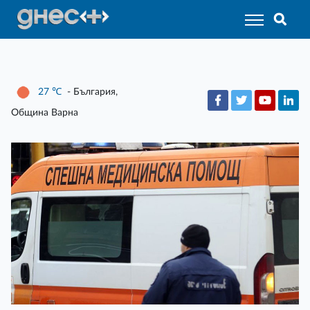
27
℃
- България,
Община Варна