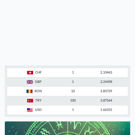
CHF
1
2.10463
GBP
1
2.24498
RON
10
3.83729
TRY
100
3.87564
USD
1
1.66355