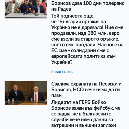
Борисов дава 100 дни толеранс
на Радев
Той подчерта още,
че "България оръжия на
Украйна не е дарявала! Ние сме
продавали, над 380 млн. евро
сме взели за старото оръжие,
което сме продали. Членове на
ЕС сме - солидарни сме с
европейската политика към
Украйна".
преди 1 месец
Свалиха охраната на Пеевски и
Борисов, НСО вече няма да ги
пази
Лидерът на ГЕРБ Бойко
Борисов заяви във фейсбук, че
се радва, че в българските
служби вече няма данни за
вътрешни и външни заплахи