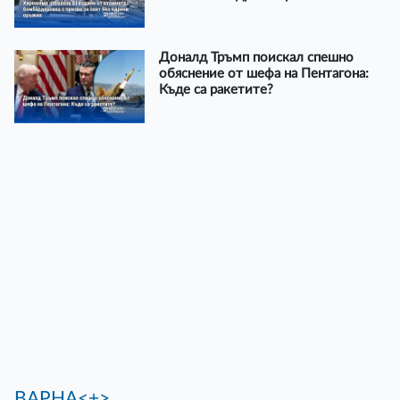
Доналд Тръмп поискал спешно
обяснение от шефа на Пентагона:
Къде са ракетите?
ВАРНА<+>