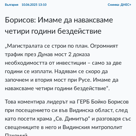
България
10.06.2025 13:10
Снимка: ДНЕС+
Борисов: Имаме да наваксваме
четири години бездействие
„Магистралата се строи по план. Огромният
трафик през Дунав мост 2 доказа
необходимостта от инвестиции – само за две
години се изплати. Надявам се скоро да
започнем и втория мост при Русе. Имаме да
наваксваме четири години бездействие“.
Това коментира лидерът на ГЕРБ Бойко Борисов
при посещението си във Видинска област, след
като посети храма „Св. Димитър“ и разговаря със
свещениците в него и Видинския митрополит
Пахомий.