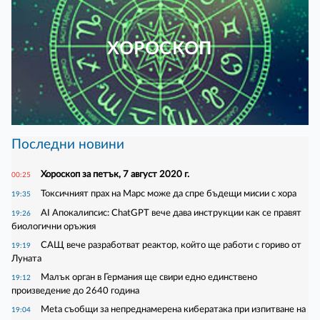
ХОРОСКОП
Последни новини
Хороскоп за петък, 7 август 2020 г.
00:25
Токсичният прах на Марс може да спре бъдещи мисии с хора
19:35
AI Апокалипсис: ChatGPT вече дава инструкции как се правят
19:26
биологични оръжия
САЩ вече разработват реактор, който ще работи с гориво от
19:19
Луната
Малък орган в Германия ще свири едно единствено
19:12
произведение до 2640 година
Meta съобщи за непреднамерена кибератака при изпитване на
19:04