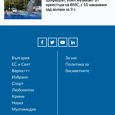
Шофьорът, убил музикант от
оркестъра на ВМС, с 10 наказания
зад волана за 3 г.
България
За нас
ЕС и Свят
Политика за
Варна<+>
бисквитките
Избрано
Спорт
Любопитно
Крими
Наука
Мултимедия