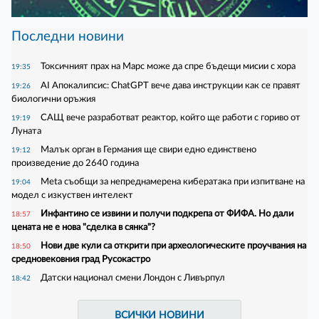
Последни новини
Токсичният прах на Марс може да спре бъдещи мисии с хора
19:35
AI Апокалипсис: ChatGPT вече дава инструкции как се правят
19:26
биологични оръжия
САЩ вече разработват реактор, който ще работи с гориво от
19:19
Луната
Малък орган в Германия ще свири едно единствено
19:12
произведение до 2640 година
Meta съобщи за непреднамерена кибератака при изпитване на
19:04
модел с изкуствен интелект
Инфантино се извини и получи подкрепа от ФИФА. Но дали
18:57
цената не е нова "сделка в сянка"?
Нови две кули са открити при археологическите проучвания на
18:50
средновековния град Русокастро
Датски национал смени Лондон с Ливърпул
18:42
ВСИЧКИ НОВИНИ