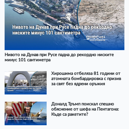
Нивото на Дунав при Русе падна до рекордно ниските
минус 101 сантиметра
Хирошима отбеляза 81 години от
атомната бомбардировка с призив
за свят без ядрени оръжия
Доналд Тръмп поискал спешно
обяснение от шефа на Пентагона:
Къде са ракетите?