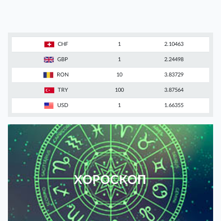
CHF
1
2.10463
GBP
1
2.24498
RON
10
3.83729
TRY
100
3.87564
USD
1
1.66355
ХОРОСКОП