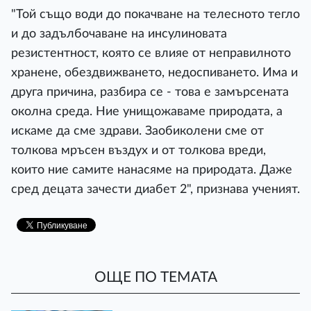
"Той също води до покачване на телесното тегло
и до задълбочаване на инсулиновата
резистентност, която се влияе от неправилното
хранене, обездвижването, недоспиването. Има и
друга причина, разбира се - това е замърсената
околна среда. Ние унищожаваме природата, а
искаме да сме здрави. Заобиколени сме от
толкова мръсен въздух и от толкова вреди,
които ние самите нанасяме на природата. Даже
сред децата зачести диабет 2", признава ученият.
ОЩЕ ПО ТЕМАТА