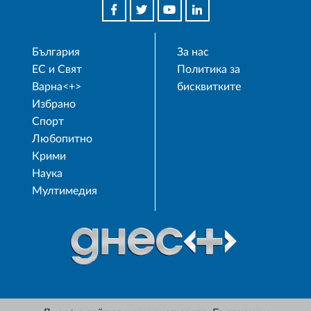
България
За нас
ЕС и Свят
Политика за
Варна<+>
бисквитките
Избрано
Спорт
Любопитно
Крими
Наука
Мултимедия