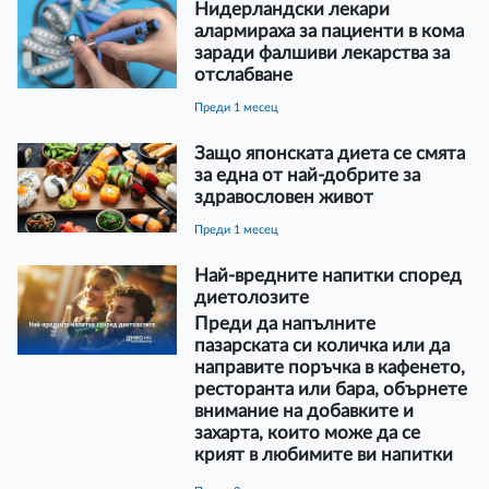
Нидерландски лекари
алармираха за пациенти в кома
заради фалшиви лекарства за
отслабване
преди 1 месец
Защо японската диета се смята
за една от най-добрите за
здравословен живот
преди 1 месец
Най-вредните напитки според
диетолозите
Преди да напълните
пазарската си количка или да
направите поръчка в кафенето,
ресторанта или бара, обърнете
внимание на добавките и
захарта, които може да се
крият в любимите ви напитки