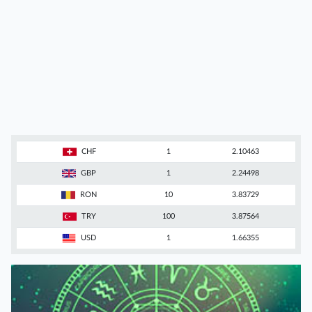
CHF
1
2.10463
GBP
1
2.24498
RON
10
3.83729
TRY
100
3.87564
USD
1
1.66355