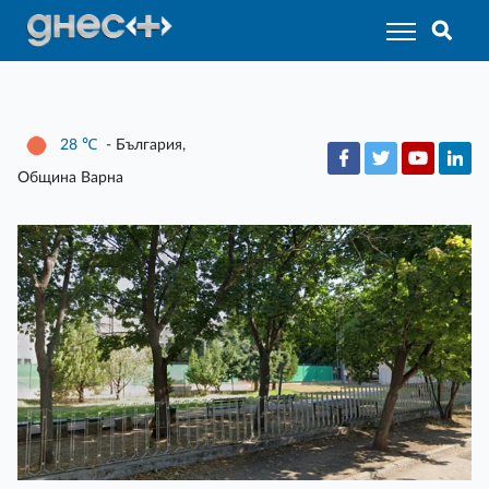
28
℃
- България,
Община Варна