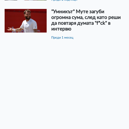
"Умникът" Муте загуби
огромна сума, след като реши
да повтаря думата "f*ck" в
интервю
преди 1 месец