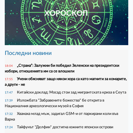
ХОРОСКОП
Последни новини
„Страна“: Залужни би победил Зеленски на президентски
18:04
избори, отношенията им са се влошили
Учени обясняват защо някои хора са като магнити за комарите,
17:55
а други - не
Китайски доклад: Мосад стои зад мигрантската криза в Сеута
17:47
Изложбата "Забравените божества" бе открита в
17:39
Националния археологически музей в София
Хванаха млад мъж, задигал GSM-и от паркирани коли във
17:32
Варна
Тайфунът "Делфин" достигна южните японски острови
17:24