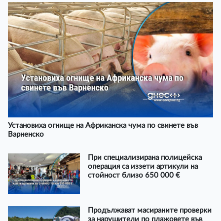
Установиха огнище на Африканска чума по свинете във
Варненско
При специализирана полицейска
операция са иззети артикули на
стойност близо 650 000 €
Продължават масираните проверки
за нарушители по плажовете във