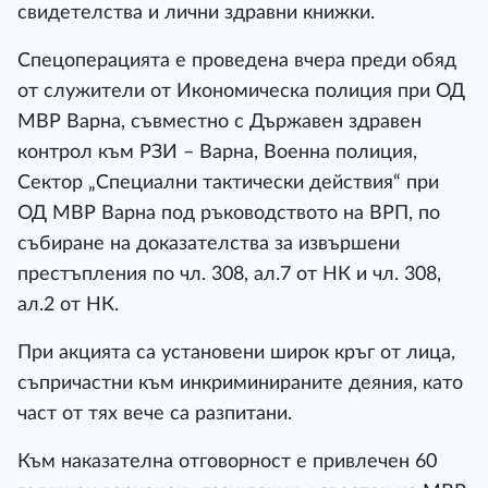
свидетелства и лични здравни книжки.
Спецоперацията е проведена вчера преди обяд
от служители от Икономическа полиция при ОД
МВР Варна, съвместно с Държавен здравен
контрол към РЗИ – Варна, Военна полиция,
Сектор „Специални тактически действия“ при
ОД МВР Варна под ръководството на ВРП, по
събиране на доказателства за извършени
престъпления по чл. 308, ал.7 от НК и чл. 308,
ал.2 от НК.
При акцията са установени широк кръг от лица,
съпричастни към инкриминираните деяния, като
част от тях вече са разпитани.
Към наказателна отговорност е привлечен 60