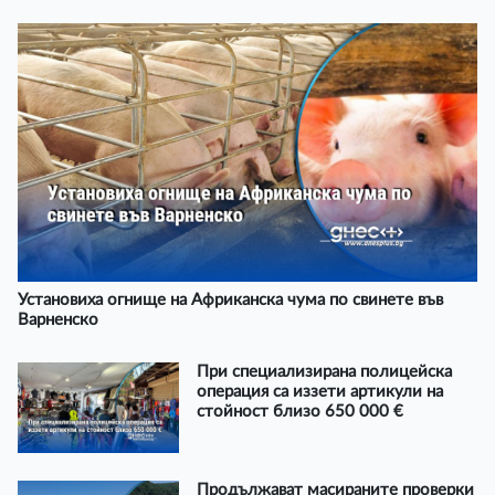
Установиха огнище на Африканска чума по свинете във
Варненско
При специализирана полицейска
операция са иззети артикули на
стойност близо 650 000 €
Продължават масираните проверки