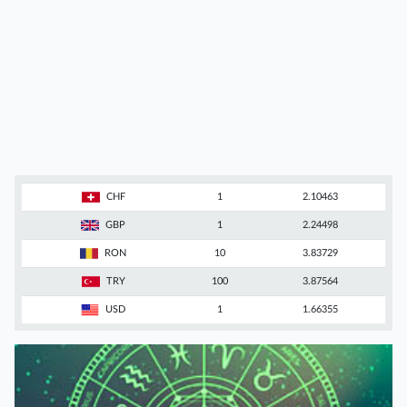
CHF
1
2.10463
GBP
1
2.24498
RON
10
3.83729
TRY
100
3.87564
USD
1
1.66355