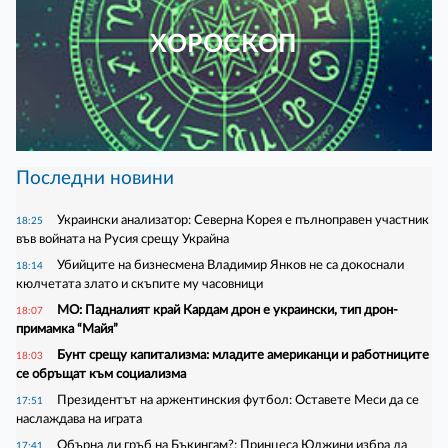
ХОРОСКОП
Последни новини
Украински анализатор: Северна Корея е пълноправен участник
18:25
във войната на Русия срещу Украйна
Убийците на бизнесмена Владимир Янков не са докоснали
18:14
кюлчетата злато и скъпите му часовници
МО: Падналият край Кардам дрон е украински, тип дрон-
18:07
примамка “Майя”
Бунт срещу капитализма: младите американци и работниците
18:03
се обръщат към социализма
Президентът на аржентинския футбол: Оставете Меси да се
17:51
наслаждава на играта
Обърна ли гръб на Бъкингам?: Принцеса Юджини избра да
17:41