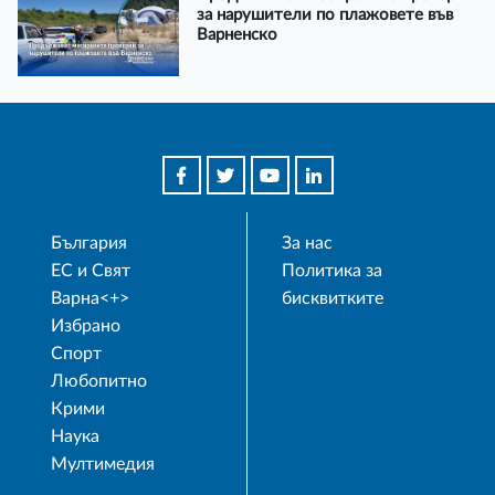
за нарушители по плажовете във
Варненско
България
За нас
ЕС и Свят
Политика за
Варна<+>
бисквитките
Избрано
Спорт
Любопитно
Крими
Наука
Мултимедия