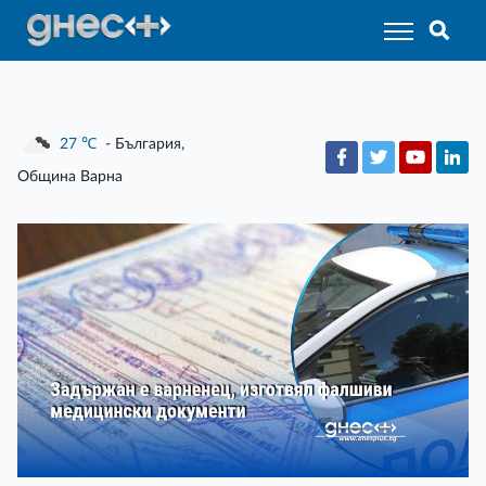
27
℃
- България,
Община Варна