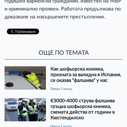
годишен варненски гражданин, известен на МВР
и криминално проявен. Работата продължава по
доказване на извършените престъпления.
ОЩЕ ПО ТЕМАТА
Как шофьорска книжка,
призната за валидна в Испания,
се оказва "фалшива" у нас
преди 1 месец
€3000-4000 струва фалшива
гръцка шофьорска книжка,
схемата действа от години в
Кюстендилско
преди 1 месец