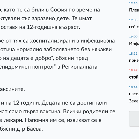
19:16
, като те са били в София по време на
Плев
тували със заразено дете. Те имат
19:08
поставя на 12-годишна възраст.
гей 
19:00
ве от тях са хоспитализирани в инфекциозна
Инфа
протича нормално заболяването без някакви
18:52
 на децата е добро“, обясни
пред
приз
епидемичен контрол“ в Регионалната
18:47
стой
18:44
ваксините.
насе
Зеле
 и на 12 години. Децата не са достигнали
имат само първа ваксина. Всички родители се
лекари. Напомня им се, извикват се в
бясни д-р Баева.