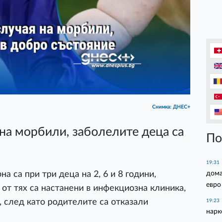
Снимка: ДНЕС+
 на морбили, заболелите деца са
По
19:31
дома
а са при три деца на 2, 6 и 8 години,
евро
от тях са настанени в инфекциозна клиника,
, след като родителите са отказали
19:23
нарк