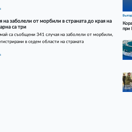
а
Бълга
я на заболели от морбили в страната до края на
Кора
Варна са три
при 
 май са съобщени 341 случая на заболели от морбили,
егистрирани в седем области на страната
а