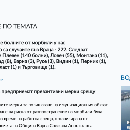
 ПО ТЕМАТА
че болните от морбили у нас
 са случаите във Враца - 222. Следват
 Плевен (140 болни), Ловеч (55), Монтана (11),
 (8), Варна (3), Русе (3), Видин (1), Перник (1),
аст (1) и Търговище (1).
ВО
ици
а предприемат превантивни мерки срещу
ите мерки за повишаване на имунизационния обхват
ване на риска от разпространение на морбили бяха
о време на работна среща, организирана от
-кмета на Община Варна Снежана Апостолова