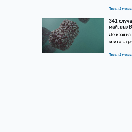
преди 2 месец
341 случа
май, във 
До края на
които са р
преди 2 месец