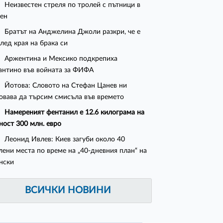
Неизвестен стреля по тролей с пътници в
ен
Братът на Анджелина Джоли разкри, че е
след края на брака си
Аржентина и Мексико подкрепиха
нтино във войната за ФИФА
Йотова: Словото на Стефан Цанев ни
овава да търсим смисъла във времето
Намереният фентанил е 12.6 килограма на
ност 300 млн. евро
Леонид Ивлев: Киев загуби около 40
лени места по време на „40-дневния план“ на
нски
ВСИЧКИ НОВИНИ