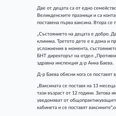
Две от децата са от едно семейство
Великденските празници и са контак
поставена първа ваксина. Втора се 
„Състоянието на децата е добро. Д
клиника. Третото дете е в дома и 
усложнения в момента, състоянието
БНТ
директорът на отдел „Противо
здравна инспекция д-р Анна Баева.
Д-р Баева обясни кога се поставят 
„Ваксината се поставя на 13 месеца
тази възраст от 12 години. Затова 
уведомяват от общопрактикуващите 
кабинета и се поставят ваксините“,о