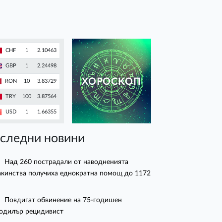
CHF
1
2.10463
GBP
1
2.24498
ХОРОСКОП
RON
10
3.83729
TRY
100
3.87564
USD
1
1.66355
следни новини
Над 260 пострадали от наводненията
кинства получиха еднократна помощ до 1172
Повдигат обвинение на 75-годишен
одилър рецидивист