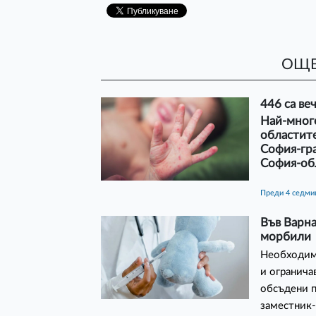
ОЩЕ
446 са ве
Най-много
областите
София-град
София-обл
преди 4 седм
Във Варн
морбили
Необходим
и огранича
обсъдени п
заместник