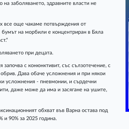
 на заболяването, здравните власти не
тях все още чакаме потвърждения от
 бумът на морбили е концентриран в Бяла
ст.“
оляването при децата.
тя започва с конюнктивит, със сълзотечение, с
 обрив. Дава обаче усложнения и при някои
ки усложнения - пневмонии, и сърдечни
ти, даже може да има и засягане на ушите,
аксинационният обхват във Варна остава под
 и 90% за 2025 година.