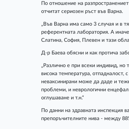
По отношение на разпространението
отчитат сериозен ръст във Варна.
„Във Варна има само 3 случая и в 
референтната лаборатория. А иначе
Слатина, София, Плевен и тази обла
Д-р Баева обясни и как протича заб
„Различно е при всеки индивид, но 
висока температура, отпадналост, с
неваксинирани може да даде и теж
проблеми, и неврологични енцефали
оглушаване и т.н.“
По данни на здравната инспекция в
препоръчителните нива - между 88%