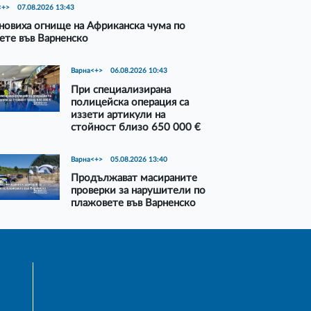
<+>
07.08.2026 13:43
новиха огнище на Африканска чума по
ете във Варненско
Варна<+>
06.08.2026 10:43
При специализирана
полицейска операция са
иззети артикули на
стойност близо 650 000 €
Варна<+>
05.08.2026 13:40
Продължават масираните
проверки за нарушители по
плажовете във Варненско