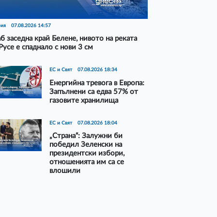
рия
07.08.2026 14:57
б заседна край Белене, нивото на реката
Русе е спаднало с нови 3 см
ЕС и Свят
07.08.2026 18:34
Енергийна тревога в Европа:
Запълнени са едва 57% от
газовите хранилища
ЕС и Свят
07.08.2026 18:04
„Страна“: Залужни би
победил Зеленски на
президентски избори,
отношенията им са се
влошили